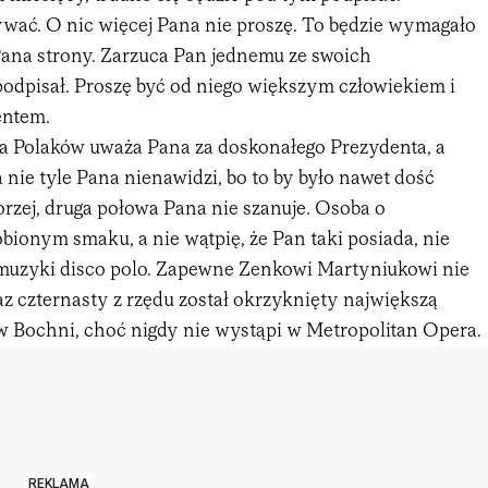
ywać. O nic więcej Pana nie proszę. To będzie wymagało
 Pana strony. Zarzuca Pan jednemu ze swoich
podpisał. Proszę być od niego większym człowiekiem i
entem.
wa Polaków uważa Pana za doskonałego Prezydenta, a
nie tyle Pana nienawidzi, bo to by było nawet dość
 gorzej, druga połowa Pana nie szanuje. Osoba o
ionym smaku, a nie wątpię, że Pan taki posiada, nie
muzyki disco polo. Zapewne Zenkowi Martyniukowi nie
az czternasty z rzędu został okrzyknięty największą
 Bochni, choć nigdy nie wystąpi w Metropolitan Opera.
REKLAMA