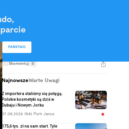
udo,
oparcie
PAŃSTWO
Skomentuj
0
Najnowsze
Warte Uwagi
Z importera staliśmy się potęgą.
Polskie kosmetyki są dziś w
Dubaju i Nowym Jorku
07.08.2026 15:41
,
Piotr Janus
175,6 tys. zł na sam start. Tyle