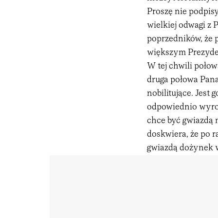
Proszę nie podpis
wielkiej odwagi z
poprzedników, że 
większym Prezyd
W tej chwili poło
druga połowa Pana 
nobilitujące. Jest
odpowiednio wyrob
chce być gwiazdą 
doskwiera, że po r
gwiazdą dożynek w