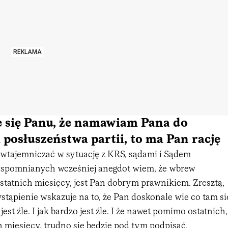
REKLAMA
e się Panu, że namawiam Pana do
osłuszeństwa partii, to ma Pan rację
 wtajemniczać w sytuację z KRS, sądami i Sądem
spomnianych wcześniej anegdot wiem, że wbrew
tatnich miesięcy, jest Pan dobrym prawnikiem. Zresztą,
tąpienie wskazuje na to, że Pan doskonale wie co tam si
 jest źle. I jak bardzo jest źle. I że nawet pomimo ostatnich,
 miesięcy, trudno się będzie pod tym podpisać.