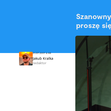
Szanowny 
proszę si
21.07.2017 6:48
Jakub Kralka
redaktor