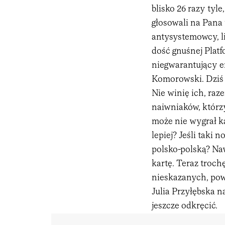
blisko 26 razy tyl
głosowali na Pana 
antysystemowcy, li
dość gnuśnej Platf
niegwarantujący e
Komorowski. Dziś w
Nie winię ich, ra
naiwniaków, którzy
może nie wygrał kan
lepiej? Jeśli taki
polsko-polską? Na
kartę. Teraz trochę
nieskazanych, pow
Julia Przyłębska n
jeszcze odkręcić.