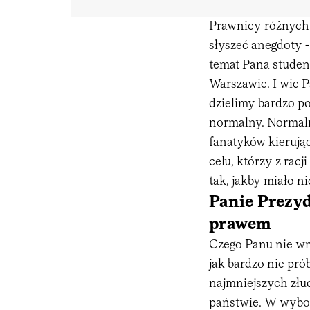
Prawnicy różnych 
słyszeć anegdoty -
temat Pana studen
Warszawie. I wie 
dzielimy bardzo po
normalny. Normaln
fanatyków kierują
celu, którzy z rac
tak, jakby miało nie
Panie Prezyd
prawem
Czego Panu nie wmó
jak bardzo nie pr
najmniejszych złud
państwie. W wybor