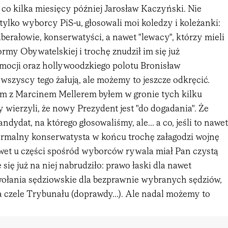
e, co kilka miesięcy później Jarosław Kaczyński. Nie
tylko wyborcy PiS-u, głosowali moi koledzy i koleżanki:
berałowie, konserwatyści, a nawet "lewacy", którzy mieli
ormy Obywatelskiej i trochę znudził im się już
mocji oraz hollywoodzkiego polotu Bronisław
szyscy tego żałują, ale możemy to jeszcze odkręcić.
zem z Marcinem Mellerem byłem w gronie tych kilku
 wierzyli, że nowy Prezydent jest "do dogadania". Że
dydat, na którego głosowaliśmy, ale... a co, jeśli to nawet
 normalny konserwatysta w końcu trochę załagodzi wojnę
wet u części spośród wyborców rywala miał Pan czystą
 się już na niej nabrudziło: prawo łaski dla nawet
ołania sędziowskie dla bezprawnie wybranych sędziów,
a czele Trybunału (doprawdy...). Ale nadal możemy to