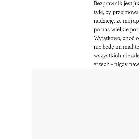
Bezprawnik jest j
tyle, by przejmow
nadzieję, że mój ap
po nas wielkie por
Wyjątkowo, choć o
nie będę im miał t
wszystkich niezal
grzech - nigdy na