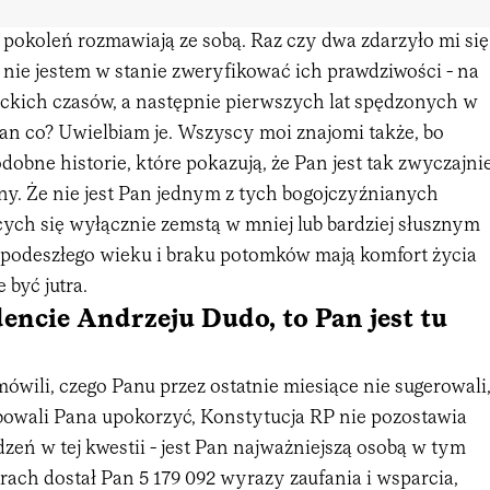
pokoleń rozmawiają ze sobą. Raz czy dwa zdarzyło mi się
 nie jestem w stanie zweryfikować ich prawdziwości - na
ckich czasów, a następnie pierwszych lat spędzonych w
Pan co? Uwielbiam je. Wszyscy moi znajomi także, bo
dobne historie, które pokazują, że Pan jest tak zwyczajni
y. Że nie jest Pan jednym z tych bogojczyźnianych
cych się wyłącznie zemstą w mniej lub bardziej słusznym
ji podeszłego wieku i braku potomków mają komfort życia
 być jutra.
encie Andrzeju Dudo, to Pan jest tu
wili, czego Panu przez ostatnie miesiące nie sugerowali
óbowali Pana upokorzyć, Konstytucja RP nie pozostawia
zeń w tej kwestii - jest Pan najważniejszą osobą w tym
ach dostał Pan 5 179 092 wyrazy zaufania i wsparcia,