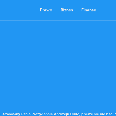
Prawo
Biznes
Finanse
o
-
Szanowny Panie Prezydencie Andrzeju Dudo, proszę się nie bać.