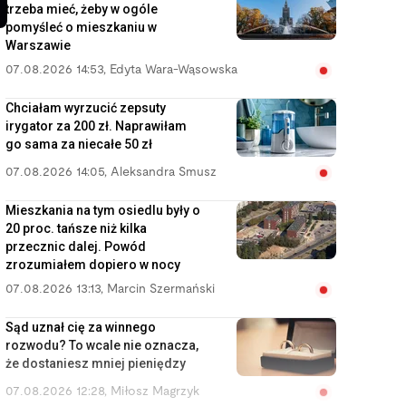
trzeba mieć, żeby w ogóle
pomyśleć o mieszkaniu w
Warszawie
07.08.2026 14:53
,
Edyta Wara-Wąsowska
Chciałam wyrzucić zepsuty
irygator za 200 zł. Naprawiłam
go sama za niecałe 50 zł
07.08.2026 14:05
,
Aleksandra Smusz
Mieszkania na tym osiedlu były o
20 proc. tańsze niż kilka
przecznic dalej. Powód
zrozumiałem dopiero w nocy
07.08.2026 13:13
,
Marcin Szermański
Sąd uznał cię za winnego
rozwodu? To wcale nie oznacza,
że dostaniesz mniej pieniędzy
07.08.2026 12:28
,
Miłosz Magrzyk