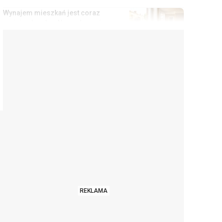
Wynajem mieszkań jest coraz
mniej opłacalny. Nowe dane nie
ucieszą inwestorów
07.08.2026 11:38
,
Edyta Wara-Wąsowska
Koniec z cwanymi trikami w
sklepach internetowych. UE
zakazuje tych praktyk
07.08.2026 10:48
,
Mateusz Krakowski
Interpretacje podatkowe
przestaną chronić podatników
na stałe. MF chce zmian
07.08.2026 9:59
,
Edyta Wara-Wąsowska
Zamówiłeś tort w kształcie
Mercedesa? Cukiernikowi grozi
REKLAMA
za to nawet 5 lat więzienia
07.08.2026 9:11
,
Aleksandra Smusz