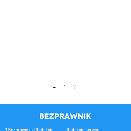
←
1
2
O Bezprawniku | Redakcja
Redakcja serwisu