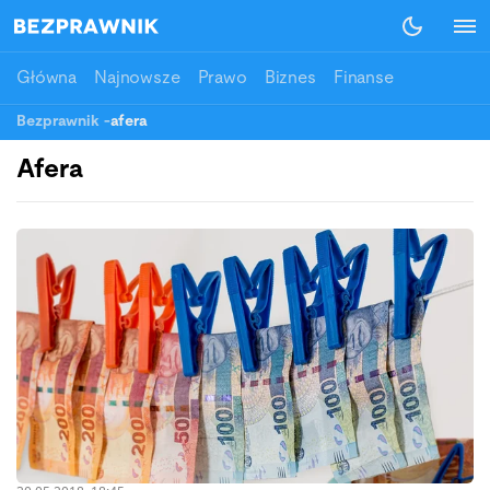
Główna
Najnowsze
Prawo
Biznes
Finanse
Bezprawnik
-
afera
Afera