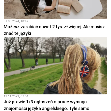
31.05.2024, 10:47
Możesz zarabiać nawet 2 tys. zł więcej. Ale musisz
znać te języki
13.11.2023, 07:04
Już prawie 1/3 ogłoszeń o pracę wymaga
znajomości języka angielskiego. Tyle samo