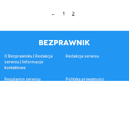
←
1
2
O Bezprawniku | Redakcja
Redakcja serwisu
serwisu | Informacje
kontaktowe
Regulamin serwisu
Polityka prywatności
Reklama na Bezprawniku
Firma
KSeF
Biznes
Tematy na czasie
Firma