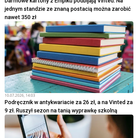
Darmowe kartony z Empiku podbijają Vinted. Na
jednym standzie ze znaną postacią można zarobić
nawet 350 zł
10.07.2026, 14:03
Podręcznik w antykwariacie za 26 zł, a na Vinted za
9 zł. Ruszył sezon na tanią wyprawkę szkolną