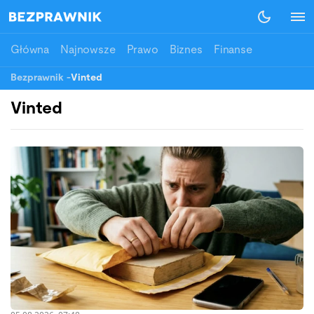
Główna
Najnowsze
Prawo
Biznes
Finanse
Bezprawnik
-
Vinted
Vinted