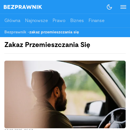
Główna
Najnowsze
Prawo
Biznes
Finanse
Bezprawnik
-
zakaz przemieszczania się
Zakaz Przemieszczania Się