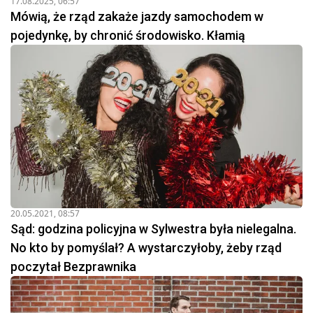
17.08.2025, 06:57
Mówią, że rząd zakaże jazdy samochodem w
pojedynkę, by chronić środowisko. Kłamią
20.05.2021, 08:57
Sąd: godzina policyjna w Sylwestra była nielegalna.
No kto by pomyślał? A wystarczyłoby, żeby rząd
poczytał Bezprawnika