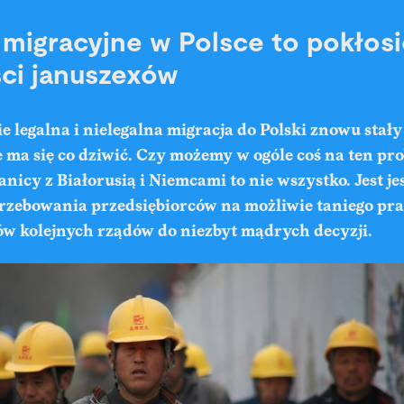
migracyjne w Polsce to pokłosi
ści januszexów
e legalna i nielegalna migracja do Polski znowu stały
 ma się co dziwić. Czy możemy w ogóle coś na ten pr
anicy z Białorusią i Niemcami to nie wszystko. Jest je
rzebowania przedsiębiorców na możliwie taniego pr
ów kolejnych rządów do niezbyt mądrych decyzji.