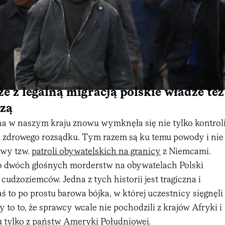
że z legalną migracją polskie władze też
dzą
na w naszym kraju znowu wymknęła się nie tylko kontroli
m zdrowego rozsądku. Tym razem są ku temu powody i nie
awy tzw.
patroli obywatelskich na granicy
z Niemcami.
o dwóch głośnych morderstw na obywatelach Polski
udzoziemców. Jedna z tych historii jest tragiczna i
aś to po prostu barowa bójka, w której uczestnicy sięgnęli
y to to, że sprawcy wcale nie pochodzili z krajów Afryki i
 tylko z państw Ameryki Południowej.