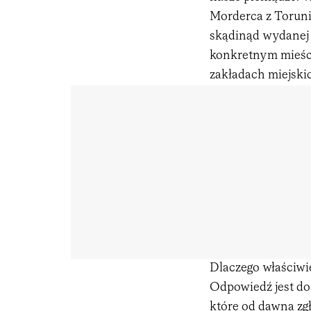
Morderca z Torunia
skądinąd wydanej 
konkretnym mieści
zakładach miejski
Dlaczego właściwi
Odpowiedź jest do
które od dawna zgł