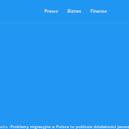
Prawo
Biznes
Finanse
arka
-
Problemy migracyjne w Polsce to pokłosie działalności janu