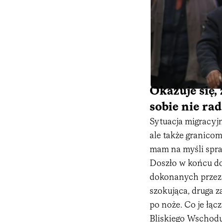
Okazuje się, 
sobie nie ra
Sytuacja migracyj
ale także granico
mam na myśli spr
Doszło w końcu d
dokonanych przez c
szokująca, druga z
po noże. Co je łącz
Bliskiego Wschodu