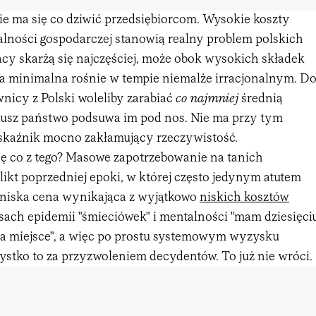
ie ma się co dziwić przedsiębiorcom. Wysokie koszty
alności gospodarczej stanowią realny problem polskich
acy skarżą się najczęściej, może obok wysokich składek
a minimalna rośnie w tempie niemalże irracjonalnym. D
nicy z Polski woleliby zarabiać
co najmniej
średnią
 rusz państwo podsuwa im pod nos. Nie ma przy tym
wskaźnik mocno zakłamujący rzeczywistość.
ę co z tego? Masowe zapotrzebowanie na tanich
ikt poprzedniej epoki, w której często jedynym atutem
a niska cena wynikająca z wyjątkowo
niskich kosztów
sach epidemii "śmieciówek" i mentalności "mam dziesięci
a miejsce", a więc po prostu systemowym wyzysku
stko to za przyzwoleniem decydentów. To już nie wróci.