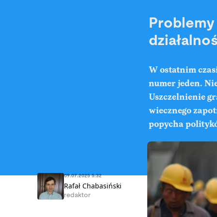
Problemy 
działalno
W ostatnim czasi
numer jeden. Nie
Uszczelnienie gr
wiecznego zapot
popycha polityk
09.07.2025 5:32
Rafał Chabasiński
redaktor