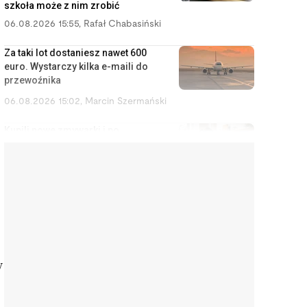
szkoła może z nim zrobić
06.08.2026 15:55
,
Rafał Chabasiński
Za taki lot dostaniesz nawet 600
euro. Wystarczy kilka e-maili do
przewoźnika
06.08.2026 15:02
,
Marcin Szermański
Kupili nowe zmywarki i po
pierwszym użyciu są w szoku.
Sprzedawcy i producenci
ukrywają te informacje
06.08.2026 14:11
,
Aleksandra Smusz
To nie jest najgorętsze lato
twojego życia. Będzie znacznie
gorzej, a Polska nie ma nic w
zanadrzu
y
06.08.2026 13:57
,
Jakub Kralka