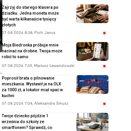
Zajrzyj do starego klasera po
dziadku. Jedna moneta może
być warta kilkanaście tysięcy
złotych
07.08.2026 8:38
,
Piotr Janus
Moja Biedronka próbuje mnie
nacinać na drobne. Twoja może
robić to samo
07.08.2026 7:39
,
Mariusz Lewandowski
,
Poprosił brata o pilnowanie
mieszkania. Wystawił je na OLX
za 1000 zł, a lokator miał spać w
kuchni
07.08.2026 7:04
,
Aleksandra Smusz
Twoje dziecko pójdzie 1
września do szkoły ze
smartfonem? Sprawdź, co