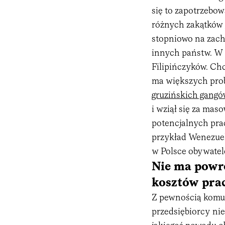
się to zapotrzebow
różnych zakątków g
stopniowo na zach
innych państw. W 
Filipińczyków. Chc
ma większych probl
gruzińskich gangó
i wziął się za mas
potencjalnych pra
przykład Wenezuelc
w Polsce obywatel
Nie ma powr
kosztów pra
Z pewnością komuś
przedsiębiorcy nie