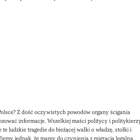
w Polsce? Z dość oczywistych powodów organy ścigania
dozować informacje. Wszelkiej maści politycy i politykierz
te ludzkie tragedie do bieżącej walki o władzę, stołki i
Wiemy jednak, że mamy do czynienia z migracją legalną.