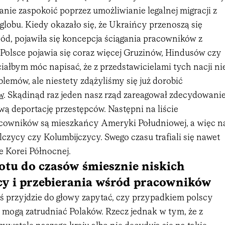
anie zaspokoić poprzez umożliwianie legalnej migracji z
lobu. Kiedy okazało się, że Ukraińcy przenoszą się
ód, pojawiła się koncepcja ściągania pracowników z
Polsce pojawia się coraz więcej Gruzinów, Hindusów czy
iałbym móc napisać, że z przedstawicielami tych nacji ni
emów, ale niestety zdążyliśmy się już dorobić
w
. Skądinąd raz jeden nasz rząd zareagował zdecydowani
ową deportację przestępców. Następni na liście
cowników są mieszkańcy Ameryki Południowej, a więc n
zycy czy Kolumbijczycy. Swego czasu trafiali się nawet
e Korei Północnej.
otu do czasów śmiesznie niskich
cy i przebierania wśród pracowników
 przyjdzie do głowy zapytać, czy przypadkiem polscy
 mogą zatrudniać Polaków. Rzecz jednak w tym, że z