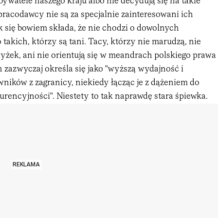
ywatele naszego kraju albo nie decydują się na takie
pracodawcy nie są za specjalnie zainteresowani ich
k się bowiem składa, że nie chodzi o dowolnych
 takich, którzy są tani. Tacy, którzy nie marudzą, nie
yżek, ani nie orientują się w meandrach polskiego prawa
 zazwyczaj określa się jako "wyższą wydajność i
ników z zagranicy, niekiedy łącząc je z dążeniem do
rencyjności". Niestety to tak naprawdę stara śpiewka.
REKLAMA