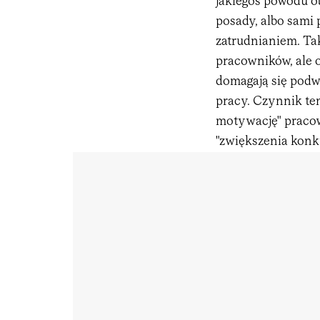
jakiegoś powodu ob
posady, albo sami 
zatrudnianiem. Ta
pracowników, ale o
domagają się podw
pracy. Czynnik ten
motywację" pracow
"zwiększenia konku