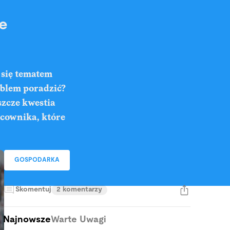
e
 się tematem
oblem poradzić?
szcze kwestia
acownika, które
GOSPODARKA
Skomentuj
2 komentarzy
Najnowsze
Warte Uwagi