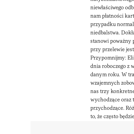
niewłaściwego odb
nam płatności kart
przypadku normal
niedbalstwa. Dokła
stanowi poważny 
przy przelewie jes
Przypomnijmy: Elix
dnia roboczego z w
danym roku. W trak
wzajemnych zobowi
nas trzy konkretn
wychodzące oraz t
przychodzące. Róż
to, że często będz