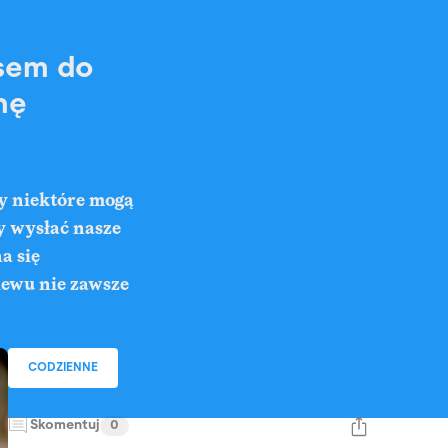
asem do
nę
ty niektóre mogą
y wysłać nasze
a się
lewu nie zawsze
CODZIENNE
Skomentuj
0