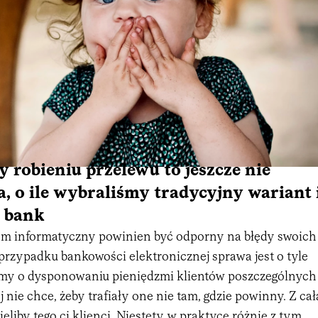
 robieniu przelewu to jeszcze nie
a, o ile wybraliśmy tradycyjny wariant 
 bank
m informatyczny powinien być odporny na błędy swoich
rzypadku bankowości elektronicznej sprawa jest o tyle
my o dysponowaniu pieniędzmi klientów poszczególnych
j nie chce, żeby trafiały one nie tam, gdzie powinny. Z cał
eliby tego ci klienci. Niestety w praktyce różnie z tym