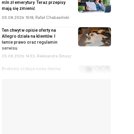
mln zł emerytury. Teraz przepisy
mają się zmienić
e
05.08.2026 15:18
,
Rafał Chabasiński
Ten chwyt w opisie oferty na
Allegro działa na klientów. I
łamie prawo oraz regulamin
serwisu
05.08.2026 14:33
,
Aleksandra Smusz
Bruksela szykuje nową daninę
dla firm. Rachunek trafi jednak
do konsumentów
05.08.2026 13:47
,
Piotr Janus
Stuknął w samochód wart 2,5
mln zł. Bez OC ta kolizja kończy
się kredytem do końca życia
05.08.2026 12:51
,
Marcin Szermański