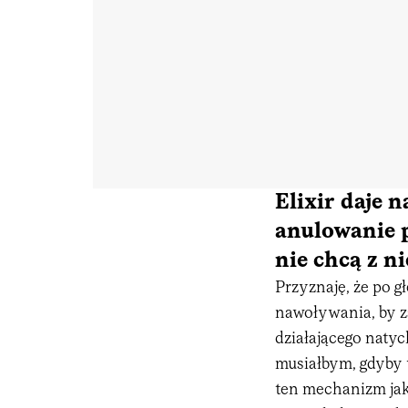
Elixir daje 
anulowanie p
nie chcą z n
Przyznaję, że po 
nawoływania, by z
działającego natyc
musiałbym, gdyby 
ten mechanizm jak