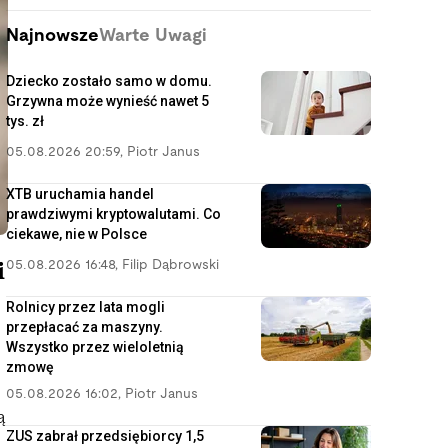
Najnowsze
Warte Uwagi
Dziecko zostało samo w domu.
Grzywna może wynieść nawet 5
tys. zł
05.08.2026 20:59
,
Piotr Janus
XTB uruchamia handel
prawdziwymi kryptowalutami. Co
ciekawe, nie w Polsce
05.08.2026 16:48
,
Filip Dąbrowski
i
Rolnicy przez lata mogli
przepłacać za maszyny.
Wszystko przez wieloletnią
zmowę
05.08.2026 16:02
,
Piotr Janus
ą
ZUS zabrał przedsiębiorcy 1,5