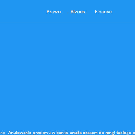
Prawo
Biznes
Finanse
nne
-
Anulowanie przelewu w banku urasta czasem do rangi takiego 