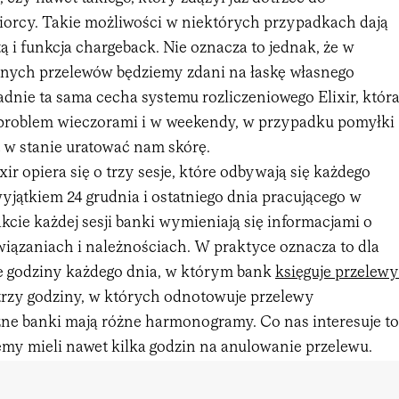
iorcy. Takie możliwości w niektórych przypadkach dają
ą i funkcja chargeback. Nie oznacza to jednak, że w
nych przelewów będziemy zdani na łaskę własnego
dnie ta sama cecha systemu rozliczeniowego Elixir, któr
problem wieczorami i w weekendy, w przypadku pomyłki
t w stanie uratować nam skórę.
ir opiera się o trzy sesje, które odbywają się każdego
yjątkiem 24 grudnia i ostatniego dnia pracującego w
cie każdej sesji banki wymieniają się informacjami o
ązaniach i należnościach. W praktyce oznacza to dla
e godziny każdego dnia, w którym bank
księguje przelewy
rzy godziny, w których odnotowuje przelewy
ne banki mają różne harmonogramy. Co nas interesuje to
iemy mieli nawet kilka godzin na anulowanie przelewu.