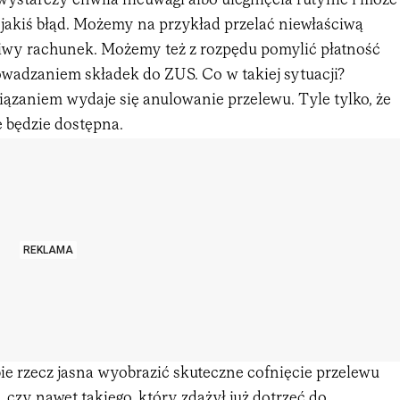
ystarczy chwila nieuwagi albo ulegnięcia rutynie i może
 jakiś błąd. Możemy na przykład przelać niewłaściwą
iwy rachunek. Możemy też z rozpędu pomylić płatność
wadzaniem składek do ZUS. Co w takiej sytuacji?
zaniem wydaje się anulowanie przelewu. Tyle tylko, że
e będzie dostępna.
REKLAMA
ie rzecz jasna wyobrazić skuteczne cofnięcie przelewu
czy nawet takiego, który zdążył już dotrzeć do