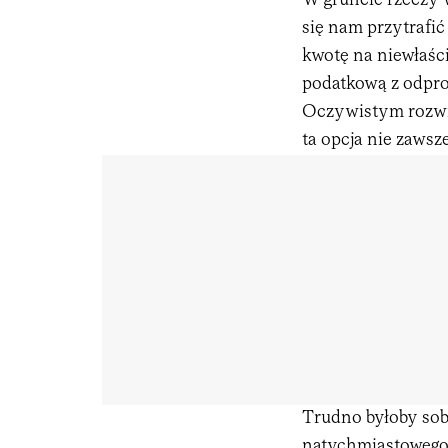
W gruncie rzeczy w
się nam przytrafić
kwotę na niewłaśc
podatkową z odpro
Oczywistym rozwią
ta opcja nie zawsz
Trudno byłoby sob
natychmiastowego, 