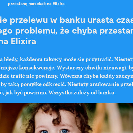
przestanę narzekać na Elixira
e przelewu w banku urasta cz
iego problemu, że chyba przesta
a Elixira
ą błędy, każdemu takowy może się przytrafić. Nieste
niejsze konsekwencje. Wystarczy chwila nieuwagi, b
dzie trafić nie powinny. Wówczas chyba każdy zaczyn
 by taką pomyłkę odkręcić. Niestety anulowanie prze
ne, jak być powinno. Wszystko zależy od banku.