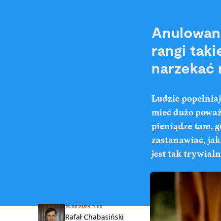
Anulowani
rangi tak
narzekać n
Ludzie popełniaj
mieć dużo poważ
pieniądze tam, g
zastanawiać, jak
jest tak trywial
16.02.2024 4:55
Rafał Chabasiński