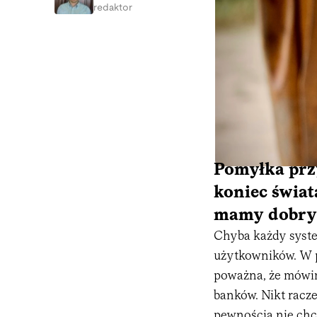
redaktor
Pomyłka przy
koniec świat
mamy dobry
Chyba każdy syste
użytkowników. W p
poważna, że mówi
banków. Nikt racze
pewnością nie chci