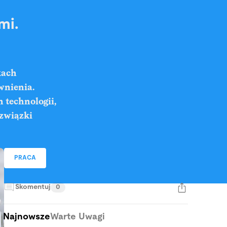
mi.
kach
wnienia.
 technologii,
 związki
PRACA
Skomentuj
0
Najnowsze
Warte Uwagi