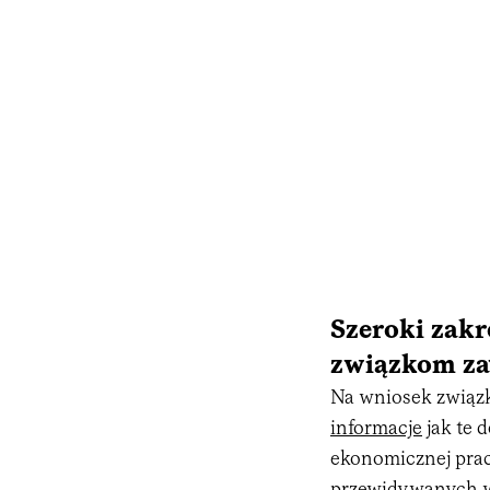
Szeroki zak
związkom z
Na wniosek związ
informacje
jak te 
ekonomicznej pra