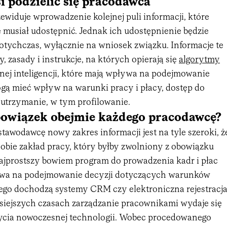
 podzielić się pracodawca
ewiduje wprowadzenie kolejnej puli informacji, które
 musiał udostępnić. Jednak ich udostępnienie będzie
dotychczas, wyłącznie na wniosek związku. Informacje te
, zasady i instrukcje, na których opierają się
algorytmy
znej inteligencji, które mają wpływa na podejmowanie
ogą mieć wpływ na warunki pracy i płacy, dostęp do
o utrzymanie, w tym profilowanie.
owiązek obejmie każdego pracodawcę?
awodawcę nowy zakres informacji jest na tyle szeroki, ż
sobie zakład pracy, który byłby zwolniony z obowiązku
ajprostszy bowiem program do prowadzenia kadr i płac
ywa na podejmowanie decyzji dotyczących warunków
 tego dochodzą systemy CRM czy elektroniczna rejestracj
isiejszych czasach zarządzanie pracownikami wydaje się
ycia nowoczesnej technologii. Wobec procedowanego