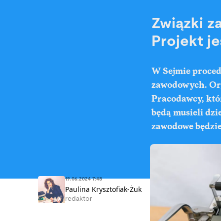
Związki z
Projekt je
W Sejmie proced
zawodowych. Org
Pracodawcy, któ
będą musieli dzi
zawodowe będzie
19.06.2024 7:48
Paulina Krysztofiak-Żuk
redaktor