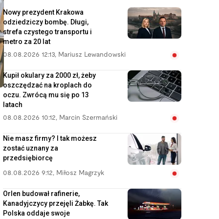
Nowy prezydent Krakowa
odziedziczy bombę. Długi,
strefa czystego transportu i
metro za 20 lat
08.08.2026 12:13
,
Mariusz Lewandowski
Kupił okulary za 2000 zł, żeby
oszczędzać na kroplach do
oczu. Zwrócą mu się po 13
latach
08.08.2026 10:12
,
Marcin Szermański
Nie masz firmy? I tak możesz
zostać uznany za
przedsiębiorcę
08.08.2026 9:12
,
Miłosz Magrzyk
Orlen budował rafinerie,
Kanadyjczycy przejęli Żabkę. Tak
Polska oddaje swoje