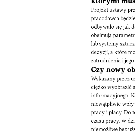
którymi musi
Projekt ustawy prz
pracodawca będzie
odbywało się jak 
obejmują parametry
lub systemy sztuc
decyzji, a które m
zatrudnienia i jeg
Czy nowy ob
Wskazany przez ust
ciężko wyobrazić 
informacyjnego. N
niewątpliwie wpł
pracy i płacy. Do
czasu pracy. W dz
niemożliwe bez uż