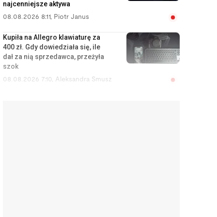
najcenniejsze aktywa
08.08.2026 8:11
,
Piotr Janus
Kupiła na Allegro klawiaturę za
400 zł. Gdy dowiedziała się, ile
dał za nią sprzedawca, przeżyła
szok
08.08.2026 7:10
,
Aleksandra Smusz
Czy w perspektywie 10 lat
wyląduję w okopie? Analityk,
który przewidział wojnę,
odpowiada mi wprost
07.08.2026 21:36
,
Jakub Kralka
Z importera staliśmy się potęgą.
Polskie kosmetyki są dziś w
Dubaju i Nowym Jorku
07.08.2026 15:41
,
Piotr Janus