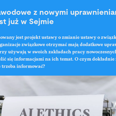
awodowe z nowymi uprawnienia
st już w Sejmie
owany jest projekt ustawy o zmianie ustawy o związ
anizacje związkowe otrzymać mają dodatkowe upra
rzy używają w swoich zakładach pracy nowoczesnych
elić się informacjami na ich temat. O czym dokładnie
 trzeba informować?