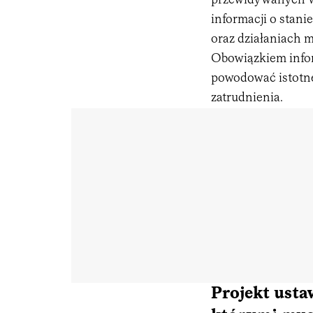
przewidywanych w
informacji o stan
oraz działaniach 
Obowiązkiem infor
powodować istotne
zatrudnienia.
Projekt usta