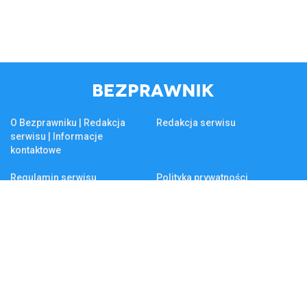
O Bezprawniku | Redakcja
Redakcja serwisu
serwisu | Informacje
kontaktowe
Regulamin serwisu
Polityka prywatności
Reklama na Bezprawniku
Firma
KSeF
Biznes
Tematy na czasie
Firma
Złoto
Podatek katastralny
Kluczowe tematy