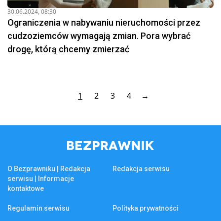
30.06.2024, 08:30
Ograniczenia w nabywaniu nieruchomości przez
cudzoziemców wymagają zmian. Pora wybrać
drogę, którą chcemy zmierzać
1
2
3
4
→
O Bezprawniku | Redakcja
Redakcja serwisu
serwisu | Informacje
kontaktowe
Regulamin serwisu
Polityka prywatności