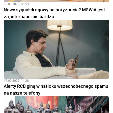
03.03.2026, 06:53
Nowy sygnał drogowy na horyzoncie? MSWiA jest
za, internauci nie bardzo
17.09.2025, 14:26
Alerty RCB giną w natłoku wszechobecnego spamu
na nasze telefony