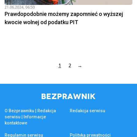
21.06.2024, 06:50
Prawdopodobnie możemy zapomnieć o wyższej
kwocie wolnej od podatku PIT
1
2
→
O Bezprawniku | Redakcja
Redakcja serwisu
serwisu | Informacje
kontaktowe
Regulamin serwisu
Polityka prywatności