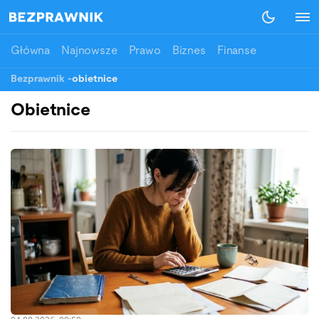
Główna
Najnowsze
Prawo
Biznes
Finanse
Bezprawnik
-
obietnice
Obietnice