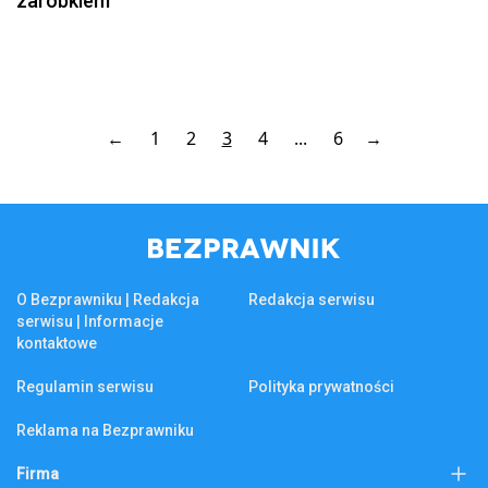
zarobkiem
←
1
2
3
4
...
6
→
O Bezprawniku | Redakcja
Redakcja serwisu
serwisu | Informacje
kontaktowe
Regulamin serwisu
Polityka prywatności
Reklama na Bezprawniku
Firma