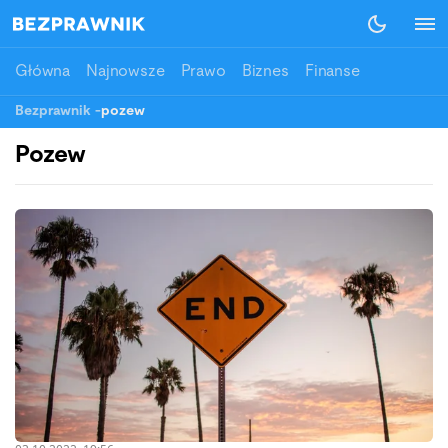
Główna
Najnowsze
Prawo
Biznes
Finanse
Bezprawnik
-
pozew
Pozew