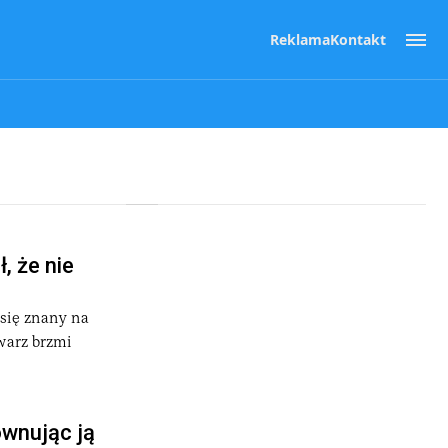
Reklama
Kontakt
, że nie
się znany na
warz brzmi
wnując ją