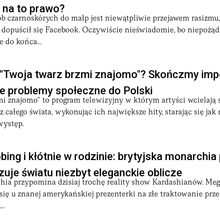
 na to prawo?
b czarnoskórych do małp jest niewątpliwie przejawem rasizmu,
 dopuścił się Facebook. Oczywiście nieświadomie, bo niepożąd
e do końca...
 "Twoja twarz brzmi znajomo"? Skończmy im
e problemy społeczne do Polski
mi znajomo” to program telewizyjny w którym artyści wcielają 
 całego świata, wykonując ich największe hity, starając się jak 
występ.
ing i kłótnie w rodzinie: brytyjska monarchia
zuje światu niezbyt eleganckie oblicze
hia przypomina dzisiaj trochę reality show Kardashianów. Me
 się u znanej amerykańskiej prezenterki na złe traktowanie prze
..