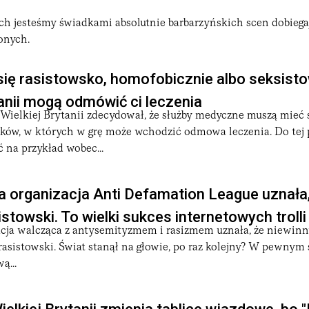
ch jesteśmy świadkami absolutnie barbarzyńskich scen dobiega
onych.
ię rasistowsko, homofobicznie albo seksist
tanii mogą odmówić ci leczenia
Wielkiej Brytanii zdecydował, że służby medyczne muszą mieć 
ków, w których w grę może wchodzić odmowa leczenia. Do tej
ć na przykład wobec...
 organizacja Anti Defamation League uznała,
istowski. To wielki sukces internetowych trolli
cja walcząca z antysemityzmem i rasizmem uznała, że niewin
t rasistowski. Świat stanął na głowie, po raz kolejny? W pewnym 
ą...