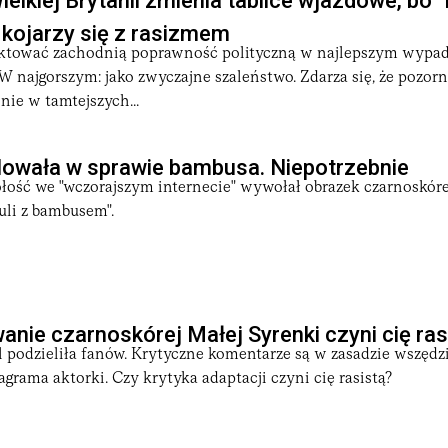
ielkiej Brytanii zmienia tablice wjazdowe, bo 
kojarzy się z rasizmem
aktować zachodnią poprawność polityczną w najlepszym wypad
W najgorszym: jako zwyczajne szaleństwo. Zdarza się, że pozor
ie w tamtejszych...
lowała w sprawie bambusa. Niepotrzebnie
ość we "wczorajszym internecie" wywołał obrazek czarnoskór
zuli z bambusem".
anie czarnoskórej Małej Syrenki czyni cię ras
 podzieliła fanów. Krytyczne komentarze są w zasadzie wszędzi
grama aktorki. Czy krytyka adaptacji czyni cię rasistą?