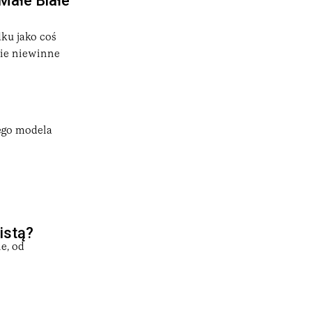
"Małe Białe
ku jako coś
nie niewinne
ego modela
istą?
e, od