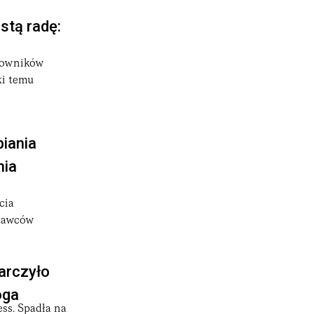
stą radę:
acowników
ki temu
iania
nia
cia
odawców
arczyło
oga
ss. Spadła na