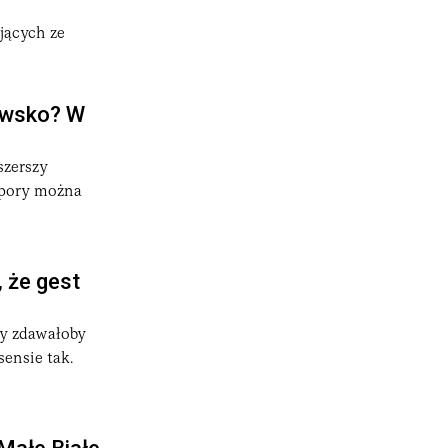
jących ze
owsko? W
szerszy
 pory można
 że gest
ny zdawałoby
sensie tak.