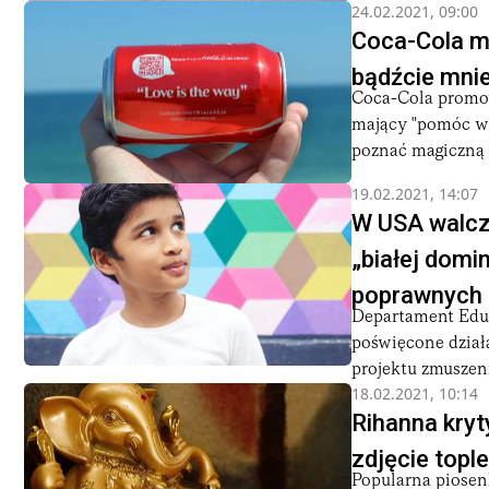
24.02.2021, 09:00
Coca-Cola m
bądźcie mniej
Coca-Cola promow
mający "pomóc w 
poznać magiczną r
19.02.2021, 14:07
W USA walcz
„białej domi
poprawnych 
Departament Eduk
poświęcone dzia
projektu zmuszen
18.02.2021, 10:14
Rihanna kry
zdjęcie topl
Popularna piosen