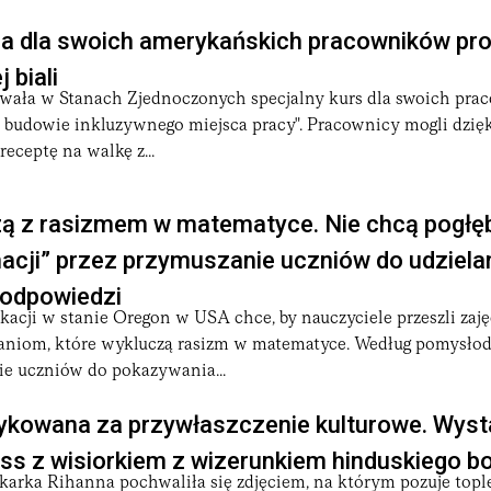
a dla swoich amerykańskich pracowników pro
 biali
ała w Stanach Zjednoczonych specjalny kurs dla swoich pr
budowie inkluzywnego miejsca pracy". Pracownicy mogli dzię
eceptę na walkę z...
ą z rasizmem w matematyce. Nie chcą pogłęb
nacji” przez przymuszanie uczniów do udziela
odpowiedzi
acji w stanie Oregon w USA chce, by nauczyciele przeszli zaję
łaniom, które wykluczą rasizm w matematyce. Według pomysł
ie uczniów do pokazywania...
tykowana za przywłaszczenie kulturowe. Wyst
ess z wisiorkiem z wizerunkiem hinduskiego b
karka Rihanna pochwaliła się zdjęciem, na którym pozuje tople