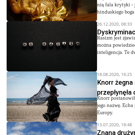
nią fala krytyki 
hinduskiego boga 
26.12.2020, 08:33
Dyskryminacj
Rasizm jest zjawi
można powiedzieć,
inteligencja. Te d
18.08.2020, 16:25
Knorr żegna
przepłynęła 
Knorr postanowił
jego nazwę. Echa
Europy.
13.07.2020, 18:48
Znana drużyn