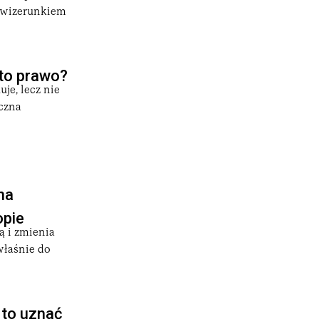
z wizerunkiem
 to prawo?
je, lecz nie
uczna
na
opie
ą i zmienia
właśnie do
 to uznać