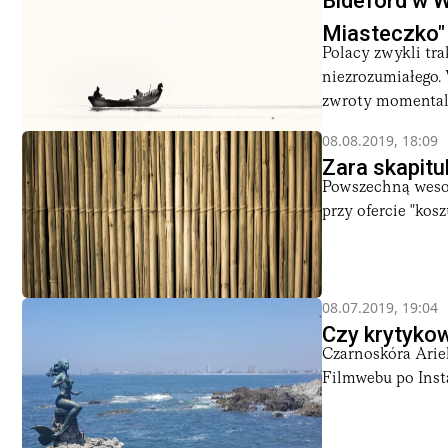
Bideford w W
Miasteczko" 
Polacy zwykli tr
niezrozumiałego. 
zwroty momentaln
08.08.2019, 18:09
Zara skapitu
Powszechną wesoł
przy ofercie "kos
08.07.2019, 19:04
Czy krytykow
Czarnoskóra Ariel
Filmwebu po Insta