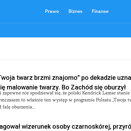
Prawo
Biznes
Finanse
woja twarz brzmi znajomo” po dekadzie uznał
ę malowanie twarzy. Bo Zachód się oburzył
 zapewne nie spodziewał się, że polski Kendrick Lamar stanie 
ymczasem to właśnie ten występ w programie Polsatu „Twoja t
falę oburzenia...
agował wizerunek osoby czarnoskórej, przyró