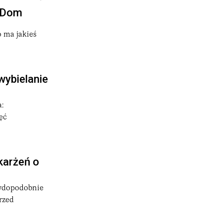
y Dom
 ma jakieś
wybielanie
:
ęć
karżeń o
awdopodobnie
rzed