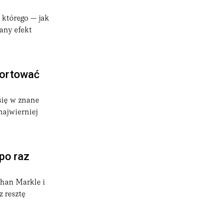
 którego — jak
any efekt
portować
się w znane
najwierniej
 po raz
ghan Markle i
z resztę