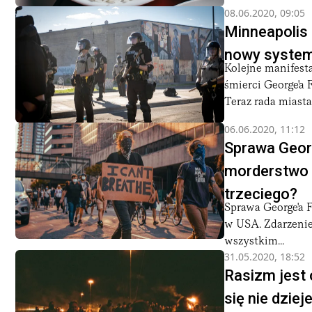
08.06.2020, 09:05
Minneapolis 
nowy system
Kolejne manifesta
śmierci George'a 
Teraz rada miasta.
06.06.2020, 11:12
Sprawa Georg
morderstwo p
trzeciego?
Sprawa George'a 
w USA. Zdarzenie
wszystkim...
31.05.2020, 18:52
Rasizm jest 
się nie dzie