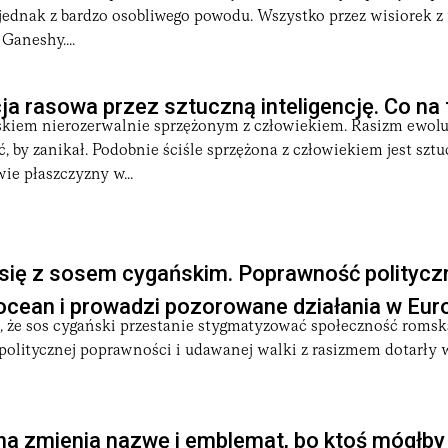
- jednak z bardzo osobliwego powodu. Wszystko przez wisiorek 
Ganeshy....
a rasowa przez sztuczną inteligencję. Co na
skiem nierozerwalnie sprzężonym z człowiekiem. Rasizm ewoluu
 by zanikał. Podobnie ściśle sprzężona z człowiekiem jest szt
wie płaszczyzny w...
 się z sosem cygańskim. Poprawność politycz
ocean i prowadzi pozorowane działania w Eur
, że sos cygański przestanie stygmatyzować społeczność romsk
 politycznej poprawności i udawanej walki z rasizmem dotarły 
a zmienia nazwę i emblemat, bo ktoś mógłby