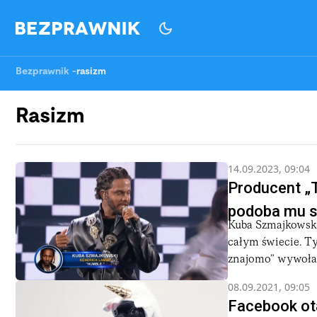
Bezprawnik
-
rasizm
Rasizm
14.09.2023, 09:04
Producent „T
podoba mu si
Kuba Szmajkowski
całym świecie. T
znajomo” wywołał 
08.09.2021, 09:05
Facebook ot