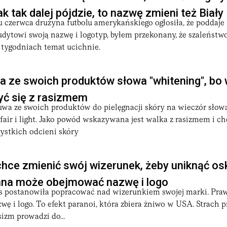
ak tak dalej pójdzie, to nazwę zmieni też Biał
 czerwca drużyna futbolu amerykańskiego ogłosiła, że poddaje
ytowi swoją nazwę i logotyp, byłem przekonany, że szaleństwo
u tygodniach temat ucichnie.
a ze swoich produktów słowa "whitening", bo 
yć się z rasizmem
uwa ze swoich produktów do pielęgnacji skóry na wieczór słowa
 fair i light. Jako powód wskazywana jest walka z rasizmem i ch
ystkich odcieni skóry
chce zmienić swój wizerunek, żeby uniknąć os
ana może obejmować nazwę i logo
s postanowiła popracować nad wizerunkiem swojej marki. Pr
ę i logo. To efekt paranoi, która zbiera żniwo w USA. Strach p
izm prowadzi do...