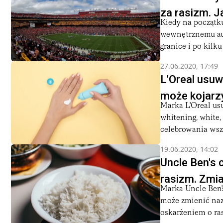
za rasizm. J
Kiedy na początku
wewnętrznemu aud
granice i po kilk
27.06.2020, 17:49
L'Oreal usuw
może kojarz
Marka L'Oreal us
whitening, white,
celebrowania wsz
19.06.2020, 14:02
Uncle Ben's 
rasizm. Zmi
Marka Uncle Ben'
może zmienić nazw
oskarżeniem o ras