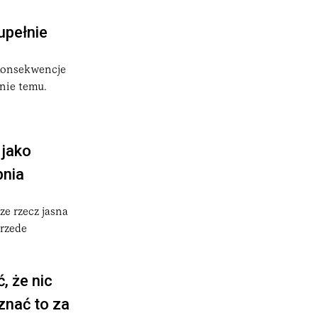
upełnie
 konsekwencje
dnie temu.
 jako
pnia
e rzecz jasna
przede
, że nic
znać to za