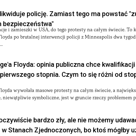
likwiduje policję. Zamiast tego ma powstać "z
 bezpieczeństwa"
cje i zamieszki w USA, do tego protesty na całym świecie. To
Floyda po brutalnej interwencji policji z Minneapolis dwa tygo
..
e'a Floyda: opinia publiczna chce kwalifikacji
ierwszego stopnia. Czym to się różni od sto
Floyda wywołała masowe protesty na całym świecie, a największ
, niewątpliwie symboliczne, jest w gruncie rzeczy problemem 
oczywiście bardzo zły, ale nie możemy udawać
je w Stanach Zjednoczonych, bo ktoś mógłby u