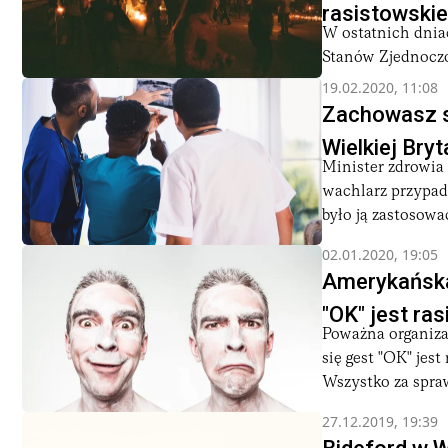
rasistowskie
W ostatnich dnia
Stanów Zjednocz
19.02.2020, 11:08
Zachowasz s
Wielkiej Bry
Minister zdrowia 
wachlarz przypad
było ją zastosowa
02.01.2020, 19:05
Amerykańska
"OK" jest ras
Poważna organiza
się gest "OK" jes
Wszystko za spraw
27.12.2019, 19:39