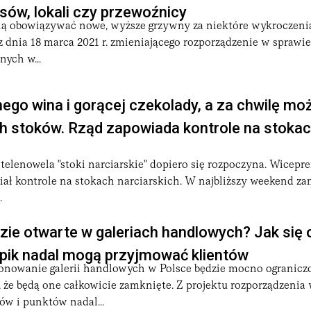
psów, lokali czy przewoźnicy
ną obowiązywać nowe, wyższe grzywny za niektóre wykroczeni
z dnia 18 marca 2021 r. zmieniającego rozporządzenie w sprawi
ych w...
ego wina i gorącej czekolady, a za chwilę moż
h stoków. Rząd zapowiada kontrole na stoka
 telenowela "stoki narciarskie" dopiero się rozpoczyna. Wicepr
ał kontrole na stokach narciarskich. W najbliższy weekend za
.
zie otwarte w galeriach handlowych? Jak się 
pik nadal mogą przyjmować klientów
onowanie galerii handlowych w Polsce będzie mocno ogranicz
, że będą one całkowicie zamknięte. Z projektu rozporządzenia 
ów i punktów nadal...