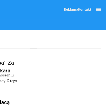
Reklama
Kontakt
a". Za
 kara
noszeniu
acy. Z tego
łacą