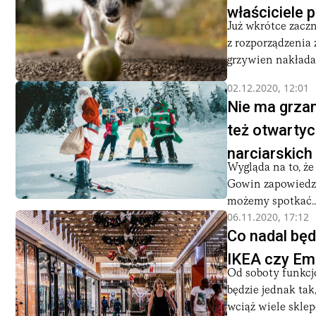
właściciele 
Już wkrótce zacz
z rozporządzenia 
grzywien nakładan
02.12.2020, 12:01
Nie ma grzan
też otwartyc
narciarskich
Wygląda na to, że
Gowin zapowiedzi
możemy spotkać..
06.11.2020, 17:12
Co nadal będ
IKEA czy Em
Od soboty funkcj
będzie jednak tak
wciąż wiele sklep