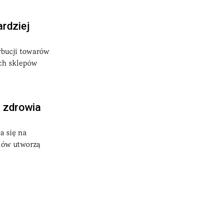
rdziej
ybucji towarów
ych sklepów
r zdrowia
a się na
nów utworzą