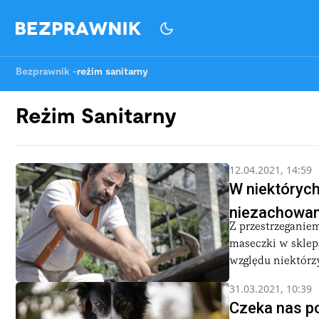
Bezprawnik
-
reżim sanitarny
Reżim Sanitarny
12.04.2021, 14:59
W niektórych
niezachowani
Z przestrzeganiem
maseczki w sklepa
względu niektórzy
31.03.2021, 10:39
Czeka nas p