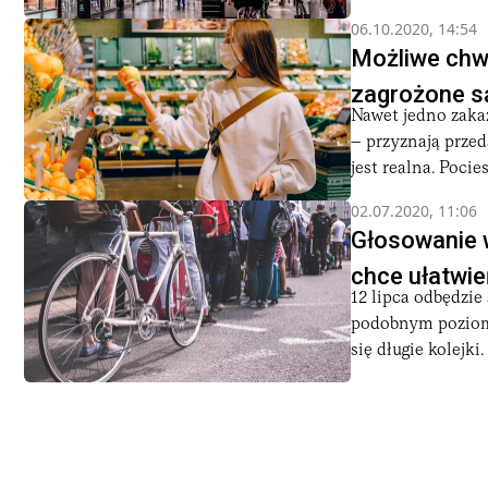
06.10.2020, 14:54
Możliwe chw
zagrożone s
Nawet jedno zaka
– przyznają przed
jest realna. Pociesz
02.07.2020, 11:06
Głosowanie w
chce ułatwie
12 lipca odbędzie
podobnym poziomi
się długie kolejki.