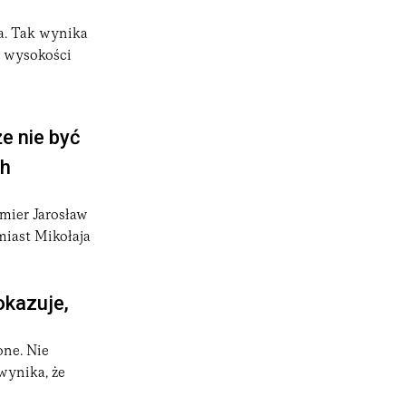
a. Tak wynika
e wysokości
e nie być
ch
emier Jarosław
miast Mikołaja
okazuje,
one. Nie
wynika, że