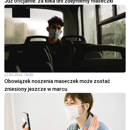
Już oficjalnie: za kilka dni zdejmiemy maseczki
22.03.2022, 10:38
Obowiązek noszenia maseczek może zostać
zniesiony jeszcze w marcu