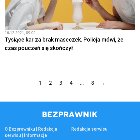
16.12.2021, 09:02
Tysiące kar za brak maseczek. Policja mówi, że
czas pouczeń się skończył
1
2
3
4
...
8
→
O Bezprawniku | Redakcja
Redakcja serwisu
serwisu | Informacje