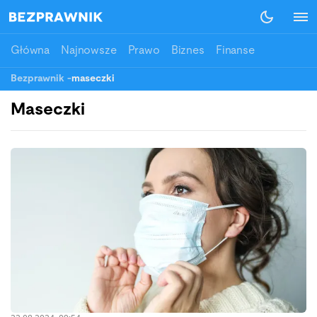
Główna
Najnowsze
Prawo
Biznes
Finanse
Bezprawnik
-
maseczki
Maseczki