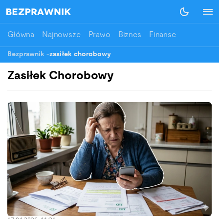
Główna
Najnowsze
Prawo
Biznes
Finanse
Bezprawnik
-
zasiłek chorobowy
Zasiłek Chorobowy