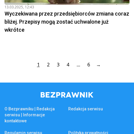
13.03.2025, 12:43
Wyczekiwana przez przedsiębiorców zmiana coraz
bliżej. Przepisy mogą zostać uchwalone już
wkrótce
1
2
3
4
...
6
→
O Bezprawniku | Redakcja
Redakcja serwisu
serwisu | Informacje
kontaktowe
Regulamin serwisu
Polityka prywatności