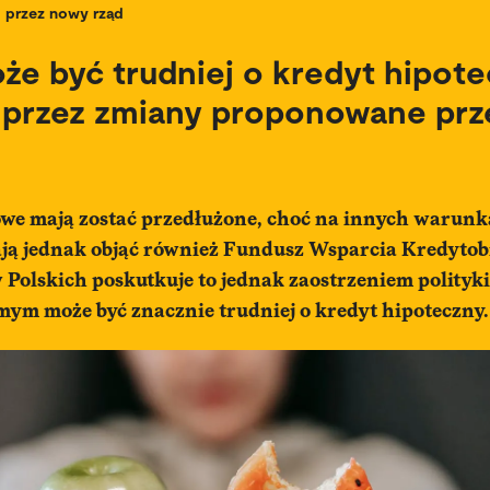
przez nowy rząd
e być trudniej o kredyt hipote
 przez zmiany proponowane prz
we mają zostać przedłużone, choć na innych warunka
ją jednak objąć również Fundusz Wsparcia Kredyto
Polskich poskutkuje to jednak zaostrzeniem polityki
ym może być znacznie trudniej o kredyt hipoteczny.