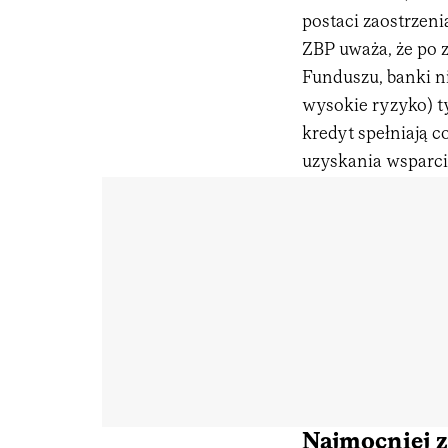
postaci zaostrzeni
ZBP uważa, że po 
Funduszu, banki ni
wysokie ryzyko) t
kredyt spełniają c
uzyskania wsparci
Najmocniej z