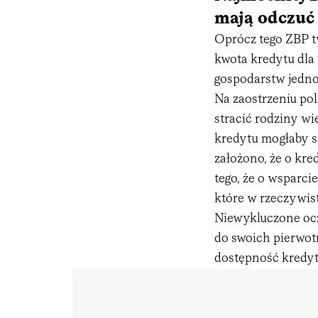
mają odczuć
Oprócz tego ZBP tw
kwota kredytu dla
gospodarstw jedno
Na zaostrzeniu pol
stracić rodziny w
kredytu mogłaby sp
założono, że o kre
tego, że o wsparc
które w rzeczywist
Niewykluczone ocz
do swoich pierwotn
dostępność kredyt