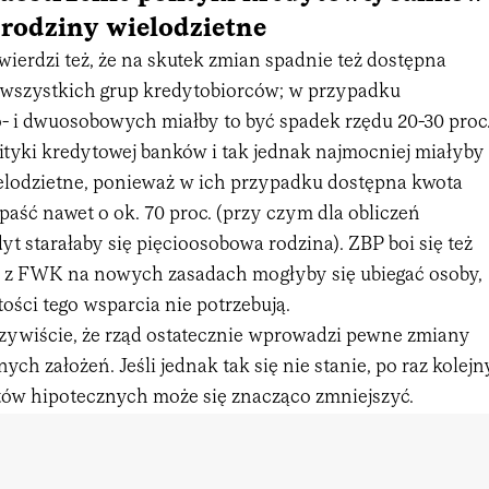
 rodziny wielodzietne
ierdzi też, że na skutek zmian spadnie też dostępna
 wszystkich grup kredytobiorców; w przypadku
- i dwuosobowych miałby to być spadek rzędu 20-30 proc
ityki kredytowej banków i tak jednak najmocniej miałyby
ielodzietne, ponieważ w ich przypadku dostępna kwota
aść nawet o ok. 70 proc. (przy czym dla obliczeń
dyt starałaby się pięcioosobowa rodzina). ZBP boi się też
ie z FWK na nowych zasadach mogłyby się ubiegać osoby,
ości tego wsparcia nie potrzebują.
ywiście, że rząd ostatecznie wprowadzi pewne zmiany
ych założeń. Jeśli jednak tak się nie stanie, po raz kolejn
ów hipotecznych może się znacząco zmniejszyć.