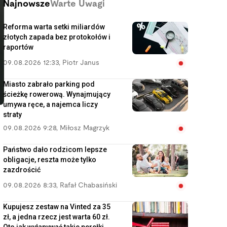
Najnowsze
Warte Uwagi
Reforma warta setki miliardów
złotych zapada bez protokołów i
raportów
09.08.2026 12:33
,
Piotr Janus
Miasto zabrało parking pod
ścieżkę rowerową. Wynajmujący
umywa ręce, a najemca liczy
straty
09.08.2026 9:28
,
Miłosz Magrzyk
Państwo dało rodzicom lepsze
obligacje, reszta może tylko
zazdrościć
09.08.2026 8:33
,
Rafał Chabasiński
Kupujesz zestaw na Vinted za 35
zł, a jedna rzecz jest warta 60 zł.