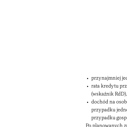
przynajmniej je
rata kredytu p
(wskaźnik RdD)
dochód na osobę
przypadku jedn
przypadku gosp
Po planowanych z