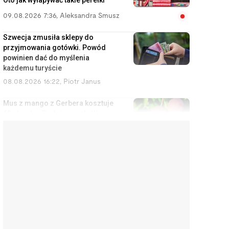
Oto jak wyłapywać takie perełki
09.08.2026 7:36
,
Aleksandra Smusz
Szwecja zmusiła sklepy do
przyjmowania gotówki. Powód
powinien dać do myślenia
każdemu turyście
08.08.2026 16:22
,
Piotr Janus
Mus z mango z Gerbera kosztuje
62 zł za kg. Rodzice znaleźli na
Allegro zamiennik za 16 zł
08.08.2026 14:14
,
Aleksandra Smusz
Do mieszkania ze spadku nie
masz prawa, ale masz prawo do
zysków z wynajmu
08.08.2026 13:11
,
Miłosz Magrzyk
Nowy prezydent Krakowa