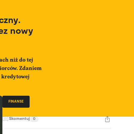
czny.
ez nowy
ch niż do tej
biorców. Zdaniem
 kredytowej
FINANSE
Skomentuj
0