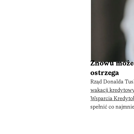
Znowu może b
ostrzega
Rząd Donalda Tusk
wakacji kredytow
Wsparcia Kredyto
spełnić co najmnie