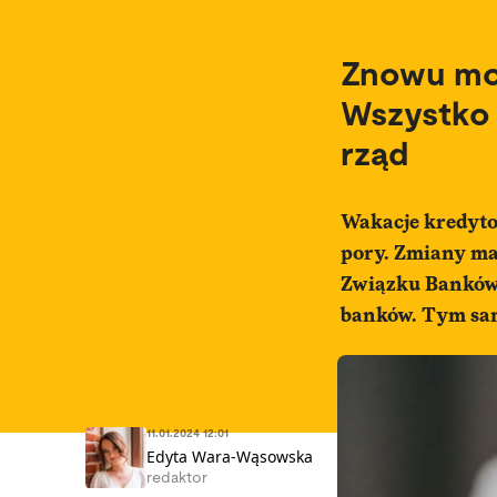
Znowu moż
Wszystko
rząd
Wakacje kredyto
pory. Zmiany ma
Związku Banków 
banków. Tym sam
11.01.2024 12:01
Edyta Wara-Wąsowska
redaktor