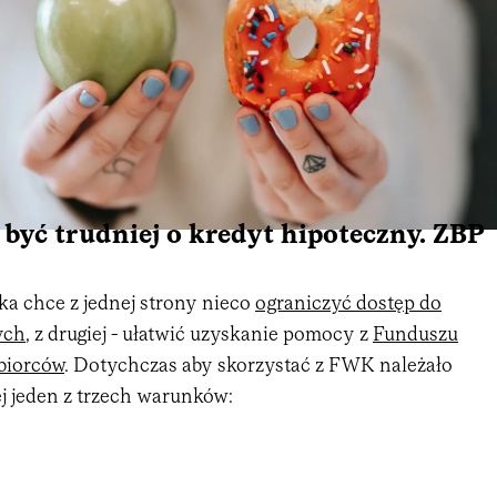
yć trudniej o kredyt hipoteczny. ZBP
a chce z jednej strony nieco
ograniczyć dostęp do
ych
, z drugiej - ułatwić uzyskanie pomocy z
Funduszu
biorców
. Dotychczas aby skorzystać z FWK należało
j jeden z trzech warunków: