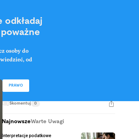
e odkładaj
ć poważne
cz osoby do
 wiedzieć, od
PRAWO
Skomentuj
0
Najnowsze
Warte Uwagi
Interpretacje podatkowe