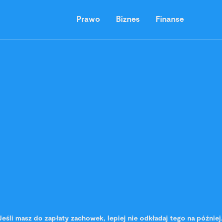
Prawo
Biznes
Finanse
Jeśli masz do zapłaty zachowek, lepiej nie odkładaj tego na późni