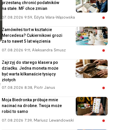
przestaną chronić podatników
na stałe. MF chce zmian
07.08.2026 9:59
,
Edyta Wara-Wąsowska
Zamówiłeś tort w kształcie
Mercedesa? Cukiernikowi grozi
za to nawet 5 lat więzienia
07.08.2026 9:11
,
Aleksandra Smusz
Zajrzyj do starego klasera po
dziadku. Jedna moneta może
być warta kilkanaście tysięcy
złotych
e
07.08.2026 8:38
,
Piotr Janus
Moja Biedronka próbuje mnie
nacinać na drobne. Twoja może
robić to samo
07.08.2026 7:39
,
Mariusz Lewandowski