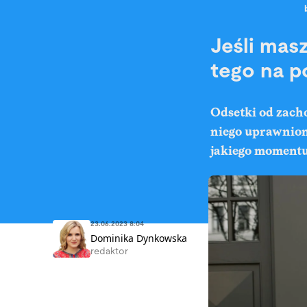
Jeśli mas
tego na p
Odsetki od zacho
niego uprawnione
jakiego momentu 
23.06.2023 8:04
Dominika Dynkowska
redaktor