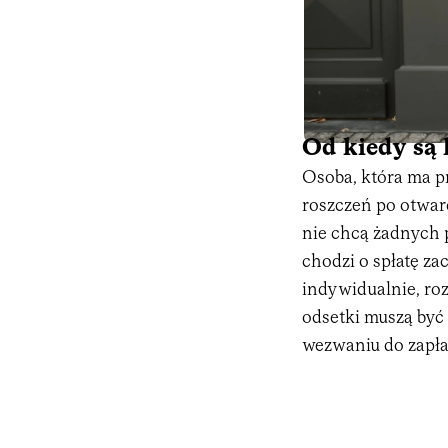
Od kiedy są 
Osoba, która ma p
roszczeń po otwarc
nie chcą żadnych p
chodzi o spłatę z
indywidualnie, roz
odsetki muszą być 
wezwaniu do zapła