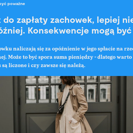
być poważne
z do zapłaty zachowek, lepiej ni
óźniej. Konsekwencje mogą by
wku naliczają się za opóźnienie w jego spłacie na rze
j. Może to być spora suma pieniędzy - dlatego warto
są liczone i czy zawsze się należą.