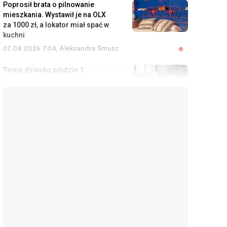
Poprosił brata o pilnowanie
mieszkania. Wystawił je na OLX
za 1000 zł, a lokator miał spać w
kuchni
07.08.2026 7:04
,
Aleksandra Smusz
Twoje dziecko pójdzie 1
września do szkoły ze
smartfonem? Sprawdź, co
szkoła może z nim zrobić
06.08.2026 15:55
,
Rafał Chabasiński
Za taki lot dostaniesz nawet 600
euro. Wystarczy kilka e-maili do
przewoźnika
06.08.2026 15:02
,
Marcin Szermański
Kupili nowe zmywarki i po
pierwszym użyciu są w szoku.
Sprzedawcy i producenci
ukrywają te informacje