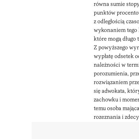
równa sumie stopy
punktów procento
z odległością cza
wykonaniem tego 
które mogą długo 
Z powyższego wyni
wypłatę odsetek od
należności w termi
porozumienia, prz
rozwiązaniem prze
się adwokata, któ
zachowku i moment
temu osoba mając
rozeznania i zdec