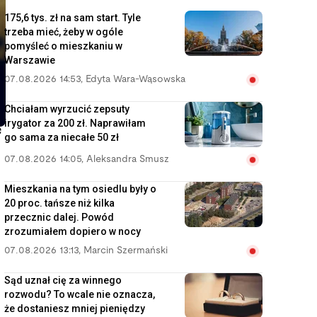
175,6 tys. zł na sam start. Tyle
trzeba mieć, żeby w ogóle
pomyśleć o mieszkaniu w
Warszawie
07.08.2026 14:53
,
Edyta Wara-Wąsowska
Chciałam wyrzucić zepsuty
irygator za 200 zł. Naprawiłam
e
go sama za niecałe 50 zł
07.08.2026 14:05
,
Aleksandra Smusz
Mieszkania na tym osiedlu były o
20 proc. tańsze niż kilka
przecznic dalej. Powód
zrozumiałem dopiero w nocy
07.08.2026 13:13
,
Marcin Szermański
Sąd uznał cię za winnego
rozwodu? To wcale nie oznacza,
że dostaniesz mniej pieniędzy