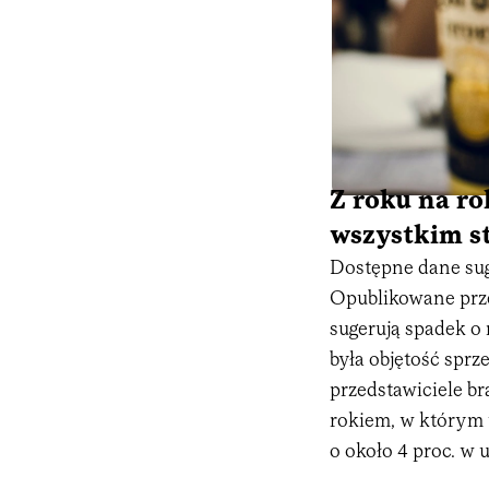
Z roku na ro
wszystkim st
Dostępne dane sug
Opublikowane prze
sugerują spadek o 
była objętość sprz
przedstawiciele br
rokiem, w którym 
o około 4 proc. w