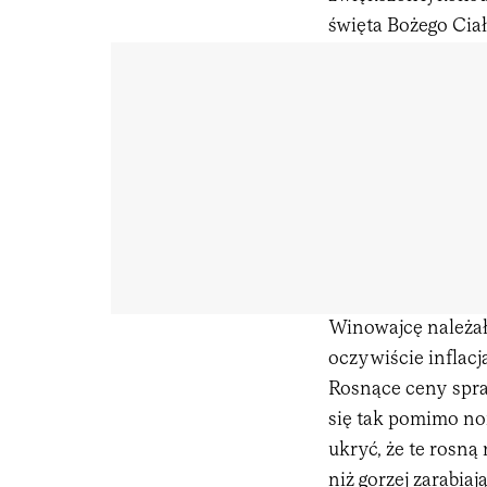
święta Bożego Cia
Winowajcę należa
oczywiście inflacj
Rosnące ceny spraw
się tak pomimo no
ukryć, że te rosną
niż gorzej zarabi