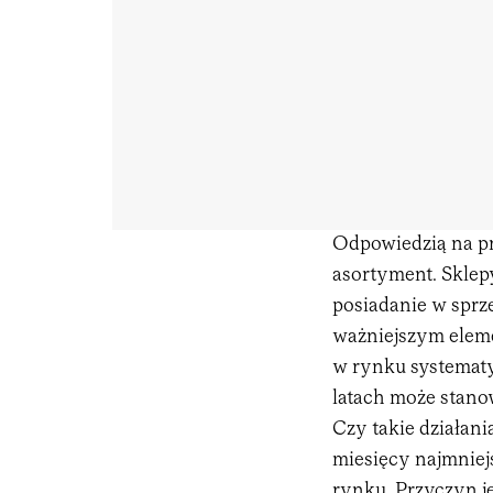
Odpowiedzią na pr
asortyment. Sklep
posiadanie w sprz
ważniejszym eleme
w rynku systematy
latach może stanow
Czy takie działan
miesięcy najmniej
rynku. Przyczyn j