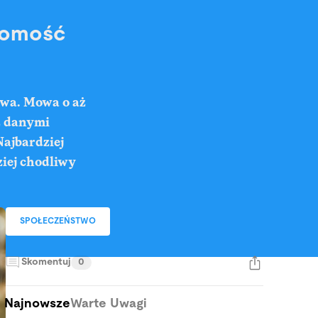
adomość
iwa. Mowa o aż
 z danymi
Najbardziej
ziej chodliwy
SPOŁECZEŃSTWO
Skomentuj
0
Najnowsze
Warte Uwagi