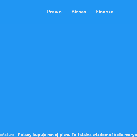
Prawo
Biznes
Finanse
zeństwo
-
Polacy kupują mniej piwa. To fatalna wiadomość dla mały