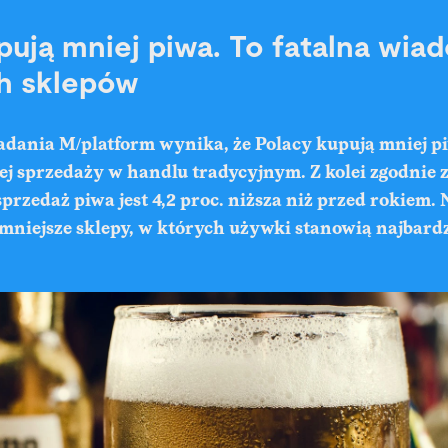
pują mniej piwa. To fatalna wi
h sklepów
adania M/platform wynika, że Polacy kupują mniej p
zej sprzedaży w handlu tradycyjnym. Z kolei zgodnie
sprzedaż piwa jest 4,2 proc. niższa niż przed rokiem. 
mniejsze sklepy, w których używki stanowią najbard