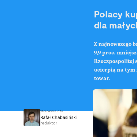
Polacy ku
dla małyc
Z najnowszego b
9,9 proc. mniejs
Rzeczpospolitej 
ucierpią na tym 
towar.
15.07.2022 7:46
Rafał Chabasiński
redaktor