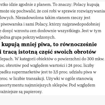
stko idzie zgodnie z planem. To znaczy: Polacy kupują
 może się pochwalić, że coś robi w sprawie rozwiązywania
owych. Niezadowolona takim stanem rzeczy jest
 piwowarska i sami Polacy, którzy najprawdopodobniej
ie dosyć wzrostu cen dosłownie wszystkiego. Jest w tym
 jedna grupa pokrzywdzonych.
y kupują mniej piwa, to równocześnie
i tracą istotną część swoich obrotów
epach. W kategorii obiektów o powierzchni do 300 mkw.
oc. obrotów pod względem wartości i 24 proc. liczby
padku supermarketów jest to 3,5 proc. udziału piwa w
 proc. w liczbie transakcji. Używki w ogóle stanowią
 asortymentu najmniejszych sklepów. Pod względem
ażniejsze są papierosy.