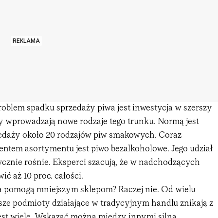
REKLAMA
oblem spadku sprzedaży piwa jest inwestycja w szerszy
y wprowadzają nowe rodzaje tego trunku. Normą jest
edaży około 20 rodzajów piw smakowych. Coraz
ntem asortymentu jest piwo bezalkoholowe. Jego udział
cznie rośnie. Eksperci szacują, że w nadchodzących
ić aż 10 proc. całości.
ia pomogą mniejszym sklepom? Raczej nie. Od wielu
sze podmioty działające w tradycyjnym handlu znikają z
est wiele. Wskazać można między innymi silną