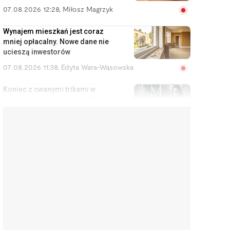
07.08.2026 12:28
,
Miłosz Magrzyk
Wynajem mieszkań jest coraz
mniej opłacalny. Nowe dane nie
ucieszą inwestorów
07.08.2026 11:38
,
Edyta Wara-Wąsowska
Koniec z cwanymi trikami w
sklepach internetowych. UE
zakazuje tych praktyk
07.08.2026 10:48
,
Mateusz Krakowski
Interpretacje podatkowe
przestaną chronić podatników
na stałe. MF chce zmian
07.08.2026 9:59
,
Edyta Wara-Wąsowska
Zamówiłeś tort w kształcie
Mercedesa? Cukiernikowi grozi
za to nawet 5 lat więzienia