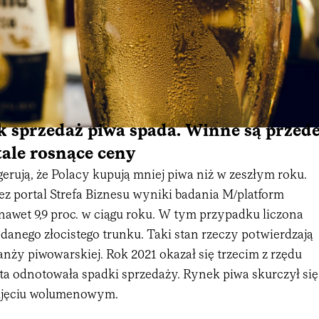
k sprzedaż piwa spada. Winne są przed
ale rosnące ceny
erują, że Polacy kupują mniej piwa niż w zeszłym roku.
z portal Strefa Biznesu wyniki badania M/platform
nawet 9,9 proc. w ciągu roku. W tym przypadku liczona
edanego złocistego trunku. Taki stan rzeczy potwierdzają
anży piwowarskiej. Rok 2021 okazał się trzecim z rzędu
ta odnotowała spadki sprzedaży. Rynek piwa skurczył się
 ujęciu wolumenowym.