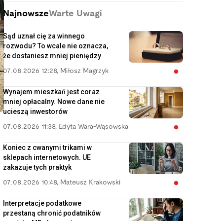
Najnowsze
Warte Uwagi
Sąd uznał cię za winnego
rozwodu? To wcale nie oznacza,
że dostaniesz mniej pieniędzy
07.08.2026 12:28
,
Miłosz Magrzyk
Wynajem mieszkań jest coraz
mniej opłacalny. Nowe dane nie
ucieszą inwestorów
07.08.2026 11:38
,
Edyta Wara-Wąsowska
Koniec z cwanymi trikami w
sklepach internetowych. UE
zakazuje tych praktyk
07.08.2026 10:48
,
Mateusz Krakowski
Interpretacje podatkowe
przestaną chronić podatników