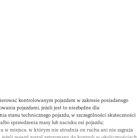
kierować kontrolowanym pojazdem w zakresie posiadanego
wania pojazdami, jeżeli jest to niezbędne dla:
ia stanu technicznego pojazdu, w szczególności skuteczności
albo sprawdzenia masy lub nacisku osi pojazdu;
u w miejsce, w którym nie utrudnia on ruchu ani nie zagraża
 jeżeli pojazd został zatrzymany do
kontroli
w okolicznościach,