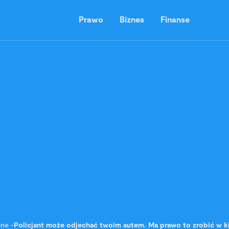
Prawo
Biznes
Finanse
nne
-
Policjant może odjechać twoim autem. Ma prawo to zrobić w k