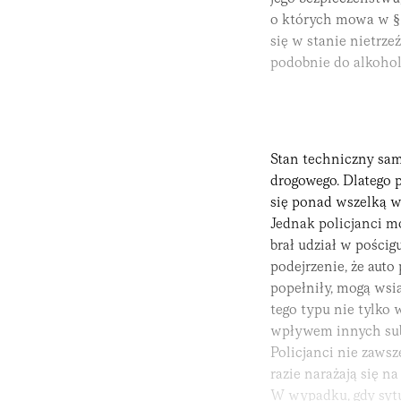
o których mowa w § 4
się w stanie nietrze
podobnie do alkohol
Stan techniczny sam
drogowego. Dlatego 
się ponad wszelką w
Jednak policjanci m
brał udział w pościgu
podejrzenie, że auto
popełniły, mogą wsi
tego typu nie tylko 
wpływem innych sub
Policjanci nie zaws
razie narażają się n
W wypadku, gdy sytu