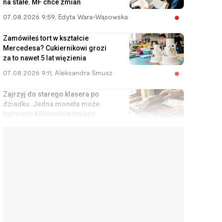
na stałe. MF chce zmian
07.08.2026 9:59
,
Edyta Wara-Wąsowska
Zamówiłeś tort w kształcie
Mercedesa? Cukiernikowi grozi
za to nawet 5 lat więzienia
07.08.2026 9:11
,
Aleksandra Smusz
Zajrzyj do starego klasera po
dziadku. Jedna moneta może
być warta kilkanaście tysięcy
złotych
07.08.2026 8:38
,
Piotr Janus
Moja Biedronka próbuje mnie
nacinać na drobne. Twoja może
robić to samo
07.08.2026 7:39
,
Mariusz Lewandowski
Poprosił brata o pilnowanie