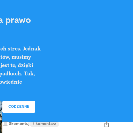
a prawo
ch stres. Jednak
ntów, musimy
est to, dzięki
padkach. Tak,
powiednie
CODZIENNE
Skomentuj
1 komentarz