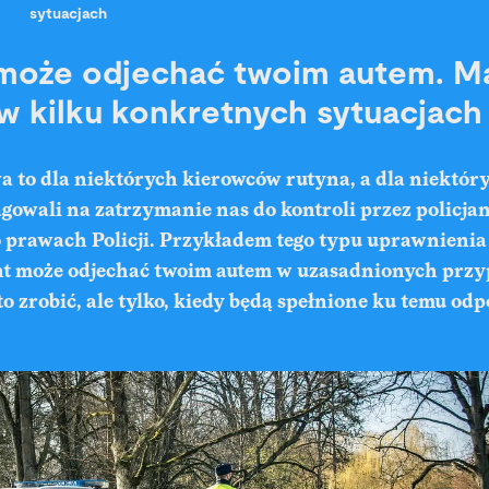
sytuacjach
 może odjechać twoim autem. M
 w kilku konkretnych sytuacjach
 to dla niektórych kierowców rutyna, a dla niektóry
agowali na zatrzymanie nas do
kontroli
przez policja
 prawach Policji. Przykładem tego typu uprawnienia j
nt może odjechać twoim autem w uzasadnionych przy
to zrobić, ale tylko, kiedy będą spełnione ku temu od