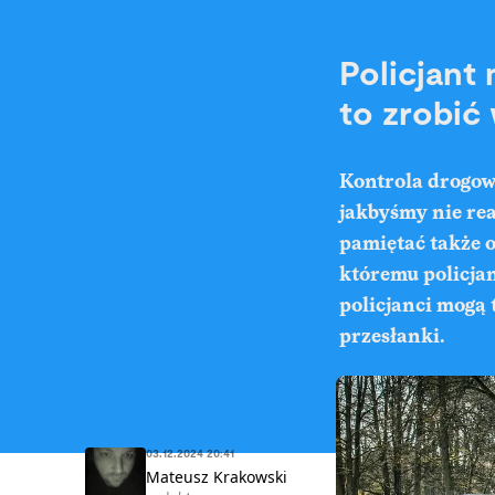
Policjant
to zrobić
Kontrola drogowa
jakbyśmy nie re
pamiętać także o
któremu policja
policjanci mogą 
przesłanki.
03.12.2024 20:41
Mateusz Krakowski