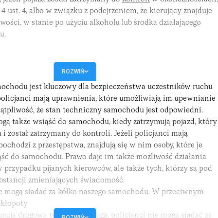
 ust. 4, albo w związku z podejrzeniem, że kierujący znajduje
źwości, w stanie po użyciu alkoholu lub środka działającego
u.
ROZWIŃ
ochodu jest kluczowy dla bezpieczeństwa uczestników ruchu
policjanci mają uprawnienia, które umożliwiają im upewnianie
ątpliwość, że stan techniczny samochodu jest odpowiedni.
ogą także wsiąść do samochodu, kiedy zatrzymują pojazd, który
 i został
zatrzymany
do kontroli. Jeżeli policjanci mają
 pochodzi z przestępstwa, znajdują się w nim osoby, które je
ąść do samochodu. Prawo daje im także możliwość działania
w przypadku pijanych kierowców, ale także tych, którzy są pod
stancji zmieniających świadomość.
ze mogą siadać za kółko naszego samochodu. W przeciwnym
a kłopoty
acja drogowa tego nie wymaga, policjanci nie mogą siadać za
ROZWIŃ