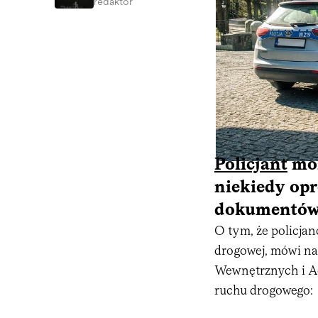
redaktor
Policjant
moż
niekiedy opr
dokumentów 
O tym, że policjan
drogowej, mówi na
Wewnętrznych i Adm
ruchu drogowego: