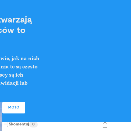
twarzają
ców to
wie, jak na nich
nia te są często
scy są ich
widacji lub
MOTO
Skomentuj
0