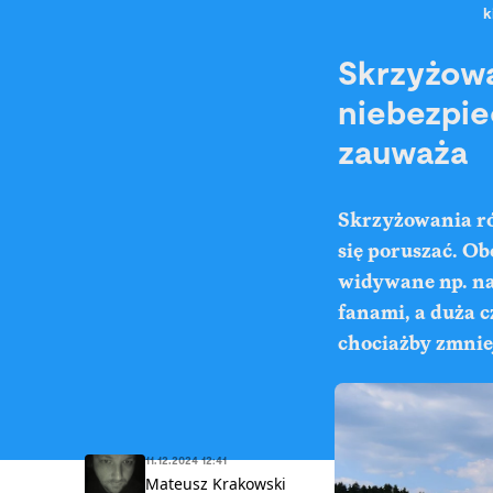
k
Skrzyżowa
niebezpie
zauważa
Skrzyżowania ró
się poruszać. Ob
widywane np. na 
fanami, a duża c
chociażby zmniej
11.12.2024 12:41
Mateusz Krakowski