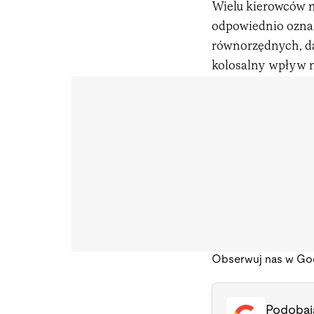
Wielu kierowców n
odpowiednio oznak
równorzędnych, d
kolosalny wpływ n
Obserwuj nas w Go
Podobają