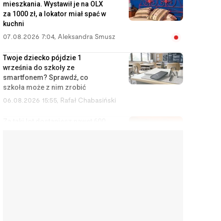
mieszkania. Wystawił je na OLX
za 1000 zł, a lokator miał spać w
kuchni
07.08.2026 7:04
,
Aleksandra Smusz
Twoje dziecko pójdzie 1
września do szkoły ze
smartfonem? Sprawdź, co
szkoła może z nim zrobić
06.08.2026 15:55
,
Rafał Chabasiński
Za taki lot dostaniesz nawet 600
euro. Wystarczy kilka e-maili do
przewoźnika
06.08.2026 15:02
,
Marcin Szermański
Kupili nowe zmywarki i po
pierwszym użyciu są w szoku.
Sprzedawcy i producenci
ukrywają te informacje
06.08.2026 14:11
,
Aleksandra Smusz