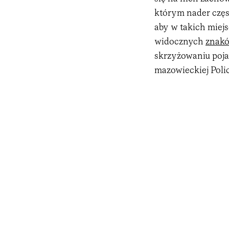
którym nader częst
aby w takich miej
widocznych
znak
skrzyżowaniu poja
mazowieckiej Polic