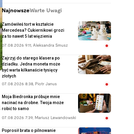
Najnowsze
Warte Uwagi
Zamówiłeś tort w kształcie
Mercedesa? Cukiernikowi grozi
za to nawet 5 lat więzienia
07.08.2026 9:11
,
Aleksandra Smusz
Zajrzyj do starego klasera po
dziadku. Jedna moneta może
być warta kilkanaście tysięcy
w
złotych
07.08.2026 8:38
,
Piotr Janus
Moja Biedronka próbuje mnie
nacinać na drobne. Twoja może
i
robić to samo
07.08.2026 7:39
,
Mariusz Lewandowski
Poprosił brata o pilnowanie