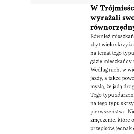
W Trójmieśc
wyrażali swo
równorzędn
Również mieszkańc
zbyt wielu skrzy
na temat tego typu
gdzie mieszkańcy 
Według nich, w wi
jazdy, a także po
myślą, że jadą dro
Tego typu zdarzeni
na tego typu skrzy
pierwszeństwo. Nie
zmęczenie, które 
przepisów, jednak