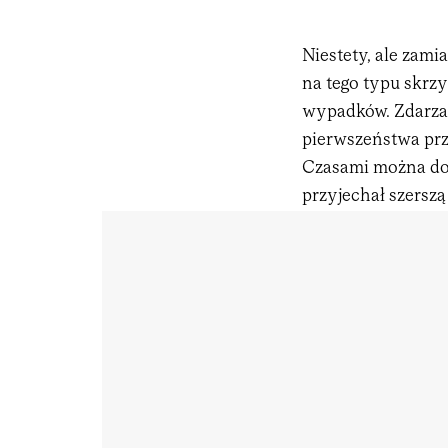
Niestety, ale zami
na tego typu skr
wypadków. Zdarza 
pierwszeństwa prz
Czasami można doj
przyjechał szersz