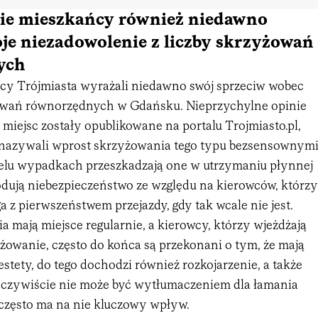
ie mieszkańcy również niedawno
je niezadowolenie z liczby skrzyżowań
ych
y Trójmiasta wyrażali niedawno swój sprzeciw wobec
żowań równorzędnych w Gdańsku. Nieprzychylne opinie
 miejsc zostały opublikowane na portalu Trojmiasto.pl,
nazywali wprost skrzyżowania tego typu bezsensownymi
elu wypadkach przeszkadzają one w utrzymaniu płynnej
wodują niebezpieczeństwo ze względu na kierowców, którzy
ga z pierwszeństwem przejazdy, gdy tak wcale nie jest.
a mają miejsce regularnie, a kierowcy, którzy wjeżdżają
żowanie, często do końca są przekonani o tym, że mają
stety, do tego dochodzi również rozkojarzenie, a także
oczywiście nie może być wytłumaczeniem dla łamania
 często ma na nie kluczowy wpływ.