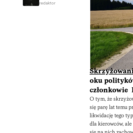
redaktor
Skrzyżowan
oku politykó
członkowie 
O tym, że skrzyżo
się parę lat temu 
likwidację tego ty
dla kierowców, ale
się na nich zacho