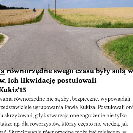
ia
równorzędne swego czasu były solą 
w. Ich likwidację postulowali
Kukiz'15
wania równorzędne nie są zbyt bezpieczne, wypowiadali
przedstawiciele ugrupowania Pawła Kukiza. Postulowali on
pu skrzyżowań, gdyż stwarzają one zagrożenie nie tylko
 także np. dla rowerzystów, którzy często nie wiedzą, jak
wać. Skrzyżowanie równorzędne może być miejscem, w