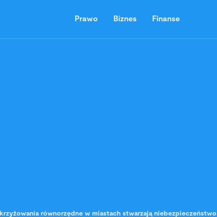
Prawo
Biznes
Finanse
krzyżowania równorzędne w miastach stwarzają niebezpieczeństwo