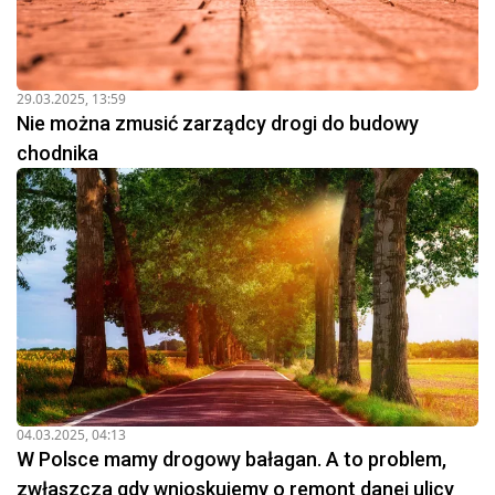
29.03.2025, 13:59
Nie można zmusić zarządcy drogi do budowy
chodnika
04.03.2025, 04:13
W Polsce mamy drogowy bałagan. A to problem,
zwłaszcza gdy wnioskujemy o remont danej ulicy