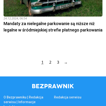
24.12.2024, 06:54
Mandaty za nielegalne parkowanie są niższe niż
legalne w śródmiejskiej strefie płatnego parkowania
1
2
3
→
O Bezprawniku | Redakcja
Redakcja serwisu
serwisu | Informacje