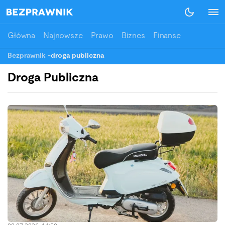
Główna
Najnowsze
Prawo
Biznes
Finanse
Bezprawnik
-
droga publiczna
Droga Publiczna