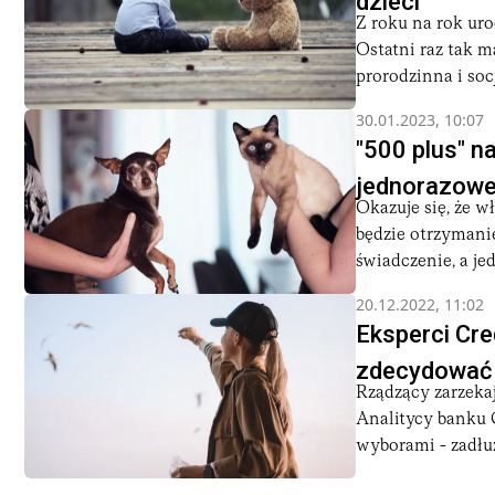
dzieci
Z roku na rok uro
Ostatni raz tak m
prorodzinna i socj
30.01.2023, 10:07
"500 plus" n
jednorazowe
Okazuje się, że w
będzie otrzymani
świadczenie, a je
20.12.2022, 11:02
Eksperci Cre
zdecydować s
Rządzący zarzekaj
Analitycy banku C
wyborami - zadłuż