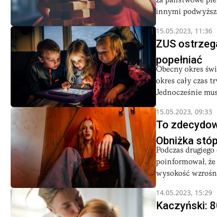
za państwowe pien
innymi podwyższe
15.05.2023, 11:36
ZUS ostrzega
popełniać
Obecny okres świ
okres cały czas t
Jednocześnie mus
15.05.2023, 09:33
To zdecydowa
Obniżka stóp
Podczas drugiego 
poinformował, że 
wysokość wzrośnie
14.05.2023, 15:29
Kaczyński: 8