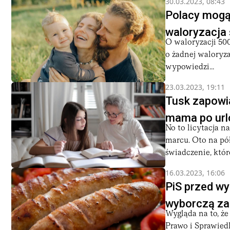
30.03.2023, 08:43
Polacy mogą l
waloryzacja
O waloryzacji 500
o żadnej waloryza
wypowiedzi...
23.03.2023, 19:11
Tusk zapowi
mama po url
No to licytacja na
marcu. Oto na pó
świadczenie, które
16.03.2023, 16:06
PiS przed wy
wyborczą za
Wygląda na to, że
Prawo i Sprawied