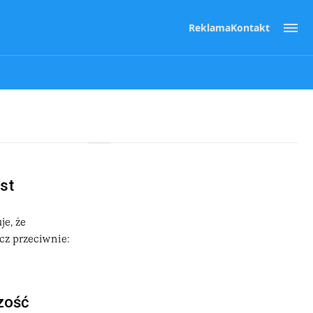
Reklama
Kontakt
est
je, że
cz przeciwnie:
zość