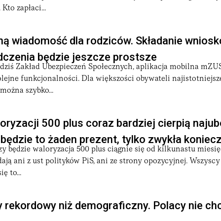
Kto zapłaci...
ą wiadomość dla rodziców. Składanie wniosk
dczenia będzie jeszcze prostsze
ę dziś Zakład Ubezpieczeń Społecznych, aplikacja mobilna mZUS
ejne funkcjonalności. Dla większości obywateli najistotniejsze j
można szybko...
oryzacji 500 plus coraz bardziej cierpią najub
 będzie to żaden prezent, tylko zwykła koniec
y będzie waloryzacja 500 plus ciągnie się od kilkunastu miesi
dają ani z ust polityków PiS, ani ze strony opozycyjnej. Wszyscy
ę to...
 rekordowy niż demograficzny. Polacy nie ch