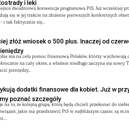
strady i leki
ejsce dwudniowa konwencja programowa PiS. Już wcześniej pr
dują się w jej trakcie na złożenie pierwszych konkretnych obie
i tak faktycznie się...
iej złóż wniosek o 500 plus. Inaczej od czerw
ieniędzy
plus ma na celu pomoc finansową Polaków, którzy wychowują d
rokrocznie na cały okres, a właśnie niedługo zaczyna się nowy. 
acić pieniędzy...
kują dodatki finansowe dla kobiet. Już w pr
my poznać szczegóły
 na to, że kolejną grupą, którą będą chcieli przekonać do siebie
związań, jakie ma przedstawić PiS w najbliższym czasie, są m.in
....