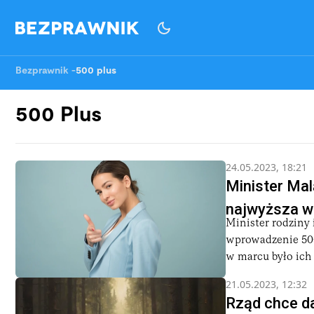
Bezprawnik
-
500 plus
500 Plus
24.05.2023, 18:21
Minister Mal
najwyższa w h
Minister rodziny 
wprowadzenie 500 
w marcu było ich 4
21.05.2023, 12:32
Rząd chce da