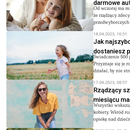
darmowe auto
Od wczoraj ma mi
że rządzący zdecy
przedwyborczych - 
18.04.2023, 16:51
Jak najszybc
dostaniesz p
Świadczenie 500 
Przyznaje się je 
działać, by nie str
17.04.2023, 08:57
Rządzący szy
miesiącu ma
Wszystko wskazuje
kobiety. Wśród ro
opiekę nad dziećmi