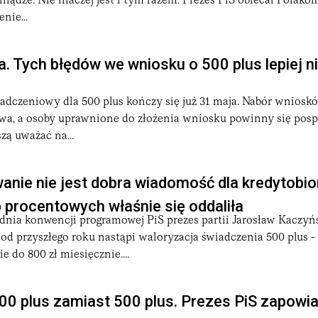
iądze. Nie inaczej jest i tym razem. Prezes PiS obiecał Polak
nie...
. Tych błędów we wniosku o 500 plus lepiej n
adczeniowy dla 500 plus kończy się już 31 maja. Nabór wnios
rwa, a osoby uprawnione do złożenia wniosku powinny się posp
zą uważać na...
nie nie jest dobra wiadomość dla kredytobio
 procentowych właśnie się oddaliła
dnia konwencji programowej PiS prezes partii Jarosław Kaczyń
od przyszłego roku nastąpi waloryzacja świadczenia 500 plus - 
 do 800 zł miesięcznie....
00 plus zamiast 500 plus. Prezes PiS zapowia