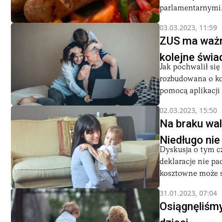
parlamentarnymi. 
03.03.2023, 11:59
ZUS ma ważn
kolejne świa
Jak pochwalił si
rozbudowana o kol
pomocą aplikacji 
02.03.2023, 15:50
Na braku wal
Niedługo nie
Dyskusja o tym cz
deklaracje nie pa
kosztowne może si
31.01.2023, 07:04
Osiągnęliśmy