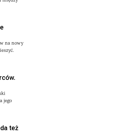
om między
ie
ków na nowy
ieszyć.
rców.
ski
a jego
da też