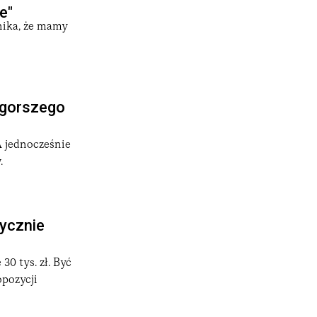
e"
nika, że mamy
jgorszego
A jednocześnie
w.
ycznie
0 tys. zł. Być
opozycji