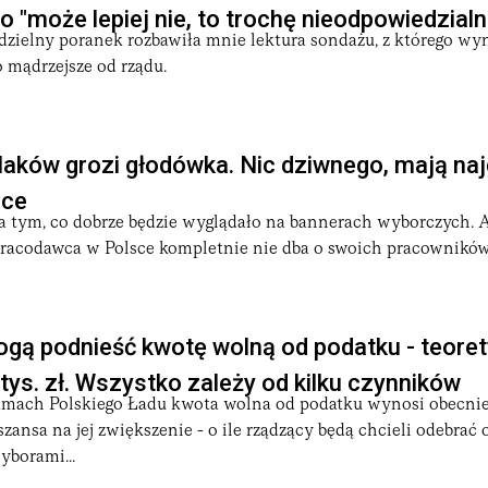
o "może lepiej nie, to trochę nieodpowiedzialn
dzielny poranek rozbawiła mnie lektura sondażu, z którego wy
 mądrzejsze od rządu.
laków grozi głodówka. Nic dziwnego, mają na
sce
na tym, co dobrze będzie wyglądało na bannerach wyborczych. 
pracodawca w Polsce kompletnie nie dba o swoich pracownikó
gą podnieść kwotę wolną od podatku - teoret
tys. zł. Wszystko zależy od kilku czynników
mach Polskiego Ładu kwota wolna od podatku wynosi obecnie 3
szansa na jej zwiększenie - o ile rządzący będą chcieli odebrać 
yborami...