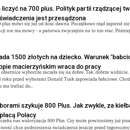
iczyć na 700 plus. Polityk partii rządzącej twi
 świadczenia jest przesądzona
 plus mówi się już od dość dawna. Początkowo rząd zapierał się i
cji nie ma mowy - a państwa zwyczajnie na to nie stać. Późnie
ada 1500 złotych na dziecko. Warunek "babci
opie macierzyńskim wraca do pracy
 obietnice wyborcze zaczęła się na dobre. Tak, dobrze widzicie, 
ł roku przed wyborami Donald Tusk zapowiada babciowe. Chod
 ma trafiać do...
borami szykuje 800 Plus. Jak zwykle, za kieł
płacą Polacy
 czeka nas waloryzacja 500 Plus. Czy może powinniśmy już pisa
liwość chce podniesienia świadczenia jeszcze przed tegorocz