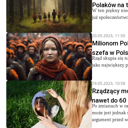
Polaków na t
W ten piękny nie
już społeczeństwo
20.05.2023, 11:50
Milionom Po
szefa w Pol
Rząd skupia się 
jako największy 
19.05.2023, 10:58
Rządzący mo
nawet do 60 
Po zmianach w ra
może jest jednak 
argument przed w