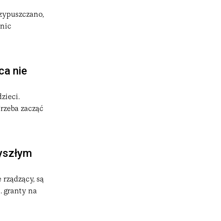
zypuszczano,
tnic
ca nie
zieci.
Trzeba zacząć
zyszłym
 rządzący, są
. granty na