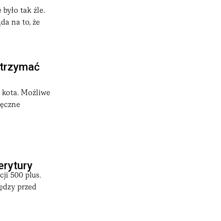
było tak źle.
da na to, że
otrzymać
i kota. Możliwe
ięczne
erytury
ji 500 plus.
iędzy przed