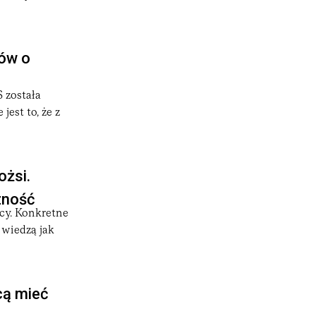
ów o
 została
est to, że z
ożsi.
zność
ęcy. Konkretne
 wiedzą jak
cą mieć