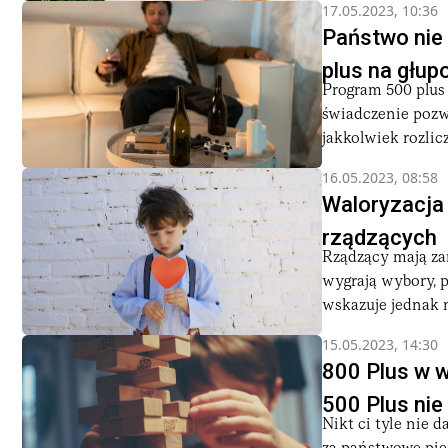
17.05.2023, 10:36
Państwo nie 
plus na głup
Program 500 plus 
świadczenie pozwa
jakkolwiek rozlicza
16.05.2023, 08:58
Waloryzacja 
rządzących
Rządzący mają zam
wygrają wybory, 
wskazuje jednak na
15.05.2023, 14:30
800 Plus w 
500 Plus nie
Nikt ci tyle nie 