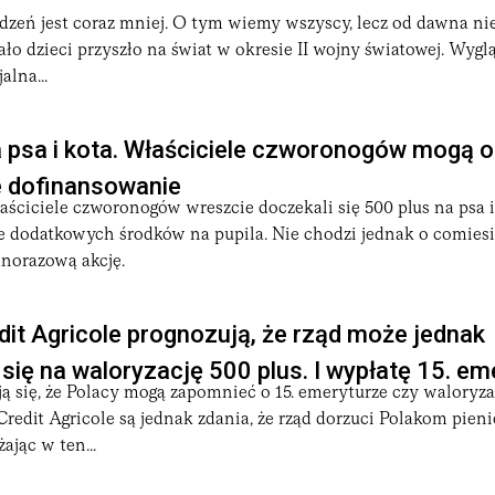
dzeń jest coraz mniej. O tym wiemy wszyscy, lecz od dawna nie 
ało dzieci przyszło na świat w okresie II wojny światowej. Wyglą
alna...
a psa i kota. Właściciele czworonogów mogą 
 dofinansowanie
łaściciele czworonogów wreszcie doczekali się 500 plus na psa 
e dodatkowych środków na pupila. Nie chodzi jednak o comies
dnorazową akcję.
dit Agricole prognozują, że rząd może jednak
ię na waloryzację 500 plus. I wypłatę 15. em
ą się, że Polacy mogą zapomnieć o 15. emeryturze czy waloryzac
redit Agricole są jednak zdania, że rząd dorzuci Polakom pien
ając w ten...