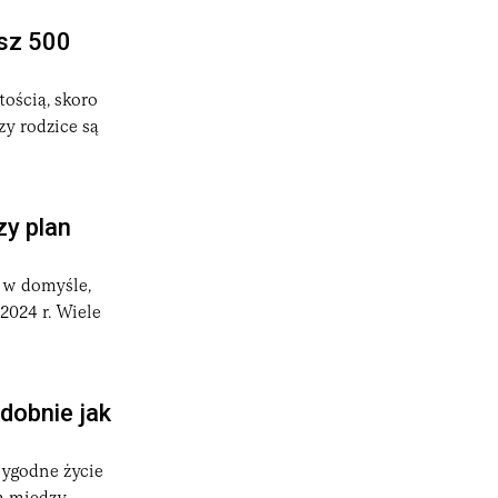
esz 500
tością, skoro
zy rodzice są
zy plan
, w domyśle,
2024 r. Wiele
dobnie jak
 wygodne życie