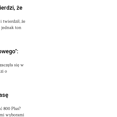
erdzi, że
 twierdził, że
j jednak ton
owego":
zaczęła się w
zi o
basę
ć 800 Plus?
nymi wyborami