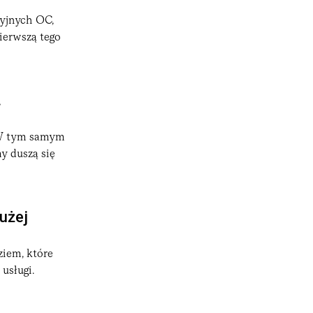
yjnych OC,
ierwszą tego
.
. W tym samym
my duszą się
użej
ziem, które
 usługi.