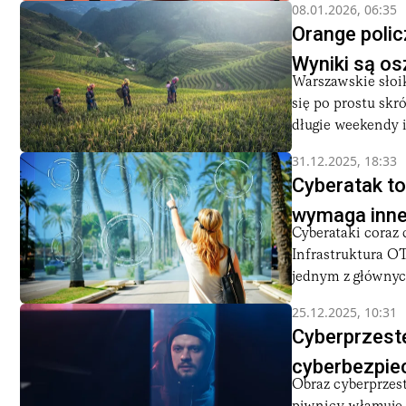
08.01.2026, 06:35
Orange polic
Wyniki są o
Warszawskie słoik
się po prostu skr
długie weekendy i 
31.12.2025, 18:33
Cyberatak to
wymaga inneg
Cyberataki coraz 
Infrastruktura OT
jednym z głównych
25.12.2025, 10:31
Cyberprzestę
cyberbezpiec
Obraz cyberprzest