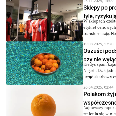
26.11.2025, 14:09
Sklepy po pr
tyle, ryzykuj
W sklepach częst
etykiet cenowych
transformację. No
19.08.2025, 13:20
Oszuści pods
czy nie wyłą
Kiedyś spam kojar
Nigerii. Dziś jedn
urząd skarbowy czy
20.04.2025, 02:44
Polakom żyje
współczesn
Najnowszy raport 
zmienia się w ni