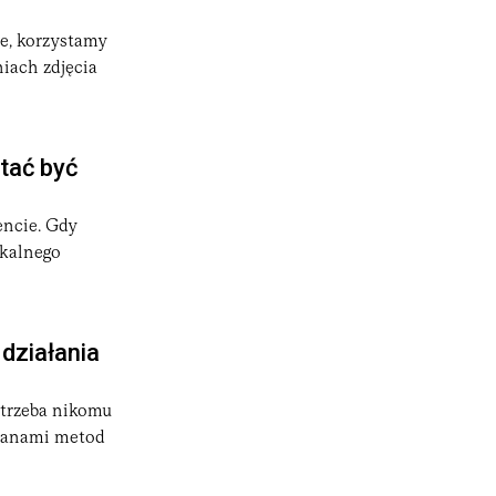
we, korzystamy
iach zdjęcia
stać być
encie. Gdy
okalnego
działania
 trzeba nikomu
ianami metod