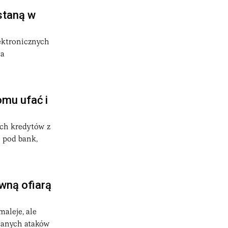
staną w
ektronicznych
na
omu ufać i
ich kredytów z
ę pod bank,
ówną ofiarą
aleje, ale
wanych ataków