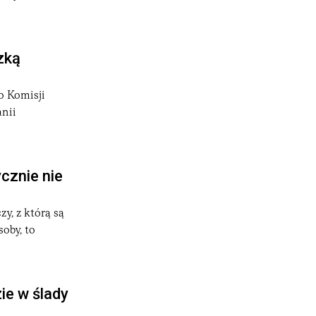
zką
do Komisji
nii
cznie nie
y, z którą są
oby, to
ie w ślady