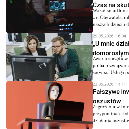
Czas na sku
Wokół smartfona k
z mObywatela, ro
naszych dzieci i dz
29.05.2026, 16:04
„U mnie dzia
domorosłym 
Awaria sprzętu w
próba rozwiązani
serwisu. Usługa po
22.05.2026, 11:11
Fałszywe inw
oszustów
Zagrożenia w int
przypominać. Je
działania oszustów