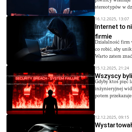
piwnicy włamuje s
stereotypów w dzis
16.12.2025, 13:07
Internet to 
firmie
Działalność firm 
co robić, aby uni
Warto zatem znać 
15.12.2025, 21:24
Wszyscy byli
Gdyby ktoś pięć 
inżynieryjnej widz
potem przekazuje 2
12.12.2025, 09:15
Wystartował