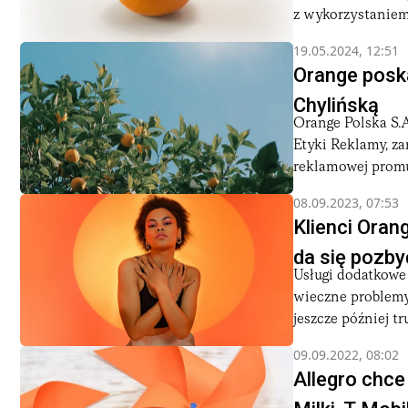
z wykorzystaniem 
19.05.2024, 12:51
Orange poska
Chylińską
Orange Polska S.A.
Etyki Reklamy, z
reklamowej promuj
08.09.2023, 07:53
Klienci Oran
da się pozby
Usługi dodatkowe 
wieczne problemy.
jeszcze później tru
09.09.2022, 08:02
Allegro chce