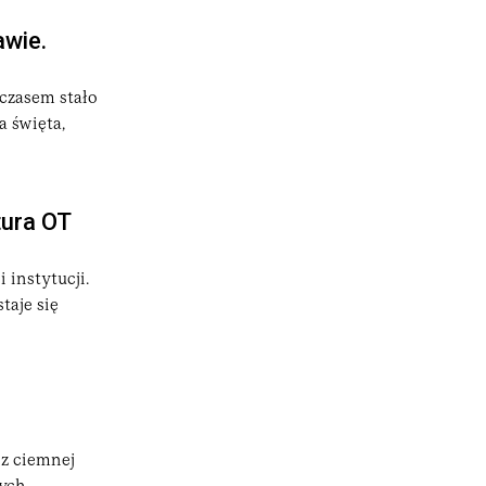
awie.
 czasem stało
a święta,
tura OT
 instytucji.
taje się
 z ciemnej