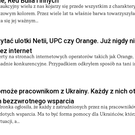
le, Red Bulla i innych
aukcyjny wielu z nas kojarzy się przede wszystkim z charakte
wym kolorem. Przez wiele lat ta właśnie barwa towarzyszyła
a się jej ważnym...
tać ulotki Netii, UPC czy Orange. Już nigdy ni
ez internet
ferty na stronach internetowych operatorów takich jak Orange,
esadnie konkurencyjne. Przypadkiem odkryłem sposób na tani i
omoże pracownikom z Ukrainy. Każdy z nich o
h bezzwrotnego wsparcia
ronka ogłosiła, że każdy z zatrudnionych przez nią pracownik
łotych wsparcia. Ma to być forma pomocy dla Ukraińców, którz
uacji, a...