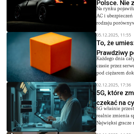
Polsce. Nie 
Na rynku pojawił
AC i ubezpieczeń 
rodzaju porównywa
05.12.2025, 11:55
To, że umies
Prawdziwy po
Każdego dnia cał
czasie przez serw
pod ciężarem dok
02.12.2025, 17:36
5G, które zm
czekać na c
5G właśnie przest
realnie zmienia sp
Najwięksi gracze r