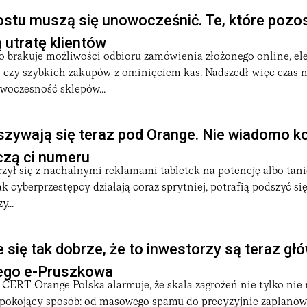
ostu muszą się unowocześnić. Te, które pozo
ą utratę klientów
o brakuje możliwości odbioru zamówienia złożonego online, el
 czy szybkich zakupów z ominięciem kas. Nadszedł więc czas 
woczesność sklepów...
zywają się teraz pod Orange. Nie wiadomo k
czą ci numeru
zył się z nachalnymi reklamami tabletek na potencję albo tan
ak cyberprzestępcy działają coraz sprytniej, potrafią podszyć si
...
 się tak dobrze, że to inwestorzy są teraz gł
ego e-Pruszkowa
CERT Orange Polska alarmuje, że skala zagrożeń nie tylko nie m
epokojący sposób: od masowego spamu do precyzyjnie zaplano