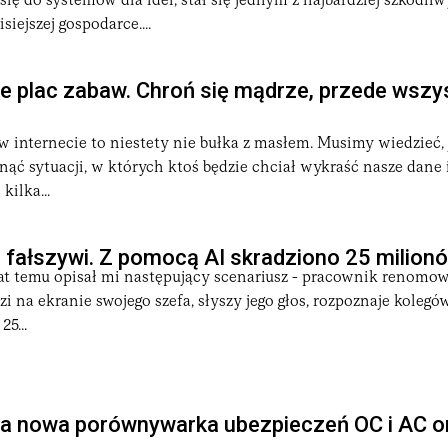
ię do systemów dla idei, stał się jednym z najbardziej szkodli
iejszej gospodarce....
nie plac zabaw. Chroń się mądrze, przede wsz
w internecie to niestety nie bułka z masłem. Musimy wiedzieć, j
knąć sytuacji, w których ktoś będzie chciał wykraść nasze dane 
kilka...
 fałszywi. Z pomocą AI skradziono 25 milion
lat temu opisał mi następujący scenariusz - pracownik renomo
i na ekranie swojego szefa, słyszy jego głos, rozpoznaje kolegów
5...
a nowa porównywarka ubezpieczeń OC i AC on