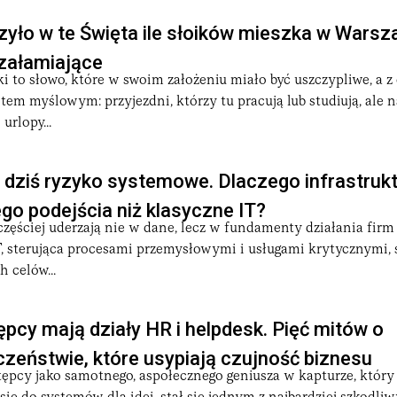
zyło w te Święta ile słoików mieszka w Warsz
szałamiające
i to słowo, które w swoim założeniu miało być uszczypliwe, a z
ótem myślowym: przyjezdni, którzy tu pracują lub studiują, ale n
urlopy...
 dziś ryzyko systemowe. Dlaczego infrastruk
o podejścia niż klasyczne IT?
częściej uderzają nie w dane, lecz w fundamenty działania firm i
, sterująca procesami przemysłowymi i usługami krytycznymi, s
 celów...
pcy mają działy HR i helpdesk. Pięć mitów o
zeństwie, które usypiają czujność biznesu
ępcy jako samotnego, aspołecznego geniusza w kapturze, który