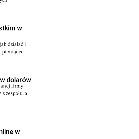
wych
ystkim w
ak działać i
i pieniądze.
ów dolarów
wanej firmy
 z zespołu, a
line w