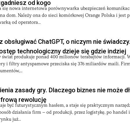
zgadniesz od kogo
a się nowa internetowa porównywarka ubezpieczeń komunikac
na dom. Należy ona do sieci komórkowej Orange Polska i jest p
rką od operatora...
z obsługiwać ChatGPT, o niczym nie świadczy
stęp technologiczny dzieje się gdzie indziej
y świat produkuje ponad 400 milionów terabajtów informacji
ery i filtry antyspamowe przeciska się 376 miliardów maili. Fir
umentów,...
ienia zasady gry. Dlaczego biznes nie może dł
yfrową rewolucję
aje być futurystycznym hasłem, a staje się praktycznym narzęd
osób działania firm – od produkcji, przez logistykę, po handel i
ynku już...