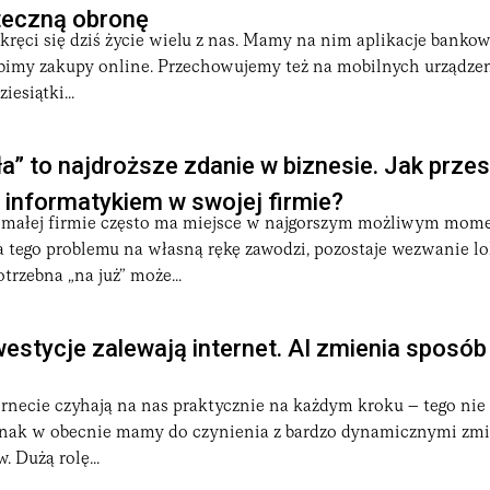
teczną obronę
ręci się dziś życie wielu z nas. Mamy na nim aplikacje banko
bimy zakupy online. Przechowujemy też na mobilnych urządzen
iesiątki...
ła” to najdroższe zdanie w biznesie. Jak prze
informatykiem w swojej firmie?
 małej firmie często ma miejsce w najgorszym możliwym mom
a tego problemu na własną rękę zawodzi, pozostaje wezwanie l
trzebna „na już” może...
estycje zalewają internet. AI zmienia sposób 
ernecie czyhają na nas praktycznie na każdym kroku – tego nie
dnak w obecnie mamy do czynienia z bardzo dynamicznymi zm
. Dużą rolę...