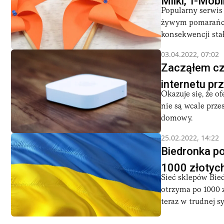
Milki, T-Mobi
Popularny serwis 
żywym pomarańczo
konsekwencji stał
03.04.2022, 07:02
Zacząłem czy
internetu prz
Okazuje się, że o
nie są wcale prz
domowy.
25.02.2022, 14:22
Biedronka p
1000 złotyc
Sieć sklepów Bied
otrzyma po 1000 z
teraz w trudnej syt