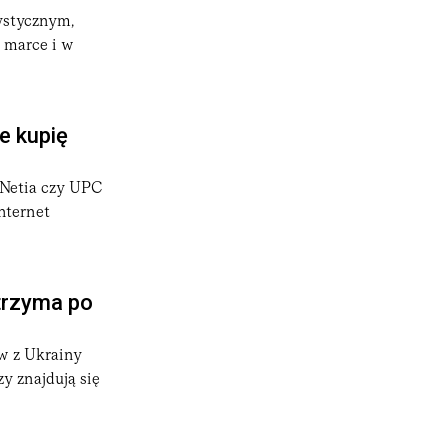
rystycznym,
 marce i w
e kupię
 Netia czy UPC
nternet
trzyma po
ów z Ukrainy
y znajdują się