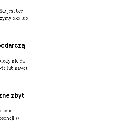
ko jest być
użymy oko lub
spodarczą
iedy nie da
wie lub nawet
zne zbyt
u snu
bsencji w