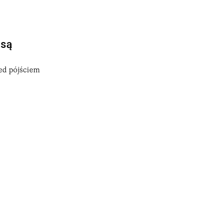
 są
zed pójściem