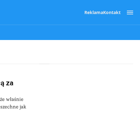
Reklama
Kontakt
cą za
 że właśnie
wszechne jak
.