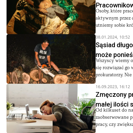
Pracownikow
Osoby, które prac
aktywnym przez ca
utniemy sobie krót
08.01.2024, 10:52
Sąsiad długo
może ponieś
Wszyscy wiemy o 
się rozwiązać go 
prokuratorzy. Nie i
16.09.2023, 16:12
Zmęczony pr
małej ilości
Od kilkuset do n
zaobserwowane pr
pracy, czy zwięks