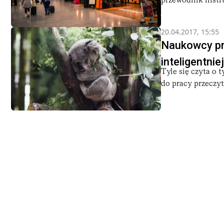
przewodnik instru
20.04.2017, 15:55
Naukowcy pr
inteligentnie
Tyle się czyta o 
do pracy przeczyt