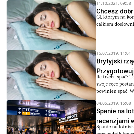
11.10.2021, 09:58
Chcesz dobr
Ci, którym na kon
całkiem dosłownie
16.07.2019, 11:01
Brytyjski rz
Przygotowuj
Ile trzeba spać?
swoje ręce postan
powinien spać. Wsz
04.05.2019, 15:08
Spanie na lo
recenzjami 
Spanie na lotnisk