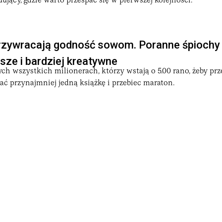
ujący, gdzie warto przespać się w pierwszej kolejności.
zywracają godność sowom. Poranne śpiochy
jsze i bardziej kreatywne
tych wszystkich milionerach, którzy wstają o 5.00 rano, żeby pr
ać przynajmniej jedną książkę i przebiec maraton.