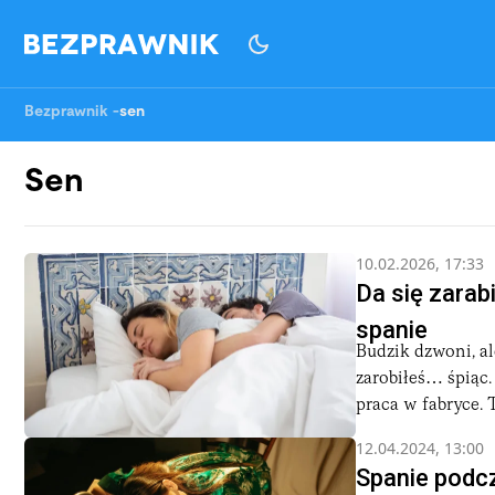
Bezprawnik
-
sen
Sen
10.02.2026, 17:33
Da się zarab
spanie
Budzik dzwoni, ale
zarobiłeś… śpiąc. 
praca w fabryce. T
12.04.2024, 13:00
Spanie podc