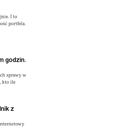
nie. I to
ość portfela.
m godzin.
pach sprawy w
 kto ile
nik z
 internetowy