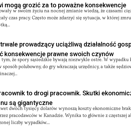
i mogą grozić za to poważne konsekwencje
owały w swoim życiu na nocnej zmianie wiedzą, że czasami cięż
ły czas pracy. Często może zdarzyć się sytuacja, w której zmr
ką...
trwale prowadzący uciążliwą działalność go
ć konsekwencje prawne swoich czynów
tym, że spory sąsiedzkie bywają niezwykle ostre. W wypadku k
w sposób polubowny, do gry wkraczają urzędnicy, a także sędzio
naczej...
acownik to drogi pracownik. Skutki ekonomic
 snu są gigantyczne
awet dwóch tysięcy dolarów wynoszą koszty ekonomiczne brak
zez pracodawców w Kanadzie. Wynika to głównie z częstszej a
zonej liczby wypadków....