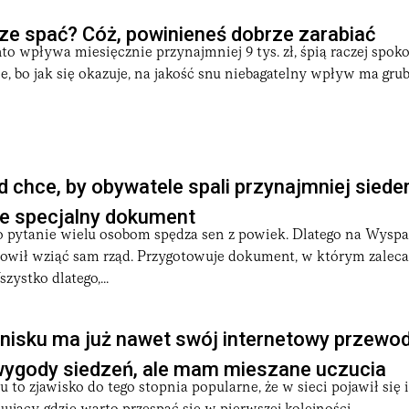
ze spać? Cóż, powinieneś dobrze zarabiać
to wpływa miesięcznie przynajmniej 9 tys. zł, śpią raczej spokoj
, bo jak się okazuje, na jakość snu niebagatelny wpływ ma grub
ąd chce, by obywatele spali przynajmniej siede
e specjalny dokument
 To pytanie wielu osobom spędza sen z powiek. Dlatego na Wys
owił wziąć sam rząd. Przygotowuje dokument, w którym zaleca,
ystko dlatego,...
tnisku ma już nawet swój internetowy przewod
wygody siedzeń, ale mam mieszane uczucia
u to zjawisko do tego stopnia popularne, że w sieci pojawił się