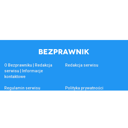
O Bezprawniku | Redakcja
Redakcja serwisu
serwisu | Informacje
kontaktowe
Regulamin serwisu
Polityka prywatności
Reklama na Bezprawniku
Firma
KSeF
Biznes
Tematy na czasie