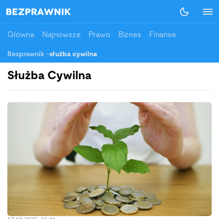
Główna
Najnowsze
Prawo
Biznes
Finanse
Bezprawnik
-
służba cywilna
Służba Cywilna