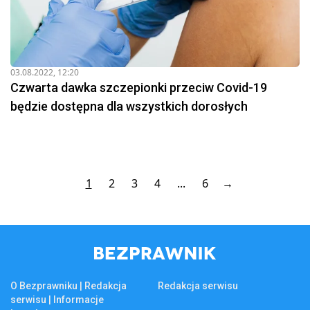
03.08.2022, 12:20
Czwarta dawka szczepionki przeciw Covid-19
będzie dostępna dla wszystkich dorosłych
1
2
3
4
...
6
→
O Bezprawniku | Redakcja
Redakcja serwisu
serwisu | Informacje