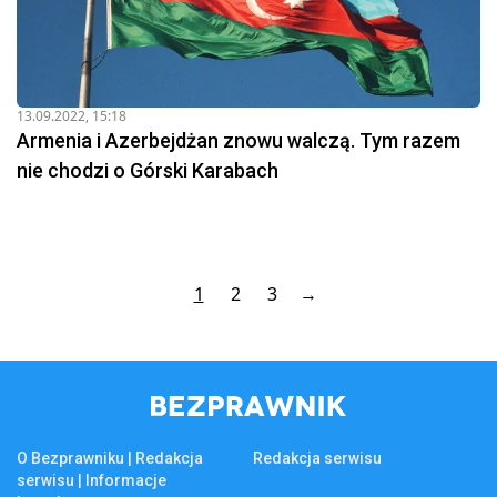
13.09.2022, 15:18
Armenia i Azerbejdżan znowu walczą. Tym razem
nie chodzi o Górski Karabach
1
2
3
→
O Bezprawniku | Redakcja
Redakcja serwisu
serwisu | Informacje