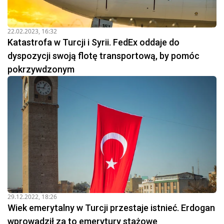
22.02.2023, 16:32
Katastrofa w Turcji i Syrii. FedEx oddaje do
dyspozycji swoją flotę transportową, by pomóc
pokrzywdzonym
29.12.2022, 18:26
Wiek emerytalny w Turcji przestaje istnieć. Erdogan
wprowadził za to emerytury stażowe