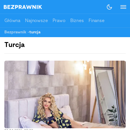
Główna
Najnowsze
Prawo
Biznes
Finanse
Bezprawnik
-
turcja
Turcja