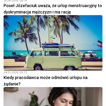
28.06.2026, 08:16
Poseł Józefaciuk uważa, że urlop menstruacyjny to
dyskryminacja mężczyzn i ma rację
24.01.2026, 05:15
Kiedy pracodawca może odmówić urlopu na
żądanie?