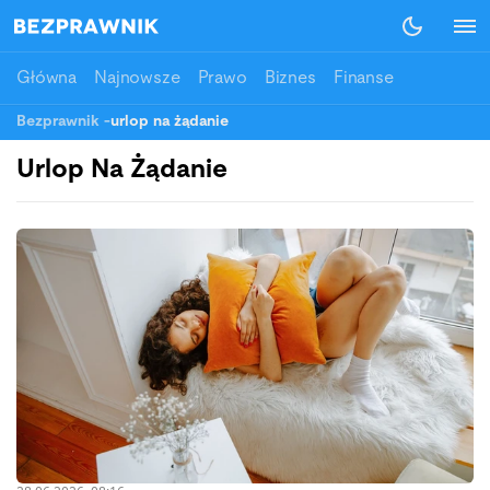
Główna
Najnowsze
Prawo
Biznes
Finanse
Bezprawnik
-
urlop na żądanie
Urlop Na Żądanie