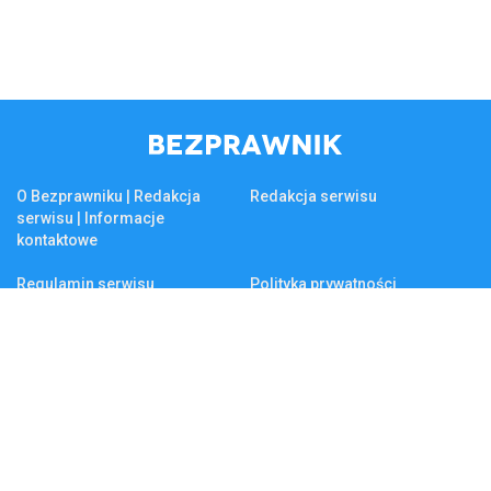
O Bezprawniku | Redakcja
Redakcja serwisu
serwisu | Informacje
kontaktowe
Regulamin serwisu
Polityka prywatności
Reklama na Bezprawniku
Firma
KSeF
Biznes
Tematy na czasie
Firma
Złoto
Podatek katastralny
Kluczowe tematy