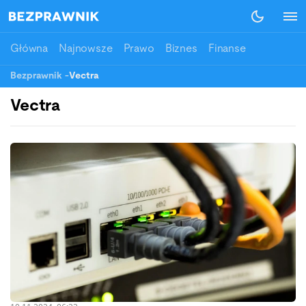
Główna
Najnowsze
Prawo
Biznes
Finanse
Bezprawnik
-
Vectra
Vectra