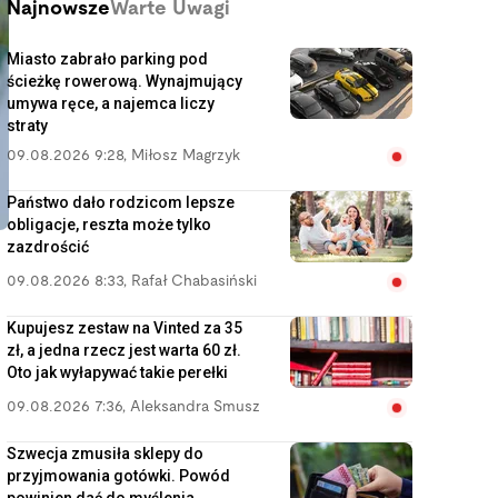
Najnowsze
Warte Uwagi
Miasto zabrało parking pod
ścieżkę rowerową. Wynajmujący
umywa ręce, a najemca liczy
straty
09.08.2026 9:28
,
Miłosz Magrzyk
Państwo dało rodzicom lepsze
obligacje, reszta może tylko
zazdrościć
09.08.2026 8:33
,
Rafał Chabasiński
Kupujesz zestaw na Vinted za 35
zł, a jedna rzecz jest warta 60 zł.
Oto jak wyłapywać takie perełki
09.08.2026 7:36
,
Aleksandra Smusz
Szwecja zmusiła sklepy do
przyjmowania gotówki. Powód