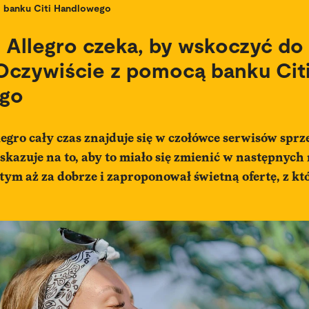
banku Citi Handlowego
o Allegro czeka, by wskoczyć d
 Oczywiście z pomocą banku Cit
go
llegro cały czas znajduje się w czołówce serwisów sp
wskazuje na to, aby to miało się zmienić w następnych 
ym aż za dobrze i zaproponował świetną ofertę, z któr