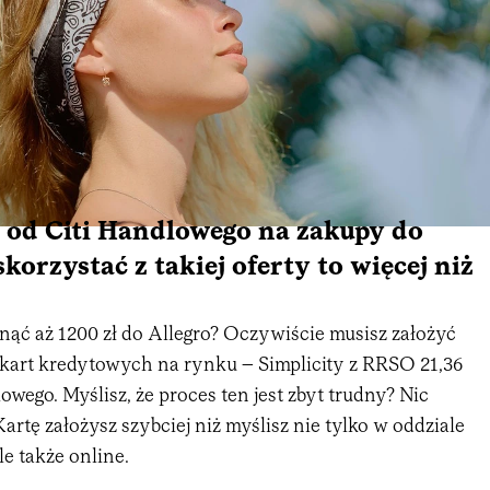
 od Citi Handlowego na zakupy do
skorzystać z takiej oferty to więcej niż
nąć aż 1200 zł do Allegro? Oczywiście musisz założyć
 kart kredytowych na rynku – Simplicity z RRSO 21,36
lowego. Myślisz, że proces ten jest zbyt trudny? Nic
Kartę założysz szybciej niż myślisz nie tylko w oddziale
le także online.