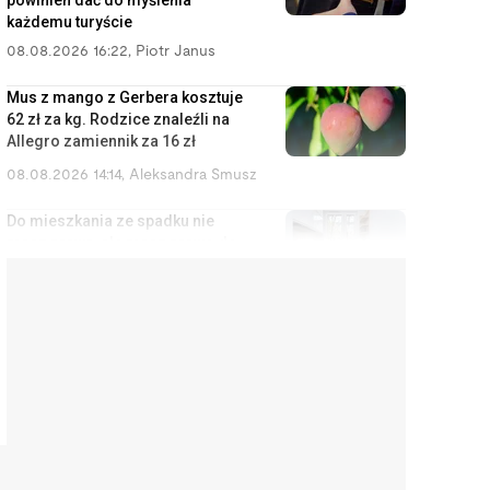
powinien dać do myślenia
każdemu turyście
08.08.2026 16:22
,
Piotr Janus
Mus z mango z Gerbera kosztuje
62 zł za kg. Rodzice znaleźli na
Allegro zamiennik za 16 zł
08.08.2026 14:14
,
Aleksandra Smusz
Do mieszkania ze spadku nie
masz prawa, ale masz prawo do
zysków z wynajmu
08.08.2026 13:11
,
Miłosz Magrzyk
Nowy prezydent Krakowa
odziedziczy bombę. Długi,
strefa czystego transportu i
metro za 20 lat
08.08.2026 12:13
,
Mariusz Lewandowski
Kupił okulary za 2000 zł, żeby