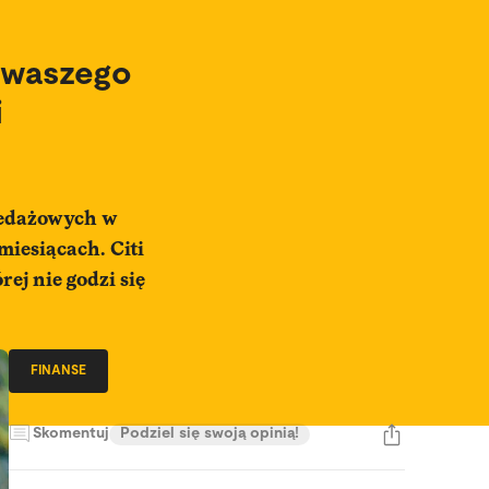
o waszego
i
rzedażowych w
miesiącach. Citi
ej nie godzi się
FINANSE
Skomentuj
Podziel się swoją opinią!