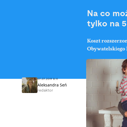
Na co moż
tylko na 
Koszt rozszerz
Obywatelskiego 
07.07.2019 8:11
Aleksandra Seń
redaktor