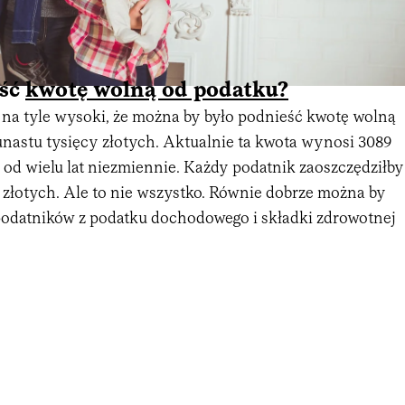
eść
kwotę wolną od podatku?
t na tyle wysoki, że można by było podnieść kwotę wolną
nastu tysięcy złotych. Aktualnie ta kwota wynosi 3089
e od wielu lat niezmiennie. Każdy podatnik zaoszczędziłby
y złotych. Ale to nie wszystko. Równie dobrze można by
podatników z podatku dochodowego i składki zdrowotnej