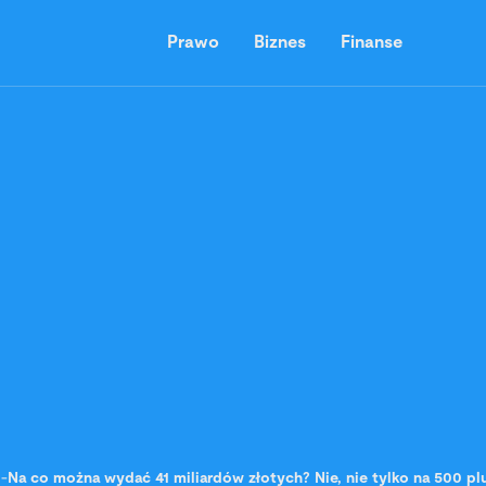
Prawo
Biznes
Finanse
-
Na co można wydać 41 miliardów złotych? Nie, nie tylko na 500 pl