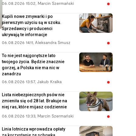
06.08.2026 15:02
,
Marcin Szermański
Kupili nowe zmywarki i po
pierwszym użyciu są w szoku.
Sprzedawcy i producenci
ukrywają te informacje
06.08.2026 14:11
,
Aleksandra Smusz
To nie jest najgorętsze lato
twojego życia. Będzie znacznie
gorzej, a Polska nie ma nic w
zanadrzu
06.08.2026 13:57
,
Jakub Kralka
Lista niebezpiecznych psów nie
zmieniła się od 28 lat. Brakuje na
niej ras, które mijasz codziennie
06.08.2026 13:33
,
Marcin Szermański
Linia lotnicza wprowadza opłaty
za korzystanie ze schowka