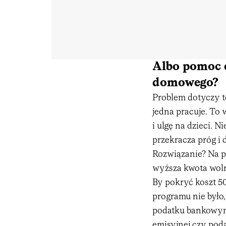
Albo pomoc d
domowego?
Problem dotyczy te
jedna pracuje. To
i ulgę na dzieci. N
przekracza próg i
Rozwiązanie? Na p
wyższa kwota woln
By pokryć koszt 5
programu nie było
podatku bankowym,
emisyjnej czy po