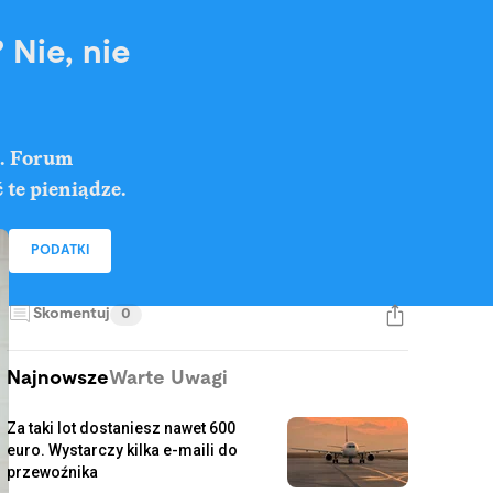
 Nie, nie
h. Forum
 te pieniądze.
PODATKI
Skomentuj
0
Najnowsze
Warte Uwagi
Za taki lot dostaniesz nawet 600
euro. Wystarczy kilka e-maili do
przewoźnika