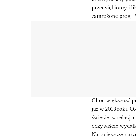
przedsiębiorcy
i l
zamrożone progi P
Choć większość pr
już w 2018 roku O
świecie: w relacji
oczywiście wydatk
Na co jeszcze nar