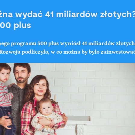
na wydać 41 miliardów złotych?
500 plus
onego programu
500 plus
wyniósł 41 miliardów złotyc
Rozwoju podliczyło, w co można by było zainwestować