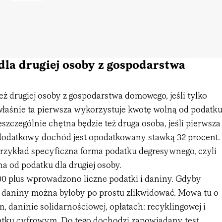
la drugiej osoby z gospodarstwa
ż drugiej osoby z gospodarstwa domowego, jeśli tylko
 właśnie ta pierwsza wykorzystuje kwotę wolną od podatk
ieszczególnie chętna będzie też druga osoba, jeśli pierwsza
 dodatkowy dochód jest opodatkowany stawką 32 procent.
rzykład specyficzna forma podatku degresywnego, czyli
a od podatku dla drugiej osoby.
00 plus wprowadzono liczne podatki i daniny. Gdyby
, daniny można byłoby po prostu zlikwidować. Mowa tu o
 daninie solidarnościowej, opłatach: recyklingowej i
datku cyfrowym. Do tego dochodzi zapowiadany
test