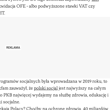
ikwidacja OFE - albo podwyższone stawki VAT czy
IT.
REKLAMA
ogramów socjalnych była wprowadzana w 2019 roku, to
xfam zauważył, że
polski socjal
jest najwyższy na całym
 do PKB najwięcej wydajemy na służbę zdrowia, edukację i
i socjalne.
zekają Polacy? Choćby na ochronę zdrowia. 40 miliardów