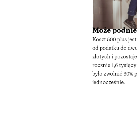
Może podni
Koszt 500 plus jes
od podatku do dwu
złotych i pozostaj
rocznie 1,6 tysięc
było zwolnić 30% 
jednocześnie.