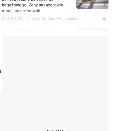
bagażowego. Żeby pasażerowie
mniej się stresowali
06.08.2026 12:40
,
Edyta Wara-Wąsowska
Działkę ROD można stracić
łatwiej, niż się wydaje. Zarząd
może wypowiedzieć umowę w
kilku sytuacjach
06.08.2026 12:04
,
Edyta Wara-Wąsowska
„Zbieram na pierścionek”. Tak
m
uliczni muzycy zarabiają na
tanim wzruszeniu i
emocjonalnym szantażu
06.08.2026 11:02
,
Aleksandra Smusz
Nie działa ci klimatyzacja na
wakacjach lub widok z hotelu się
nie zgadza? Tyle możesz
odzyskać