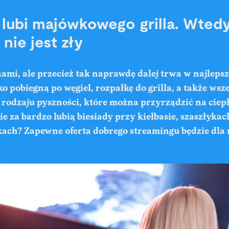
 lubi majówkowego grilla. Wted
nie jest zły
ami, ale przecież tak naprawdę dalej trwa w najlepsz
o pobiegną po węgiel, rozpałkę do grilla, a także wsz
 rodzaju pyszności, które można przyrządzić na ciepł
ie za bardzo lubią biesiady przy kiełbasie, szaszłykac
ach? Zapewne oferta dobrego streamingu będzie dla