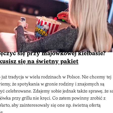
ęczyć się przy majówkowej kiełbasie?
usisz się na świetny pakiet
 już tradycja w wielu rodzinach w Polsce. Nie chcemy tej
wiemy, że spotykania w gronie rodziny i znajomych są
yć celebrowane. Zdajemy sobie jednak także sprawę, że s
ówka przy grillu nie kręci. Co zatem powinny zrobić z
rto, aby zainteresowały się one np. świetną ofertą
e.