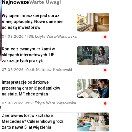
Najnowsze
Warte Uwagi
Wynajem mieszkań jest coraz
mniej opłacalny. Nowe dane nie
ucieszą inwestorów
07.08.2026 11:38
,
Edyta Wara-Wąsowska
Koniec z cwanymi trikami w
sklepach internetowych. UE
zakazuje tych praktyk
07.08.2026 10:48
,
Mateusz Krakowski
Interpretacje podatkowe
przestaną chronić podatników
na stałe. MF chce zmian
07.08.2026 9:59
,
Edyta Wara-Wąsowska
ą
Zamówiłeś tort w kształcie
Mercedesa? Cukiernikowi grozi
za to nawet 5 lat więzienia