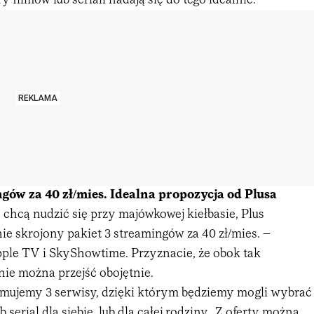
 filmów lub seriali nadają się do tego idealnie.
REKLAMA
gów za 40 zł/mies. Idealna propozycja od Plusa
e chcą nudzić się przy majówkowej kiełbasie, Plus
ie skrojony pakiet 3 streamingów za 40 zł/mies. –
le TV i SkyShowtime. Przyznacie, że obok tak
 nie można przejść obojętnie.
zymujemy 3 serwisy, dzięki którym będziemy mogli wybrać
 serial dla siebie, lub dla całej rodziny. Z oferty można