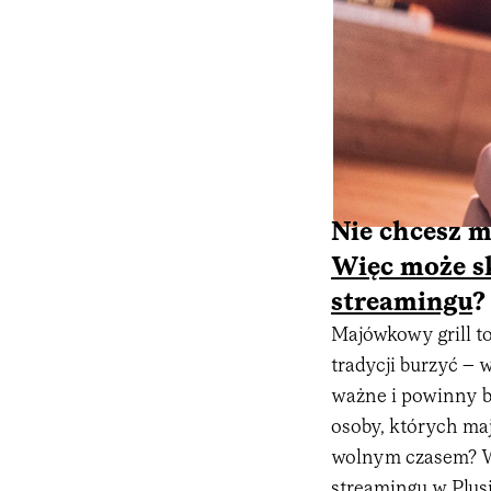
Nie chcesz m
Więc może sk
streamingu
?
Majówkowy grill to
tradycji burzyć – 
ważne i powinny b
osoby, których maj
wolnym czasem? Wa
streamingu w Plusi