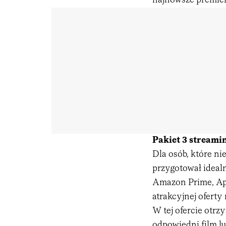
najnowsze premiery
Pakiet 3 streamin
Dla osób, które ni
przygotował idealn
Amazon Prime, App
atrakcyjnej oferty
W tej ofercie otr
odpowiedni film lub