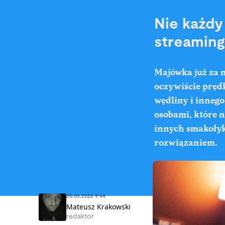
Nie każdy
streaming 
Majówka już za n
oczywiście prędk
wędliny i innego
osobami, które n
innych smakołyk
rozwiązaniem.
20.05.2026 9:44
Mateusz Krakowski
redaktor