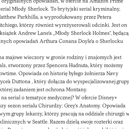
 oryginalnych opowiadań, w ofercie na Amazon Prime
rial Młody Sherlock. To brytyjski serial kryminalny,
atthew Parkhilla, a wyprodukowany przez Petera
tchiego, którzy również wyreżyserowali odcinki. Jest on
 książek Andrew Lane'a „Młody Sherlock Holmes”, będącą
lnych opowiadań Arthura Conana Doyle'a o Sherlocku
na majowe wieczory w gronie rodziny i znajomych jest
hals, stworzony przez Spencera Hudnuta, który możemy
owtime. Opowiada on historię byłego żołnierza Navy
yce’a Duttona , który dołącza do wyspecjalizowanej grup
tórej zadaniem jest ochrona Montany.
na serial o tematyce medycznej? W ofercie Disney+
szy sezon serialu Chirurdzy: Grey's Anatomy. Opowiada
ym grupy lekarzy, którzy pracują na oddziale chirurgii 
 klinicznych w Seattle. Razem dzielą swoje rozterki oraz