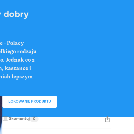
y dobry
e - Polacy
elkiego rodzaju
o. Jednak co z
h, kaszance i
 nich lepszym
LOKOWANIE PRODUKTU
Skomentuj
0