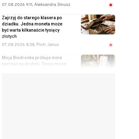
07.08.2026 9:11
,
Aleksandra Smusz
Zajrzyj do starego klasera po
dziadku. Jedna moneta może
być warta kilkanaście tysięcy
złotych
07.08.2026 8:38
,
Piotr Janus
Moja Biedronka próbuje mnie
nacinać na drobne. Twoja może
robić to samo
07.08.2026 7:39
,
Mariusz Lewandowski
Poprosił brata o pilnowanie
mieszkania. Wystawił je na OLX
za 1000 zł, a lokator miał spać w
kuchni
07.08.2026 7:04
,
Aleksandra Smusz
Twoje dziecko pójdzie 1