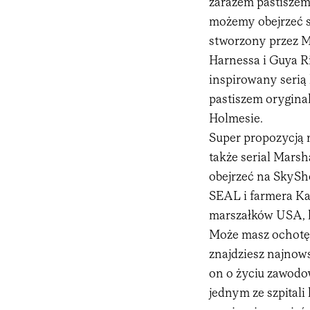
zarazem pastiszem
możemy obejrzeć se
stworzony przez M
Harnessa i Guya Ri
inspirowany serią
pastiszem orygina
Holmesie.
Super propozycją 
także serial Mars
obejrzeć na SkySh
SEAL i farmera Ka
marszałków USA, k
Może masz ochotę 
znajdziesz najnow
on o życiu zawodow
jednym ze szpitali