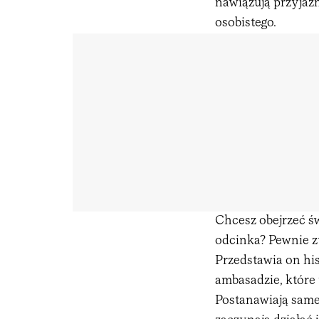
nawiązują przyjaźn
osobistego.
Chcesz obejrzeć św
odcinka? Pewnie z
Przedstawia on hi
ambasadzie, które
Postanawiają same