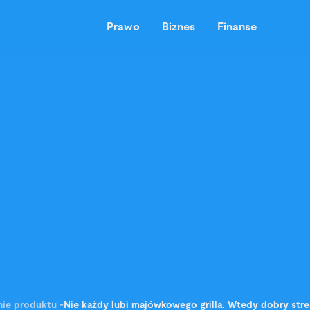
Prawo
Biznes
Finanse
ie produktu
-
Nie każdy lubi majówkowego grilla. Wtedy dobry strea