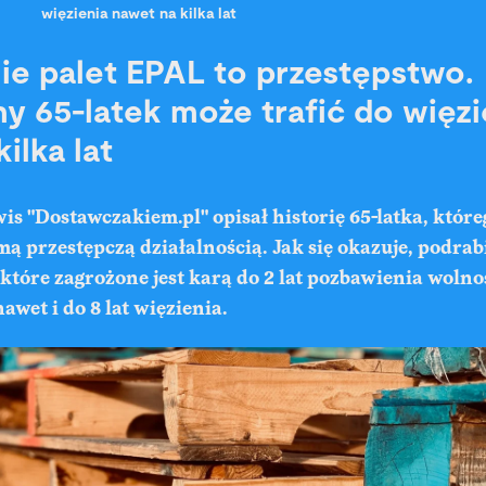
więzienia nawet na kilka lat
ie palet EPAL to przestępstwo.
y 65-latek może trafić do więzi
ilka lat
s "Dostawczakiem.pl" opisał historię 65-latka, któ
ą przestępczą działalnością. Jak się okazuje, podra
 które zagrożone jest karą do 2 lat pozbawienia woln
awet i do 8 lat więzienia.