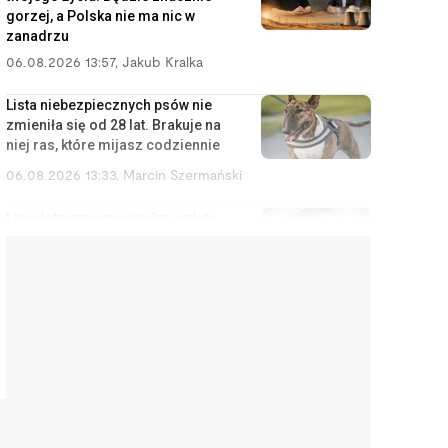
gorzej, a Polska nie ma nic w
zanadrzu
06.08.2026 13:57
,
Jakub Kralka
Lista niebezpiecznych psów nie
zmieniła się od 28 lat. Brakuje na
niej ras, które mijasz codziennie
06.08.2026 13:33
,
Marcin Szermański
Linia lotnicza wprowadza opłaty
za korzystanie ze schowka
bagażowego. Żeby pasażerowie
mniej się stresowali
06.08.2026 12:40
,
Edyta Wara-Wąsowska
Działkę ROD można stracić
łatwiej, niż się wydaje. Zarząd
może wypowiedzieć umowę w
kilku sytuacjach
06.08.2026 12:04
,
Edyta Wara-Wąsowska