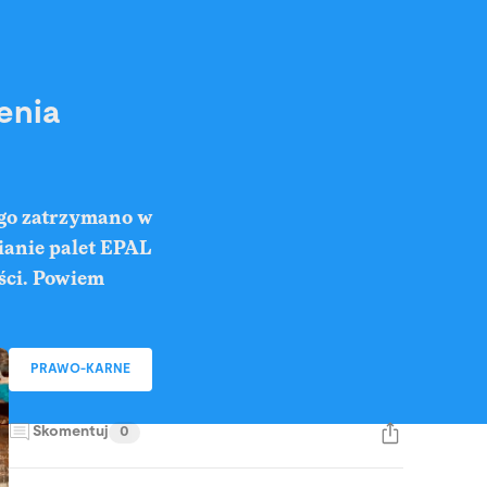
enia
rego zatrzymano w
bianie palet EPAL
ości. Powiem
PRAWO-KARNE
Skomentuj
0