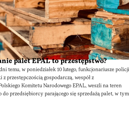
nie palet EPAL to przestępstwo?
i temu, w poniedziałek 10 lutego, funkcjonariusze policj
i z przestępczością gospodarczą, wespół z
Polskiego Komitetu Narodowego EPAL, weszli na teren
 do przedsiębiorcy parającego się sprzedażą palet, w tym