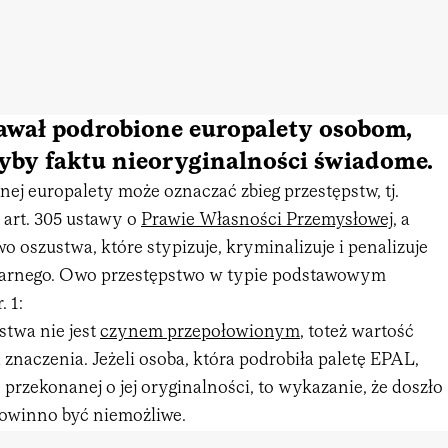
dawał podrobione europalety osobom,
łyby faktu nieoryginalności świadome.
ej europalety może oznaczać zbieg przestępstw, tj.
art. 305 ustawy o
Prawie Własności Przemysłowej
, a
wo oszustwa, które stypizuje, kryminalizuje i penalizuje
karnego. Owo przestępstwo w typie podstawowym
 1:
stwa nie jest
czynem przepołowionym
, toteż wartość
znaczenia. Jeżeli osoba, która podrobiła paletę EPAL,
e przekonanej o jej oryginalności, to wykazanie, że doszło
powinno być niemożliwe.