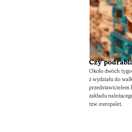
Czy podrabia
Około dwóch tygodn
z wydziału do walk
przedstawicielem 
zakładu należącego
tzw. europalet.