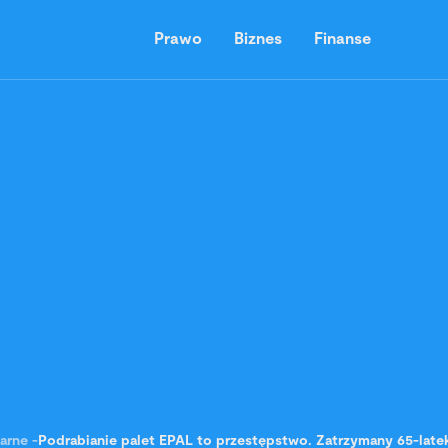
Prawo
Biznes
Finanse
arne
-
Podrabianie palet EPAL to przestępstwo. Zatrzymany 65-late