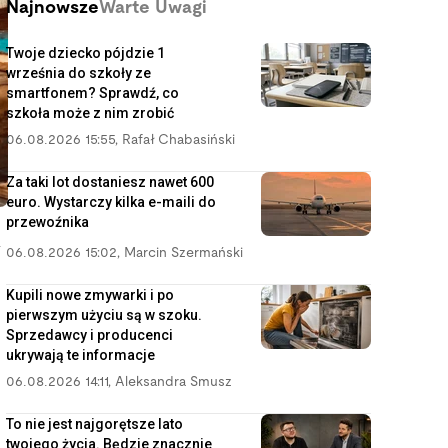
Najnowsze
Warte Uwagi
Twoje dziecko pójdzie 1
września do szkoły ze
smartfonem? Sprawdź, co
szkoła może z nim zrobić
06.08.2026 15:55
,
Rafał Chabasiński
Za taki lot dostaniesz nawet 600
euro. Wystarczy kilka e-maili do
przewoźnika
i
06.08.2026 15:02
,
Marcin Szermański
Kupili nowe zmywarki i po
pierwszym użyciu są w szoku.
Sprzedawcy i producenci
ukrywają te informacje
06.08.2026 14:11
,
Aleksandra Smusz
To nie jest najgorętsze lato
twojego życia. Będzie znacznie