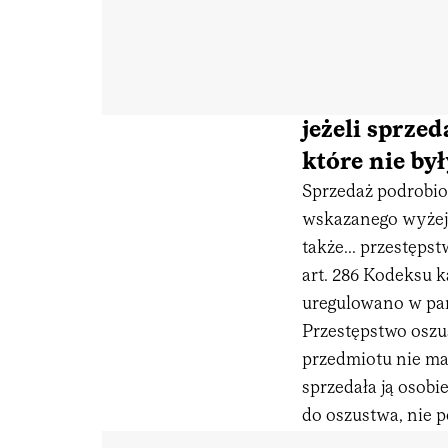
jeżeli sprze
które nie by
Sprzedaż podrobion
wskazanego wyżej 
także... przestępst
art. 286 Kodeksu 
uregulowano w par.
Przestępstwo oszu
przedmiotu nie ma 
sprzedała ją osobi
do oszustwa, nie 