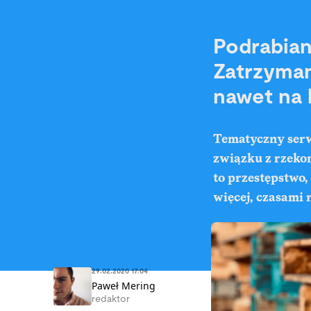
Podrabian
Zatrzyman
nawet na k
Tematyczny serwi
związku z rzekom
to przestępstwo,
więcej, czasami n
29.02.2020 17:04
Paweł Mering
redaktor