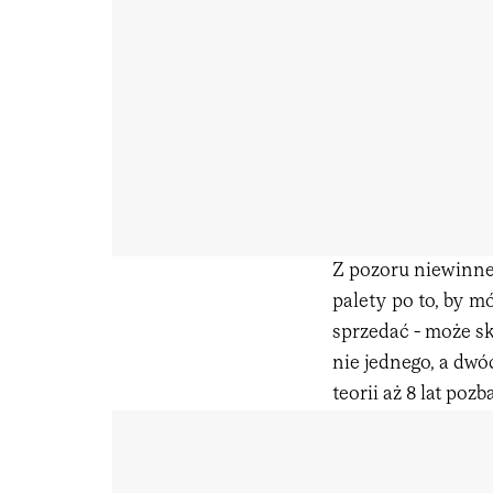
Z pozoru niewinne
palety po to, by m
sprzedać - może s
nie jednego, a dw
teorii aż 8 lat poz