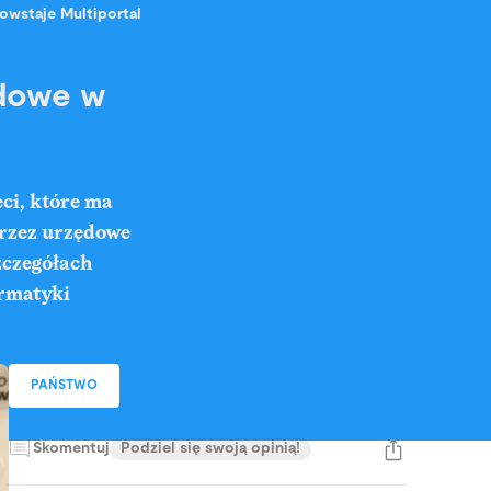
owstaje Multiportal
ędowe w
ci, które ma
przez urzędowe
zczegółach
rmatyki
PAŃSTWO
Skomentuj
Podziel się swoją opinią!