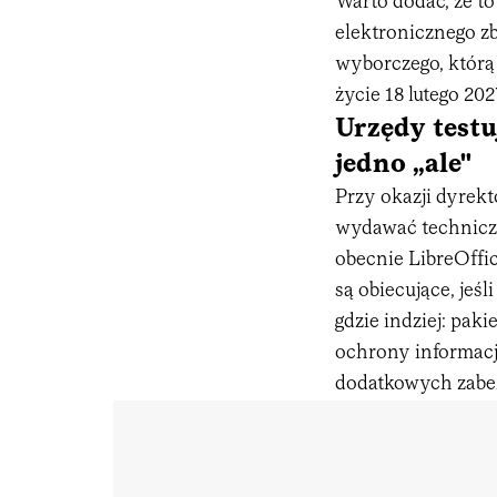
Warto dodać, że t
elektronicznego z
wyborczego, którą
życie 18 lutego 2027
Urzędy test
jedno „ale"
Przy okazji dyrekt
wydawać techniczn
obecnie LibreOffi
są obiecujące, jeś
gdzie indziej: pa
ochrony informacj
dodatkowych zabe