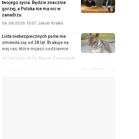
twojego życia. Będzie znacznie
gorzej, a Polska nie ma nic w
zanadrzu
06.08.2026 13:57
,
Jakub Kralka
Lista niebezpiecznych psów nie
zmieniła się od 28 lat. Brakuje na
niej ras, które mijasz codziennie
06.08.2026 13:33
,
Marcin Szermański
Linia lotnicza wprowadza opłaty
za korzystanie ze schowka
bagażowego. Żeby pasażerowie
mniej się stresowali
06.08.2026 12:40
,
Edyta Wara-Wąsowska
Działkę ROD można stracić
łatwiej, niż się wydaje. Zarząd
może wypowiedzieć umowę w
kilku sytuacjach
06.08.2026 12:04
,
Edyta Wara-Wąsowska