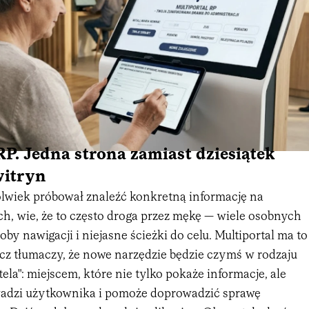
RP. Jedna strona zamiast dziesiątek
witryn
olwiek próbował znaleźć konkretną informację na
h, wie, że to często droga przez mękę — wiele osobnych
oby nawigacji i niejasne ścieżki do celu. Multiportal ma to
cz tłumaczy, że nowe narzędzie będzie czymś w rodzaju
tela": miejscem, które nie tylko pokaże informacje, ale
wadzi użytkownika i pomoże doprowadzić sprawę