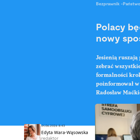
Bezprawnik
-
Państw
Polacy bę
nowy spos
Jesienią ruszają
zebrać wszystki
formalności krok
poinformował w 
Radosław Maćki
01.06.2026 8:43
Edyta Wara-Wąsowska
redaktor