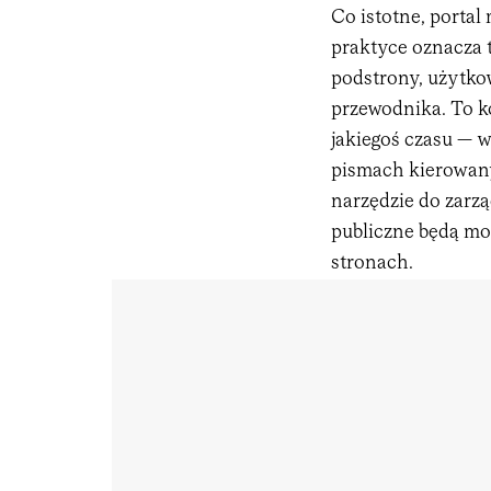
Co istotne, portal
praktyce oznacza t
podstrony, użytkow
przewodnika. To ko
jakiegoś czasu — w
pismach kierowan
narzędzie do zarzą
publiczne będą mog
stronach.