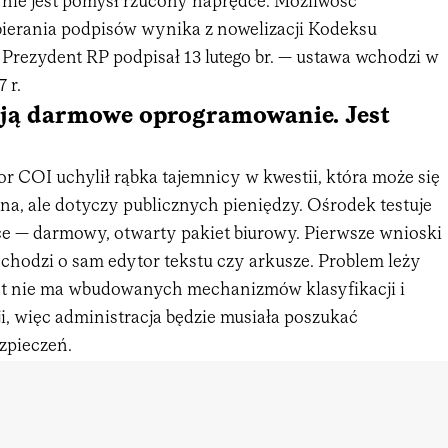
o nie jest pomysł rzucony naprędce. Możliwość
bierania podpisów wynika z nowelizacji Kodeksu
 Prezydent RP podpisał 13 lutego br. — ustawa wchodzi w
 r.
ują darmowe oprogramowanie. Jest
or COI uchylił rąbka tajemnicy w kwestii, która może się
a, ale dotyczy publicznych pieniędzy. Ośrodek testuje
ce — darmowy, otwarty pakiet biurowy. Pierwsze wnioski
li chodzi o sam edytor tekstu czy arkusze. Problem leży
kiet nie ma wbudowanych mechanizmów klasyfikacji i
i, więc administracja będzie musiała poszukać
zpieczeń.