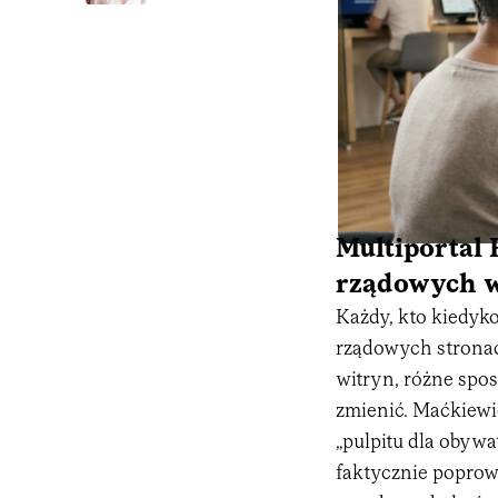
Multiportal 
rządowych 
Każdy, kto kiedyk
rządowych stronac
witryn, różne spos
zmienić. Maćkiewi
„pulpitu dla obywa
faktycznie popro