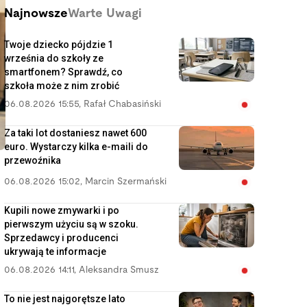
Najnowsze
Warte Uwagi
Twoje dziecko pójdzie 1
września do szkoły ze
smartfonem? Sprawdź, co
szkoła może z nim zrobić
06.08.2026 15:55
,
Rafał Chabasiński
Za taki lot dostaniesz nawet 600
euro. Wystarczy kilka e-maili do
przewoźnika
06.08.2026 15:02
,
Marcin Szermański
Kupili nowe zmywarki i po
pierwszym użyciu są w szoku.
Sprzedawcy i producenci
ukrywają te informacje
06.08.2026 14:11
,
Aleksandra Smusz
To nie jest najgorętsze lato