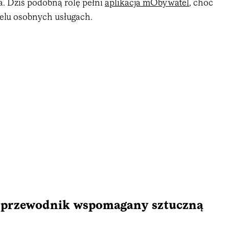
. Dziś podobną rolę pełni
aplikacja mObywatel
, choć
ielu osobnych usługach.
y przewodnik wspomagany sztuczną