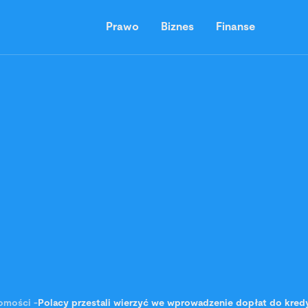
Prawo
Biznes
Finanse
omości
-
Polacy przestali wierzyć we wprowadzenie dopłat do kredy