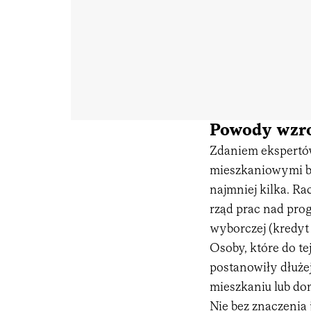
Powody wzro
Zdaniem ekspertó
mieszkaniowymi bę
najmniej kilka. Ra
rząd prac nad pr
wyborczej (kredyt 
Osoby, które do te
postanowiły dłuże
mieszkaniu lub d
Nie bez znaczenia 