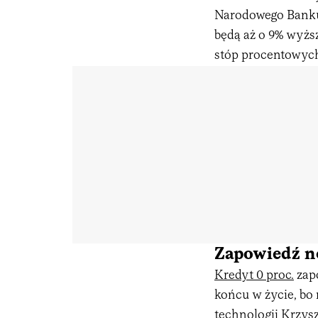
Narodowego Banku
będą aż o 9% wyżs
stóp procentowyc
Zapowiedź n
Kredyt 0 proc.
zap
końcu w życie, bo 
technologii Krzys