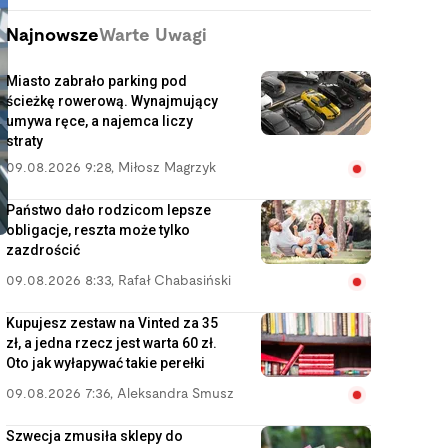
Najnowsze
Warte Uwagi
Miasto zabrało parking pod
ścieżkę rowerową. Wynajmujący
umywa ręce, a najemca liczy
straty
09.08.2026 9:28
,
Miłosz Magrzyk
Państwo dało rodzicom lepsze
obligacje, reszta może tylko
zazdrościć
09.08.2026 8:33
,
Rafał Chabasiński
Kupujesz zestaw na Vinted za 35
zł, a jedna rzecz jest warta 60 zł.
Oto jak wyłapywać takie perełki
09.08.2026 7:36
,
Aleksandra Smusz
Szwecja zmusiła sklepy do