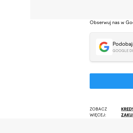
Obserwuj nas w Go
Podobają
GOOGLE D
ZOBACZ
KRED
WIĘCEJ:
ZAKU