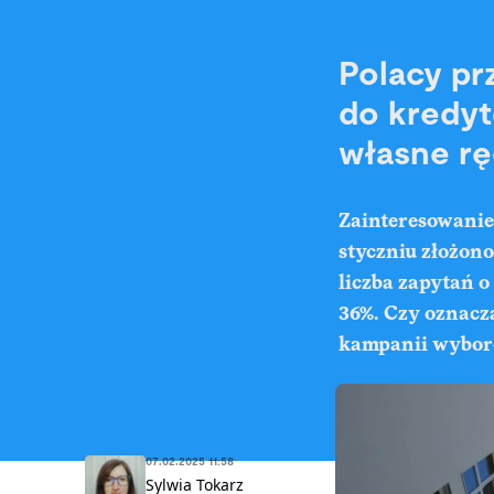
Polacy pr
do kredyt
własne r
Zainteresowanie
styczniu złożono
liczba zapytań 
36%. Czy oznacz
kampanii wybor
07.02.2025 11:58
Sylwia Tokarz