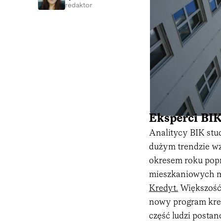
redaktor
Eksperci BIK
Analitycy BIK stud
dużym trendzie w
okresem roku pop
mieszkaniowych m
Kredyt.
Większość 
nowy program kred
część ludzi postan