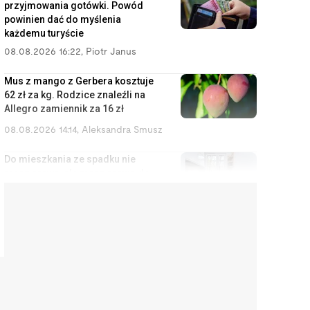
przyjmowania gotówki. Powód
powinien dać do myślenia
każdemu turyście
08.08.2026 16:22
,
Piotr Janus
Mus z mango z Gerbera kosztuje
62 zł za kg. Rodzice znaleźli na
Allegro zamiennik za 16 zł
08.08.2026 14:14
,
Aleksandra Smusz
Do mieszkania ze spadku nie
masz prawa, ale masz prawo do
zysków z wynajmu
08.08.2026 13:11
,
Miłosz Magrzyk
Nowy prezydent Krakowa
odziedziczy bombę. Długi,
strefa czystego transportu i
metro za 20 lat
08.08.2026 12:13
,
Mariusz Lewandowski