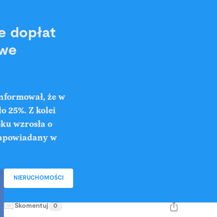
e dopłat
 we
nformował, że w
o 25%. Z kolei
oku wzrosła o
 zapowiadany w
NIERUCHOMOŚCI
Skomentuj
0