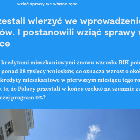
wziąć sprawy we własne ręce
zestali wierzyć we wprowadzeni
ów. I postanowili wziąć sprawy
ęce
 kredytami mieszkaniowymi znowu wzrosło. BIK poi
 ponad 28 tysięcy wniosków, co oznacza wzrost o okoł
o kredyty mieszkaniowe w pierwszym miesiącu tego r
a to, że Polacy przestali w końcu czekać na szumnie
czej program 0%?