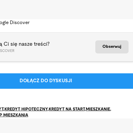
ogle Discover
 Ci się nasze treści?
Obserwuj
ISCOVER
DOŁĄCZ DO DYSKUSJI
YT
,
KREDYT HIPOTECZNY
,
KREDYT NA START
,
MIESZKANIE
,
P MIESZKANIA