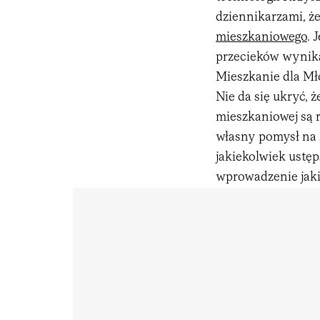
dziennikarzami, ż
mieszkaniowego
. 
przecieków wynika
Mieszkanie dla Mł
Nie da się ukryć, 
mieszkaniowej są r
własny pomysł na m
jakiekolwiek ustę
wprowadzenie jak