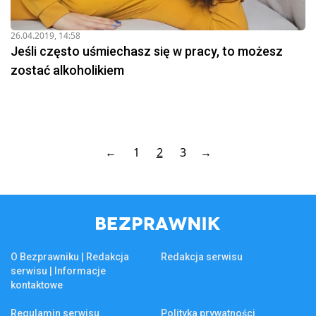
26.04.2019, 14:58
Jeśli często uśmiechasz się w pracy, to możesz
zostać alkoholikiem
←
1
2
3
→
O Bezprawniku | Redakcja
Redakcja serwisu
serwisu | Informacje
kontaktowe
Regulamin serwisu
Polityka prywatności