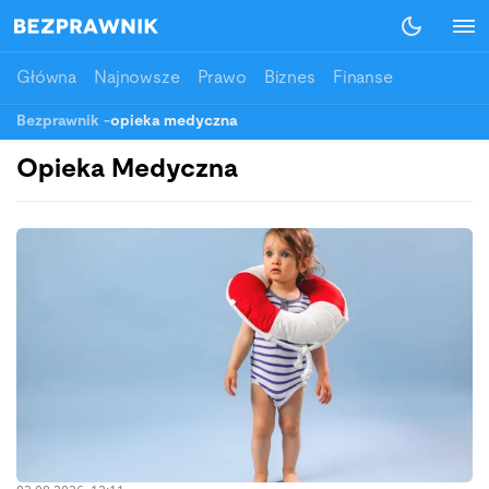
Główna
Najnowsze
Prawo
Biznes
Finanse
Bezprawnik
-
opieka medyczna
Opieka Medyczna