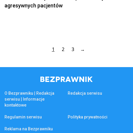
agresywnych pacjentów
1
2
3
→
O Bezprawniku | Redakcja
Redakcja serwisu
serwisu | Informacje
kontaktowe
Regulamin serwisu
Polityka prywatności
Reklama na Bezprawniku