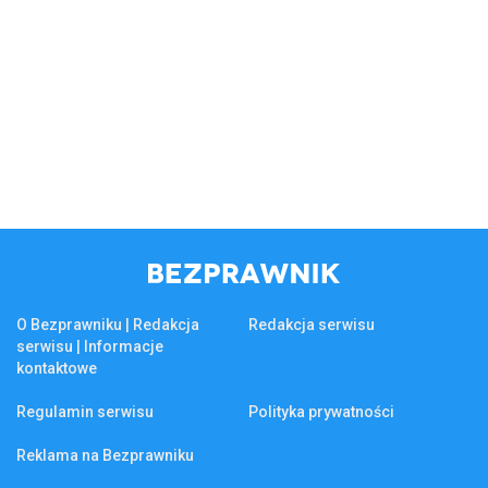
O Bezprawniku | Redakcja
Redakcja serwisu
serwisu | Informacje
kontaktowe
Regulamin serwisu
Polityka prywatności
Reklama na Bezprawniku