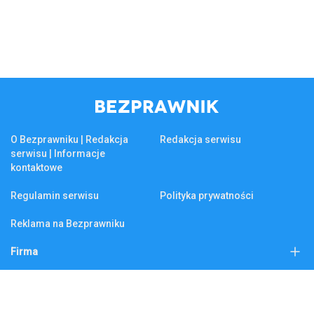
O Bezprawniku | Redakcja
Redakcja serwisu
serwisu | Informacje
kontaktowe
Regulamin serwisu
Polityka prywatności
Reklama na Bezprawniku
Firma
KSeF
Biznes
Tematy na czasie
Firma