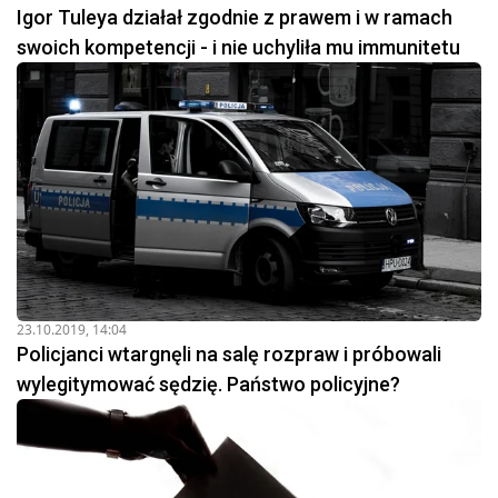
Igor Tuleya działał zgodnie z prawem i w ramach
swoich kompetencji - i nie uchyliła mu immunitetu
23.10.2019, 14:04
Policjanci wtargnęli na salę rozpraw i próbowali
wylegitymować sędzię. Państwo policyjne?