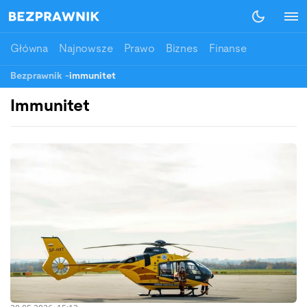
Główna
Najnowsze
Prawo
Biznes
Finanse
Bezprawnik
-
immunitet
Immunitet