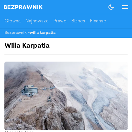
Główna
Najnowsze
Prawo
Biznes
Finanse
Bezprawnik
-
willa karpatia
Willa Karpatia