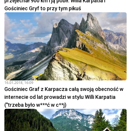
przejechał 900 km i ją pobił. Willa Karpatia i
Gościniec Gryf to przy tym pikuś
16.01.2018, 16:09
Gościniec Graf z Karpacza całą swoją obecność w
internecie od lat prowadzi w stylu Willi Karpatia
("trzeba było w***ć w c**j)