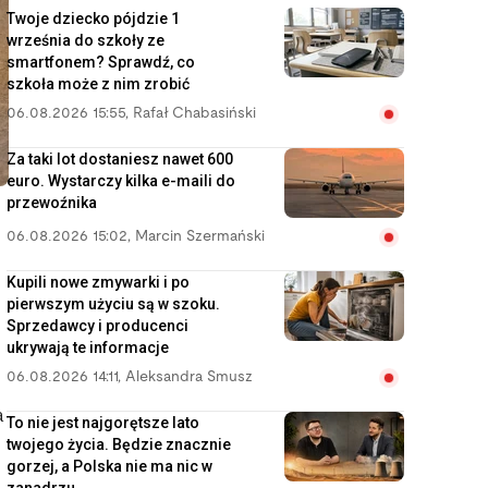
Twoje dziecko pójdzie 1
września do szkoły ze
smartfonem? Sprawdź, co
szkoła może z nim zrobić
06.08.2026 15:55
,
Rafał Chabasiński
Za taki lot dostaniesz nawet 600
euro. Wystarczy kilka e-maili do
przewoźnika
06.08.2026 15:02
,
Marcin Szermański
Kupili nowe zmywarki i po
pierwszym użyciu są w szoku.
Sprzedawcy i producenci
ukrywają te informacje
06.08.2026 14:11
,
Aleksandra Smusz
a
To nie jest najgorętsze lato
twojego życia. Będzie znacznie
gorzej, a Polska nie ma nic w