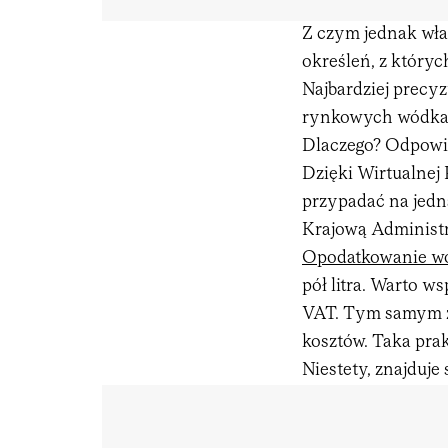
Z czym jednak wła
określeń, z któryc
Najbardziej prec
rynkowych wódka po
Dlaczego? Odpowied
Dzięki Wirtualnej 
przypadać na jedną
Krajową Administr
Opodatkowanie w
pół litra. Warto ws
VAT. Tym samym za
kosztów. Taka pra
Niestety, znajduje