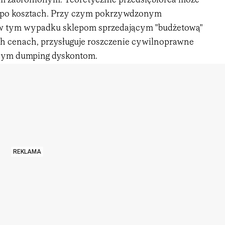
m zabronionym. Teoretycznie przedsiębiorca może
 po kosztach. Przy czym pokrzywdzonym
 w tym wypadku sklepom sprzedającym "budżetową"
 cenach, przysługuje roszczenie cywilnoprawne
ącym dumping dyskontom.
REKLAMA