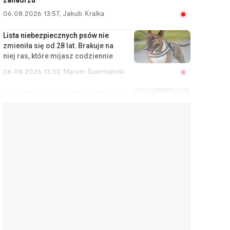
zanadrzu
06.08.2026 13:57
,
Jakub Kralka
Lista niebezpiecznych psów nie
zmieniła się od 28 lat. Brakuje na
niej ras, które mijasz codziennie
06.08.2026 13:33
,
Marcin Szermański
Linia lotnicza wprowadza opłaty
za korzystanie ze schowka
bagażowego. Żeby pasażerowie
mniej się stresowali
06.08.2026 12:40
,
Edyta Wara-Wąsowska
Działkę ROD można stracić
łatwiej, niż się wydaje. Zarząd
może wypowiedzieć umowę w
kilku sytuacjach
06.08.2026 12:04
,
Edyta Wara-Wąsowska
„Zbieram na pierścionek”. Tak