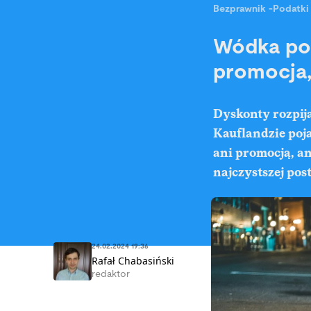
Bezprawnik
-
Podatki
Wódka po 
promocja,
Dyskonty rozpij
Kauflandzie poja
ani promocją, an
najczystszej po
24.02.2024 19:36
Rafał Chabasiński
redaktor