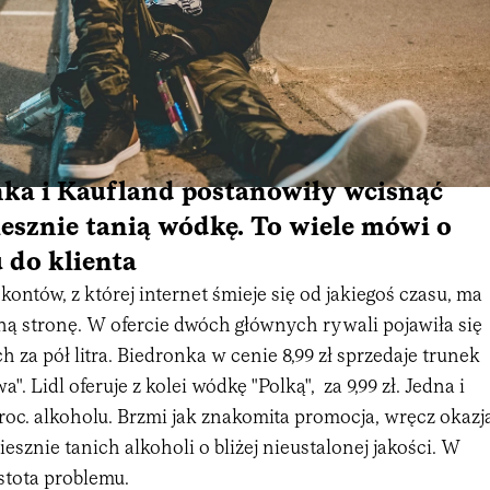
nka i Kaufland postanowiły wcisnąć
sznie tanią wódkę. To wiele mówi o
u do klienta
ntów, z której internet śmieje się od jakiegoś czasu, ma
ną stronę. W ofercie dwóch głównych rywali pojawiła się
h za pół litra. Biedronka w cenie 8,99 zł sprzedaje trunek
. Lidl oferuje z kolei wódkę "Polką", za 9,99 zł. Jedna i
roc. alkoholu. Brzmi jak znakomita promocja, wręcz okazj
esznie tanich alkoholi o bliżej nieustalonej jakości. W
stota problemu.