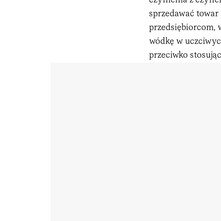
czynienia z czyne
sprzedawać towar
przedsiębiorcom,
wódkę w uczciwych
przeciwko stosuj