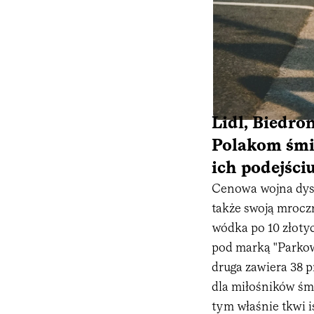
Lidl, Biedro
Polakom śmie
ich podejści
Cenowa wojna dysko
także swoją mrocz
wódka po 10 złotyc
pod marką "Parkowa"
druga zawiera 38 p
dla miłośników śmi
tym właśnie tkwi i