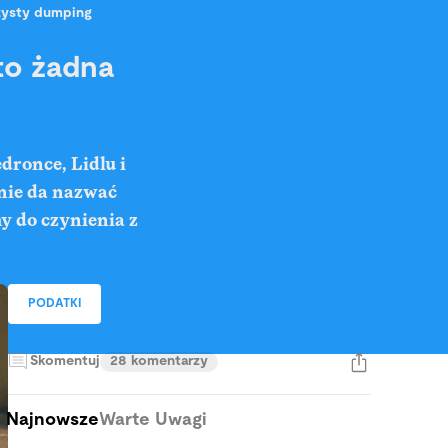
czysty dumping
to żadna
dronce, Lidlu i
ż nie da nazwać
y do czynienia z
PODATKI
Skomentuj
28 komentarzy
Najnowsze
Warte Uwagi