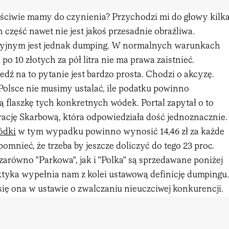
ściwie mamy do czynienia? Przychodzi mi do głowy kilk
h część nawet nie jest jakoś przesadnie obraźliwa.
yzyjnym jest jednak dumping. W normalnych warunkach
 10 złotych za pół litra nie ma prawa zaistnieć.
ź na to pytanie jest bardzo prosta. Chodzi o akcyzę.
Polsce nie musimy ustalać, ile podatku powinno
 flaszkę tych konkretnych wódek. Portal zapytał o to
ację Skarbową, która odpowiedziała dość jednoznacznie.
ódki
w tym wypadku powinno wynosić 14,46 zł za każde
pomnieć, że trzeba by jeszcze doliczyć do tego 23 proc.
równo "Parkowa", jak i "Polka" są sprzedawane poniżej
ktyka wypełnia nam z kolei ustawową definicję dumpingu.
 się ona w ustawie o zwalczaniu nieuczciwej konkurencji.