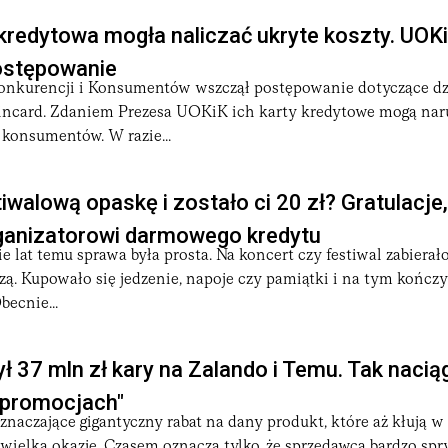
kredytowa mogła naliczać ukryte koszty. UOK
ostępowanie
nkurencji i Konsumentów wszczął postępowanie dotyczące dz
incard. Zdaniem Prezesa UOKiK ich karty kredytowe mogą nar
 konsumentów. W razie...
tiwalową opaskę i zostało ci 20 zł? Gratulacje
organizatorowi darmowego kredytu
ie lat temu sprawa była prosta. Na koncert czy festiwal zabierał
czą. Kupowało się jedzenie, napoje czy pamiątki i na tym kończy
becnie...
ł 37 mln zł kary na Zalando i Temu. Tak naciąg
„promocjach"
naczające gigantyczny rabat na dany produkt, które aż kłują w 
wielką okazję. Czasem oznacza tylko, że sprzedawca bardzo spr