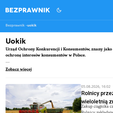
Bezprawnik
-
uokik
Uokik
Urząd Ochrony Konkurencji i Konsumentów, znany jako U
ochronę interesów konsumentów w Polsce.
Znajduje się na pierwszej linii obrony przed praktykami n
Zobacz więcej
sprawiedliwego i transparentnego rynku.
Rola UOKiK
Działalność urzędu koncentruje się na zapewnieniu, że prze
05.08.2026, 16:02
dumpingowe ceny, monopolistyczne praktyki czy dezinform
Rolnicy prze
przedsiębiorstwa naruszające prawo konkurencji.
wieloletnią
Zakup ciągnika cz
Jednak ochrona konkurencji to tylko jedno z zadań UOKiK.
Rolnicy zakładają