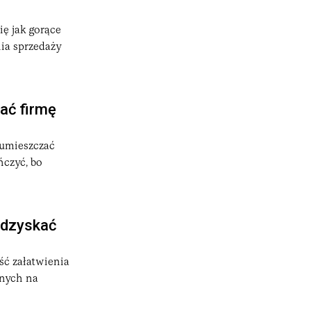
ię jak gorące
nia sprzedaży
ać firmę
 umieszczać
ńczyć, bo
odzyskać
ść załatwienia
onych na