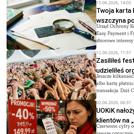
15.06.2026, 14:05
Twoja karta 
wszczyna p
Urząd Ochrony Ko
Easy Payment i F
zbiorowe interesy
12.06.2026, 11:57
Zasiliłeś fes
udzieliłeś 
Jeszcze kilkanaśc
albo kartę płatni
transakcja. Dziś O
02.06.2026, 06:37
UOKiK nałoży
klientów na 
Czerwone cyfry oz
zawsze oznaczają 