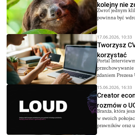
kolejny nie 
Zwrot jednym kli
powinna być wdro
17.06.2026, 10:33
Tworzysz CV 
korzystać
Portal Interviewm
przechowywanie C
zdaniem Prezesa U
15.06.2026, 16:33
Creator econ
rozmów o U
Branża, która jes
w swoich pokojach
prawników oraz ur