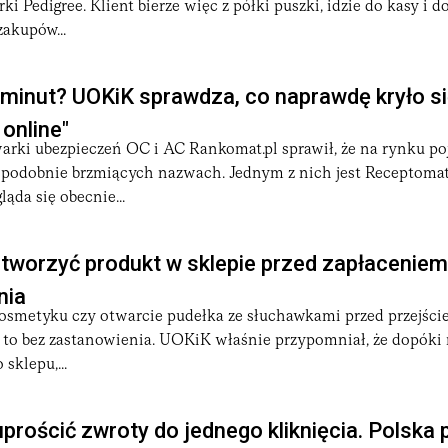
i Pedigree. Klient bierze więc z półki puszki, idzie do kasy i d
zakupów...
minut? UOKiK sprawdza, co naprawdę kryło si
 online"
rki ubezpieczeń OC i AC Rankomat.pl sprawił, że na rynku poj
 podobnie brzmiących nazwach. Jednym z nich jest Receptomat.
ląda się obecnie...
tworzyć produkt w sklepie przed zapłaceniem
nia
kosmetyku czy otwarcie pudełka ze słuchawkami przed przejści
 to bez zastanowienia. UOKiK właśnie przypomniał, że dopóki n
sklepu,...
uprościć zwroty do jednego kliknięcia. Polska 