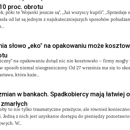
10 proc. obrotu
k, póki te Wojanki jeszcze są", „Już wszyscy kupili", „Sprzedaje s
hasła od lat są jednym z najskuteczniejszych sposobów pobudza
..
nia słowo „eko" na opakowaniu może kosztow
otu
giczny" na opakowaniu dotąd nic nie kosztowało – firmy mogły
w sposób niemal nieograniczony. Od 27 września ma się to sko
stawa, która każe...
zmian w bankach. Spadkobiercy mają łatwiej 
o zmarłych
soby to nie tylko traumatyczne przeżycie, ale również konieczno
. Jedną z nich jest uzyskanie dostępu do pieniędzy pozostawi
wych. W...