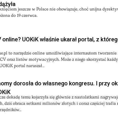
zdążyła
knięciem jeszcze w Polsce nie obowiązuje, choć unijna dyrekty
żona do 19 czerwca.
online? UOKiK właśnie ukarał portal, z które
e.pl to narzędzie online umożliwiające internautom tworzenie 
V oraz listów motywacyjnych. Może z niego skorzystać każdy 
OKiK portal naruszał...
omy dorosła do własnego kongresu. I przy ok
OKiK
zcze dekadę temu kojarzyła się głównie z nastolatkami nagrywa
, dziś obraca setkami milionów złotych i coraz częściej trafia 
zędników...