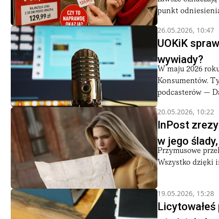
punkt odniesienia.
26.05.2026, 10:47
UOKiK sprawd
wywiady?
W maju 2026 roku
Konsumentów. Tym
podcasterów — Daw
20.05.2026, 10:22
InPost zrezy
w jego ślady
Przymusowe przek
Wszystko dzięki i
19.05.2026, 15:28
Licytowałeś 