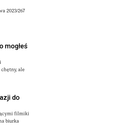
wa 2023/267
go mogłeś
i
chętny, ale
azji do
jącymi filmiki
na biurka