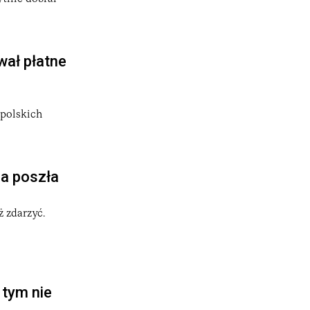
wał płatne
 polskich
ja poszła
 zdarzyć.
 tym nie