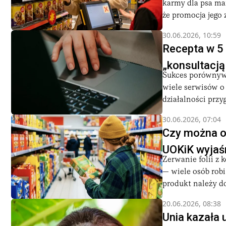
karmy dla psa mark
że promocja jego 
30.06.2026, 10:59
Recepta w 5 
„konsultacją
Sukces porównywa
wiele serwisów o
działalności przyg
30.06.2026, 07:04
Czy można o
UOKiK wyjaś
Zerwanie folii z 
— wiele osób robi
produkt należy do 
20.06.2026, 08:38
Unia kazała 