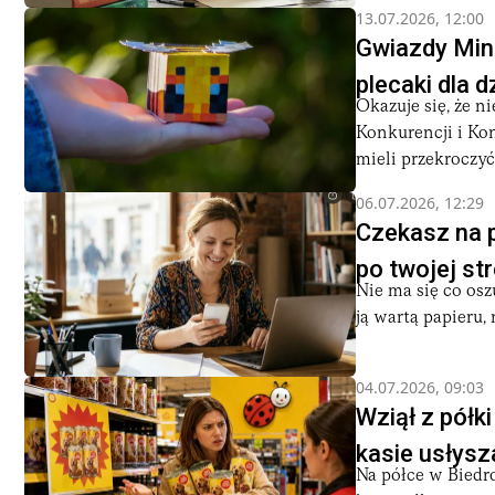
13.07.2026, 12:00
Gwiazdy Mine
plecaki dla d
Okazuje się, że n
Konkurencji i Ko
mieli przekroczyć 
06.07.2026, 12:29
Czekasz na 
po twojej st
Nie ma się co os
ją wartą papieru,
04.07.2026, 09:03
Wziął z półk
kasie usłysz
Na półce w Biedro