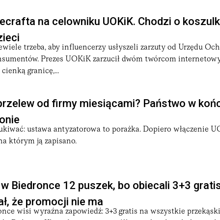
crafta na celowniku UOKiK. Chodzi o koszulki
zieci
iewiele trzeba, aby influencerzy usłyszeli zarzuty od Urzędu Oc
nsumentów. Prezes UOKiK zarzucił dwóm twórcom internetowy
cienką granicę,...
przelew od firmy miesiącami? Państwo w koń
ronie
zukiwać: ustawa antyzatorowa to porażka. Dopiero włączenie 
 na którym ją zapisano.
i w Biedronce 12 puszek, bo obiecali 3+3 gratis
ał, że promocji nie ma
nce wisi wyraźna zapowiedź: 3+3 gratis na wszystkie przekąsk