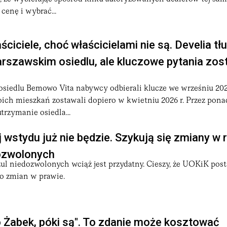
umów czy naruszenia
gwarancji
. Urząd ten służy również jako 
enę i wybrać...
.
anem administracji publicznej. W kontekście prawnym, termin 
ściciele, choć właścicielami nie są. Develia t
nizacji. W przypadku UOKiK, prezes jest odpowiedzialny za ki
arszawskim osiedlu, ale kluczowe pytania zos
w zakres jego kompetencji.
siedlu Bemowo Vita nabywcy odbierali klucze we wrześniu 2025 
go działania wpływają na zachowanie równowagi na rynku i gw
ich mieszkań zostawali dopiero w kwietniu 2026 r. Przez pona
kowa gra była prowadzona według ustalonych zasad, a prawa kon
utrzymanie osiedla...
 wstydu już nie będzie. Szykują się zmiany w 
dozwolonych
uzul niedozwolonych wciąż jest przydatny. Cieszy, że UOKiK pos
 zmian w prawie.
o Żabek, póki są". To zdanie może kosztować