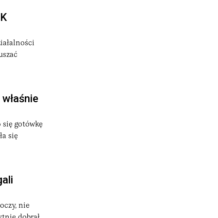
iK
iałalności
uszać
, właśnie
o się gotówkę
ła się
ali
oczy, nie
ytnie dobrał