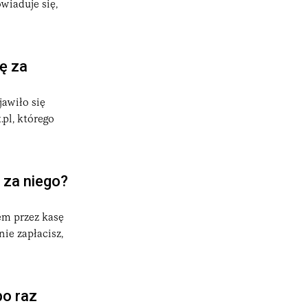
owiaduje się,
ę za
awiło się
pl, którego
 za niego?
em przez kasę
ie zapłacisz,
po raz