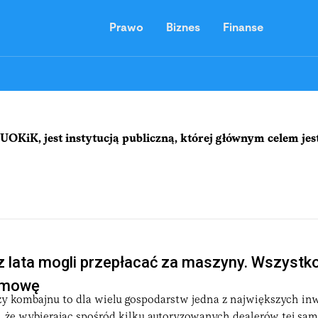
Prawo
Biznes
Finanse
OKiK, jest instytucją publiczną, której głównym celem je
aruszającymi zasady uczciwej konkurencji. Ponadto gwarantuje
dsiębiorcy nie stosują praktyk, które mogłyby zniekształcać kon
acja konsumentów. Są one surowo egzekwowane przez UOKiK. T
z lata mogli przepłacać za maszyny. Wszystk
 zmowę
y kombajnu to dla wielu gospodarstw jedna z największych inw
 Drugim, równie ważnym, jest obrona
praw konsumenta
. Urzą
, że wybierając spośród kilku autoryzowanych dealerów tej sam