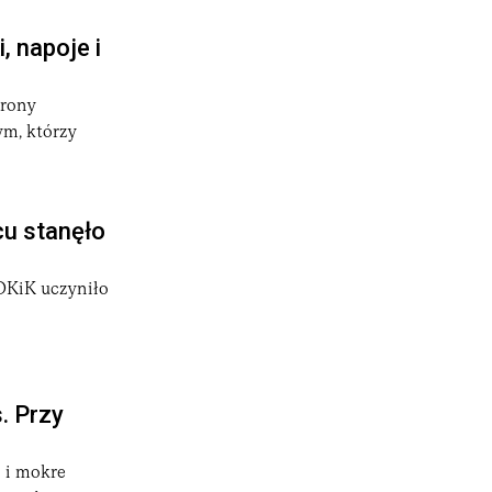
, napoje i
hrony
m, którzy
cu stanęło
UOKiK uczyniło
. Przy
i i mokre