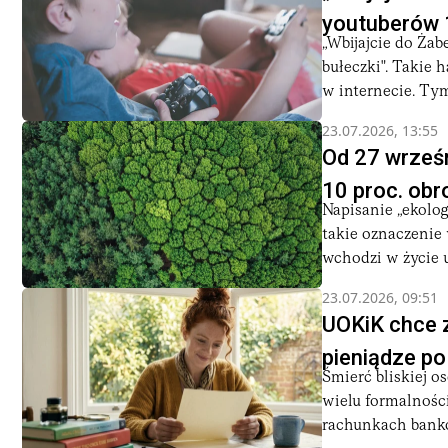
youtuberów 
„Wbijajcie do Żabe
bułeczki". Takie 
w internecie. Tym.
23.07.2026, 13:55
Od 27 wrześ
10 proc. obr
Napisanie „ekolo
takie oznaczenie 
wchodzi w życie u
23.07.2026, 09:51
UOKiK chce 
pieniądze p
Śmierć bliskiej o
wielu formalności
rachunkach banko