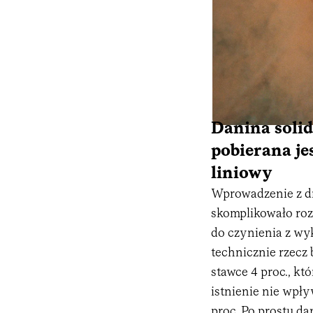
Danina soli
pobierana je
liniowy
Wprowadzenie z dn
skomplikowało roz
do czynienia z w
technicznie rzecz 
stawce 4 proc., kt
istnienie nie wp
proc. Po prostu da