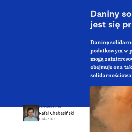
Daniny so
jest się p
Daninę solidarn
podatkowym w po
mogą zaintereso
obejmuje ona tak
solidarnościowa
25.01.2025 7:40
Rafał Chabasiński
redaktor