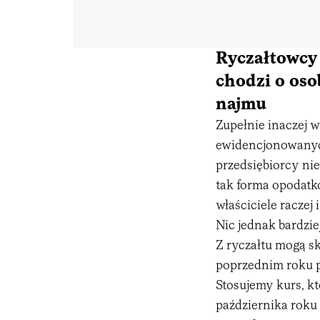
Ryczałtowcy 
chodzi o os
najmu
Zupełnie inaczej 
ewidencjonowanyc
przedsiębiorcy nie
tak forma opodat
właściciele raczej
Nic jednak bardzie
Z ryczałtu mogą s
poprzednim roku p
Stosujemy kurs, k
października roku