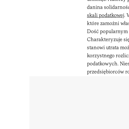
danina solidarnoś
skali podatkowej
. 
które zamożni wła
Dość popularnym w
Charakteryzuje si
stanowi utrata moż
korzystnego rozlic
podatkowych. Nies
przedsiębiorców ro