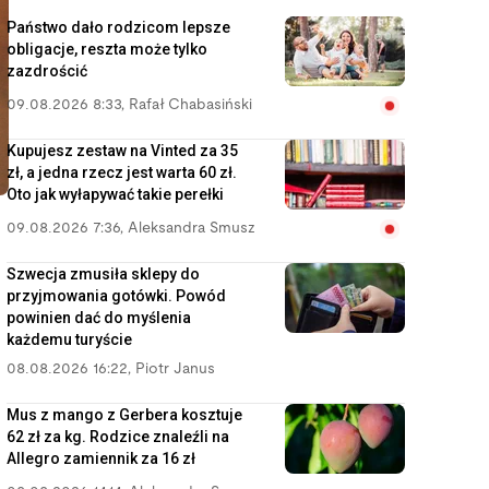
Państwo dało rodzicom lepsze
obligacje, reszta może tylko
zazdrościć
09.08.2026 8:33
,
Rafał Chabasiński
Kupujesz zestaw na Vinted za 35
zł, a jedna rzecz jest warta 60 zł.
Oto jak wyłapywać takie perełki
09.08.2026 7:36
,
Aleksandra Smusz
Szwecja zmusiła sklepy do
przyjmowania gotówki. Powód
powinien dać do myślenia
każdemu turyście
08.08.2026 16:22
,
Piotr Janus
Mus z mango z Gerbera kosztuje
62 zł za kg. Rodzice znaleźli na
Allegro zamiennik za 16 zł