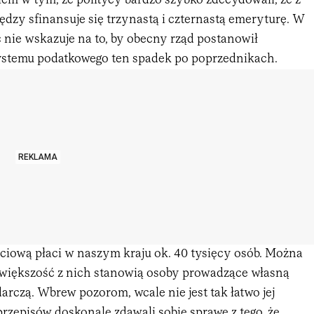
lem w tym, że politycy bardzo szybko zdecydowali, że z
dzy sfinansuje się trzynastą i czternastą emeryturę. W
nie wskazuje na to, by obecny rząd postanowił
ystemu podatkowego ten spadek po poprzednikach.
REKLAMA
ciową płaci w naszym kraju ok. 40 tysięcy osób. Można
e większość z nich stanowią osoby prowadzące własną
arczą. Wbrew pozorom, wcale nie jest tak łatwo jej
rzepisów doskonale zdawali sobie sprawę z tego, że