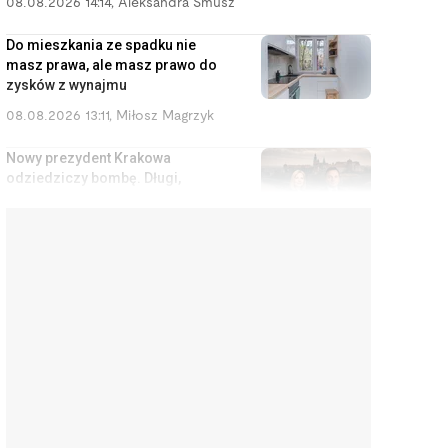
08.08.2026 14:14
,
Aleksandra Smusz
Do mieszkania ze spadku nie
masz prawa, ale masz prawo do
zysków z wynajmu
08.08.2026 13:11
,
Miłosz Magrzyk
Nowy prezydent Krakowa
odziedziczy bombę. Długi,
strefa czystego transportu i
metro za 20 lat
08.08.2026 12:13
,
Mariusz Lewandowski
Kupił okulary za 2000 zł, żeby
oszczędzać na kroplach do
oczu. Zwrócą mu się po 13
latach
08.08.2026 10:12
,
Marcin Szermański
Nie masz firmy? I tak możesz
zostać uznany za