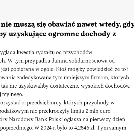
nie muszą się obawiać nawet wtedy, gd
oby uzyskujące ogromne dochody z
wygląda kwestia ryczałtu od przychodów
h. W tym przypadku danina solidarnościowa od
 jest pobierana w ogóle. Ktoś mógłby powiedzieć, że to i
kowania zadedykowana tym mniejszym firmom, których
 i tak nie uzyskiwaliby dostatecznie wysokich dochodów.
j mylnego.
korzystać ci przedsiębiorcy, których przychody w
odatkowym nie przekroczyły limitu 2 mln euro.
tóry Narodowy Bank Polski ogłasza na pierwszy dzień
 poprzedniego. W 2024 r. było to 4,2846 zł. Tym samym