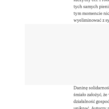
szczytny cel. Prob
tych samych pienię
tym momencie nic 
wyeliminować z s
Daninę solidarnoś
śmiało założyć, ż
działalność gospod
uniknąć. Autorzy p