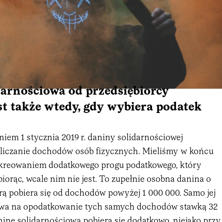
darnościowa od przedsiębiorcy
st także wtedy, gdy wybiera podatek
iem 1 stycznia 2019 r. daniny solidarnościowej
liczanie dochodów osób fizycznych. Mieliśmy w końcu
ykreowaniem dodatkowego progu podatkowego, który
biorąc, wcale nim nie jest. To zupełnie osobna danina o
órą pobiera się od dochodów powyżej 1 000 000. Samo jej
ływa na opodatkowanie tych samych dochodów stawką 32
ninę solidarnościową pobiera się dodatkowo, niejako przy