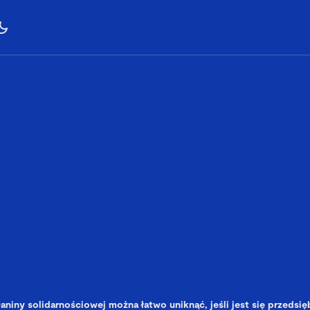
aniny solidarnościowej można łatwo uniknąć, jeśli jest się przedsię