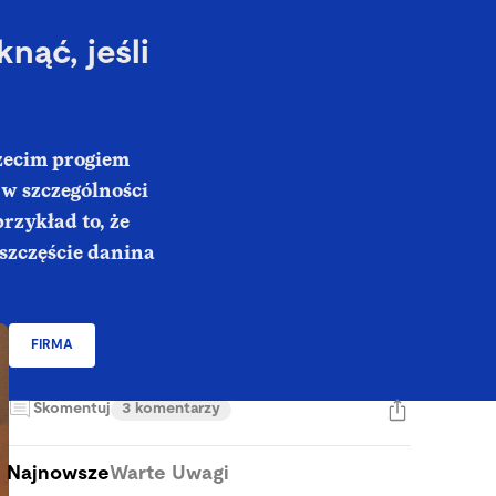
nąć, jeśli
zecim progiem
 w szczególności
rzykład to, że
 szczęście danina
FIRMA
Skomentuj
3 komentarzy
Najnowsze
Warte Uwagi