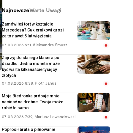
Najnowsze
Warte Uwagi
Zamówiłeś tort w kształcie
Mercedesa? Cukiernikowi grozi
za to nawet 5 lat więzienia
07.08.2026 9:11
,
Aleksandra Smusz
Zajrzyj do starego klasera po
dziadku. Jedna moneta może
być warta kilkanaście tysięcy
złotych
07.08.2026 8:38
,
Piotr Janus
Moja Biedronka próbuje mnie
nacinać na drobne. Twoja może
s
robić to samo
07.08.2026 7:39
,
Mariusz Lewandowski
i
Poprosił brata o pilnowanie