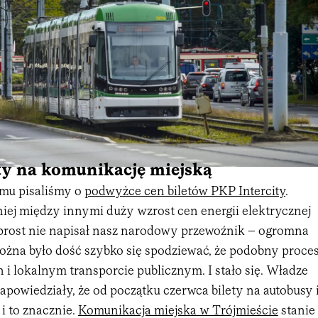
ty na komunikację miejską
emu pisaliśmy o
podwyżce cen biletów PKP Intercity
.
iej między innymi duży wzrost cen energii elektrycznej
wprost nie napisał nasz narodowy przewoźnik – ogromna
można było dość szybko się spodziewać, że podobny proce
 i lokalnym transporcie publicznym. I stało się. Władze
powiedziały, że od początku czerwca bilety na autobusy 
 i to znacznie.
Komunikacja miejska w Trójmieście
stanie