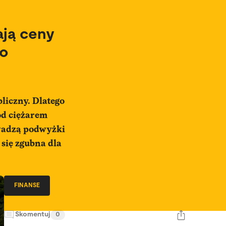
ają ceny
 o
liczny. Dlatego
od ciężarem
owadzą podwyżki
 się zgubna dla
FINANSE
Skomentuj
0