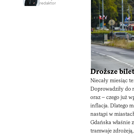
redaktor
Droższe bile
Niecały miesiąc t
Doprowadziły do n
oraz – czego już 
inflacja. Dlatego 
nastąpi w miastach
Gdańska właśnie za
tramwaje zdrożeją,