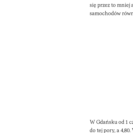
się przez to mniej
samochodów równie
W Gdańsku od 1 cze
do tej pory, a 4,8