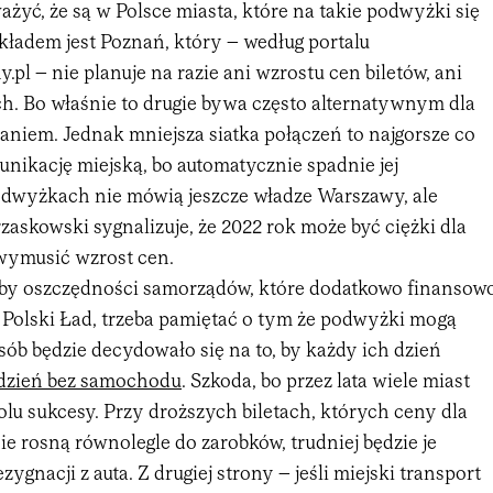
żyć, że są w Polsce miasta, które na takie podwyżki się
kładem jest Poznań, który – według portalu
.pl – nie planuje na razie ani wzrostu cen biletów, ani
ch. Bo właśnie to drugie bywa często alternatywnym dla
niem. Jednak mniejsza siatka połączeń to najgorsze co
nikację miejską, bo automatycznie spadnie jej
odwyżkach nie mówią jeszcze władze Warszawy, ale
zaskowski sygnalizuje, że 2022 rok może być ciężki dla
 wymusić wzrost cen.
by oszczędności samorządów, które dodatkowo finansow
Polski Ład, trzeba pamiętać o tym że podwyżki mogą
sób będzie decydowało się na to, by każdy ich dzień
dzień bez samochodu
. Szkoda, bo przez lata wiele miast
lu sukcesy. Przy droższych biletach, których ceny dla
ie rosną równolegle do zarobków, trudniej będzie je
gnacji z auta. Z drugiej strony – jeśli miejski transport