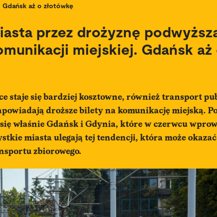
Gdańsk aż o złotówkę
iasta przez drożyznę podwyższ
omunikacji miejskiej. Gdańsk aż
e staje się bardziej kosztowne, również transport pub
apowiadają droższe bilety na komunikację miejską. P
 się właśnie Gdańsk i Gdynia, które w czerwcu wpr
ystkie miasta ulegają tej tendencji, która może okazać
sportu zbiorowego.