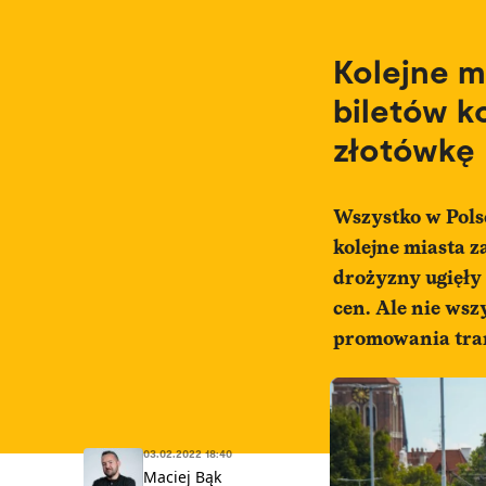
Kolejne m
biletów k
złotówkę
Wszystko w Polsc
kolejne miasta z
drożyzny ugięły
cen. Ale nie wsz
promowania tran
03.02.2022 18:40
Maciej Bąk