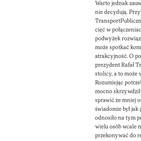
Warto jednak zauwa
nie decydują. Przy
TransportPubliczny
cięć w połączenia
podwyżek rozwiąza
może spotkać komu
atrakcyjność. O p
prezydent Rafał Tr
stolicy, a to może
Rozumiejąc potrze
mocno skrzywdził 
sprawić że mniej o
świadomie był jak
odnosiło na tym po
wielu osób wcale n
przekonywać do rezy