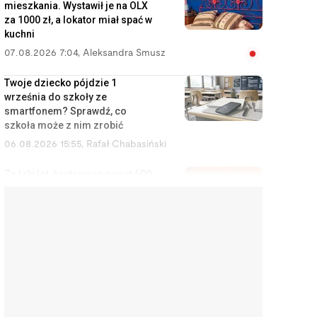
mieszkania. Wystawił je na OLX
za 1000 zł, a lokator miał spać w
kuchni
07.08.2026 7:04
,
Aleksandra Smusz
Twoje dziecko pójdzie 1
września do szkoły ze
smartfonem? Sprawdź, co
szkoła może z nim zrobić
06.08.2026 15:55
,
Rafał Chabasiński
Za taki lot dostaniesz nawet 600
euro. Wystarczy kilka e-maili do
przewoźnika
06.08.2026 15:02
,
Marcin Szermański
Kupili nowe zmywarki i po
pierwszym użyciu są w szoku.
Sprzedawcy i producenci
ukrywają te informacje
06.08.2026 14:11
,
Aleksandra Smusz