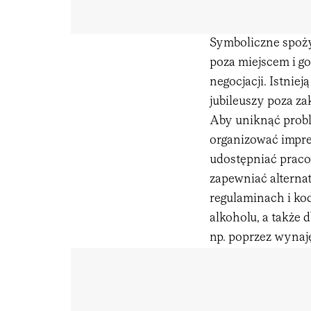
Symboliczne spoży
poza miejscem i go
negocjacji. Istnie
jubileuszy poza z
Aby uniknąć probl
organizować imprez
udostępniać prac
zapewniać altern
regulaminach i k
alkoholu, a także
np. poprzez wynaj