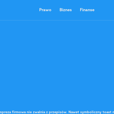
Prawo
Biznes
Finanse
mpreza firmowa nie zwalnia z przepisów. Nawet symboliczny toas