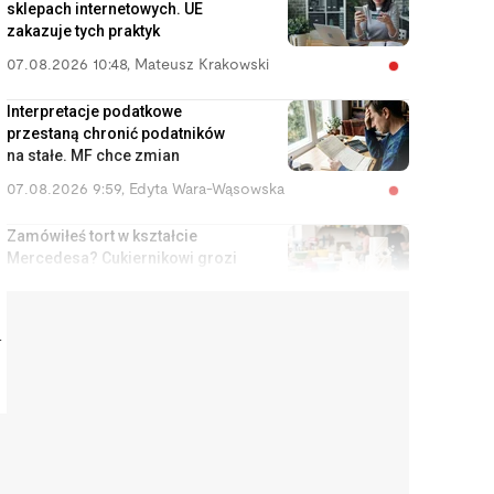
sklepach internetowych. UE
zakazuje tych praktyk
07.08.2026 10:48
,
Mateusz Krakowski
Interpretacje podatkowe
przestaną chronić podatników
na stałe. MF chce zmian
07.08.2026 9:59
,
Edyta Wara-Wąsowska
Zamówiłeś tort w kształcie
Mercedesa? Cukiernikowi grozi
za to nawet 5 lat więzienia
07.08.2026 9:11
,
Aleksandra Smusz
a
Zajrzyj do starego klasera po
dziadku. Jedna moneta może
być warta kilkanaście tysięcy
złotych
07.08.2026 8:38
,
Piotr Janus