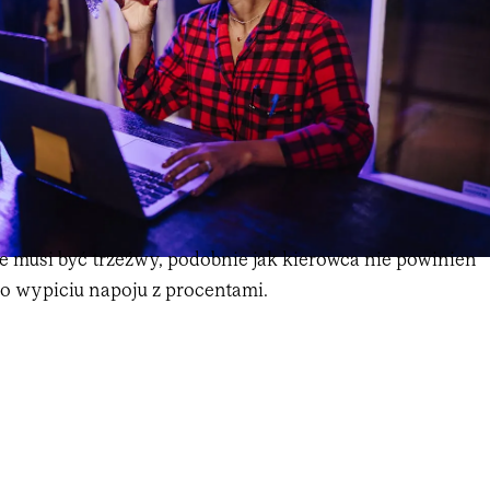
e musi być trzeźwy, podobnie jak kierowca nie powinien
po wypiciu napoju z procentami.