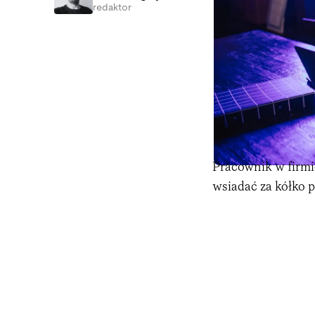
redaktor
Pracownik w firmi
wsiadać za kółko 