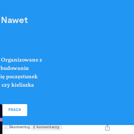
. Nawet
. Organizowane z
 w budowaniu
się poczęstunek
czy kieliszka
PRACA
Skomentuj
2 komentarzy