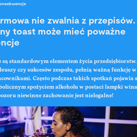
onsekwencje
irmowa nie zwalnia z przepisów
zny toast może mieć poważne
ncje
e
są standardowym elementem życia przedsiębiorstw
bileuszy czy sukcesów zespołu, pełnią ważną funkcję
acownikami. Często podczas takich spotkań pojawia 
bolicznym spożyciem alkoholu w postaci lampki wina 
ozoru niewinne zachowanie jest nielegalne!