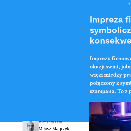
k
Impreza f
symbolic
konsekwe
Imprezy firmow
okazji świąt, ju
więzi między pr
połączony z sym
szampana. To z p
13.07.2025 22:52
Miłosz Magrzyk