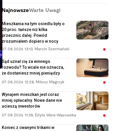
Najnowsze
Warte Uwagi
Mieszkania na tym osiedlu były o
20 proc. tańsze niż kilka
przecznic dalej. Powód
zrozumiałem dopiero w nocy
07.08.2026 13:13
,
Marcin Szermański
Sąd uznał cię za winnego
rozwodu? To wcale nie oznacza,
że dostaniesz mniej pieniędzy
07.08.2026 12:28
,
Miłosz Magrzyk
Wynajem mieszkań jest coraz
mniej opłacalny. Nowe dane nie
ucieszą inwestorów
07.08.2026 11:38
,
Edyta Wara-Wąsowska
Koniec z cwanymi trikami w