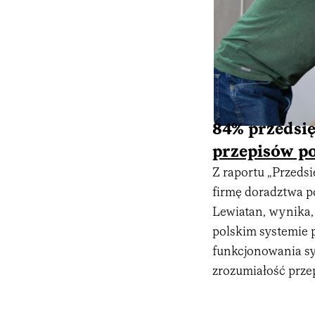
84% przedsię
przepisów p
Z raportu „Przeds
firmę doradztwa 
Lewiatan, wynika,
polskim systemie 
funkcjonowania sys
zrozumiałość prze