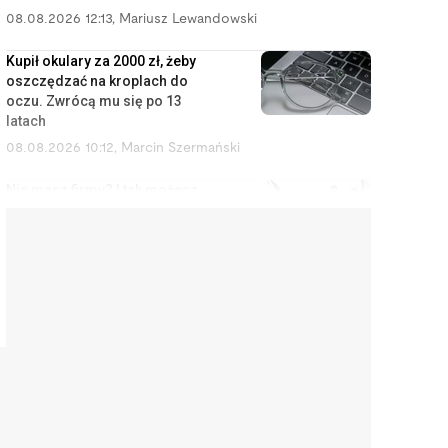
08.08.2026 12:13
,
Mariusz Lewandowski
Kupił okulary za 2000 zł, żeby
oszczędzać na kroplach do
oczu. Zwrócą mu się po 13
latach
08.08.2026 10:12
,
Marcin Szermański
Nie masz firmy? I tak możesz
zostać uznany za
przedsiębiorcę
08.08.2026 9:12
,
Miłosz Magrzyk
Orlen budował rafinerie,
Kanadyjczycy przejęli Żabkę. Tak
Polska oddaje swoje
najcenniejsze aktywa
08.08.2026 8:11
,
Piotr Janus
Kupiła na Allegro klawiaturę za