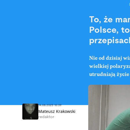
To, że ma
Polsce, t
przepisac
Nie od dzisiaj w
wielkiej polaryz
utrudniają życie
14.08.2025 10:39
Mateusz Krakowski
redaktor