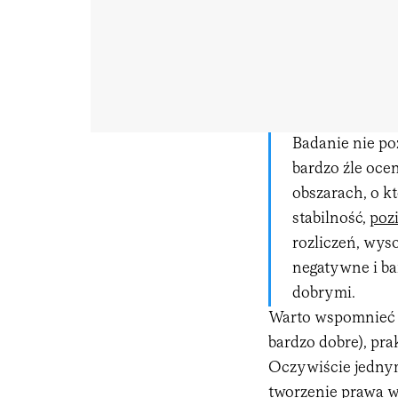
Badanie nie po
bardzo źle oce
obszarach, o kt
stabilność,
poz
rozliczeń, wys
negatywne i ba
dobrymi.
Warto wspomnieć t
bardzo dobre), pra
Oczywiście jednym
tworzenie prawa w 