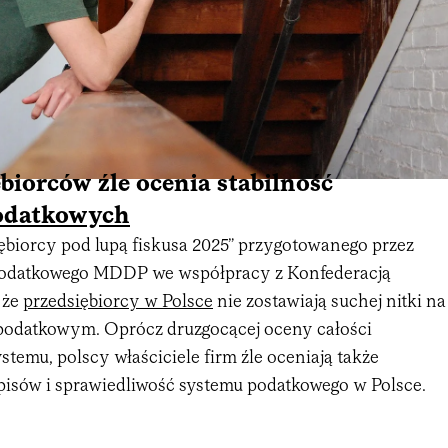
biorców źle ocenia stabilność
odatkowych
iębiorcy pod lupą fiskusa 2025” przygotowanego przez
podatkowego MDDP we współpracy z Konfederacją
 że
przedsiębiorcy w Polsce
nie zostawiają suchej nitki na
podatkowym. Oprócz druzgocącej oceny całości
temu, polscy właściciele firm źle oceniają także
pisów i sprawiedliwość systemu podatkowego w Polsce.