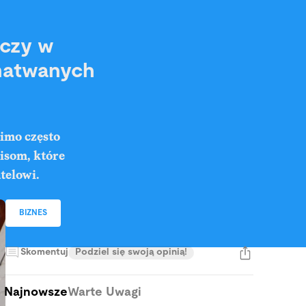
rczy w
gmatwanych
mimo często
isom, które
telowi.
BIZNES
Skomentuj
Podziel się swoją opinią!
Najnowsze
Warte Uwagi