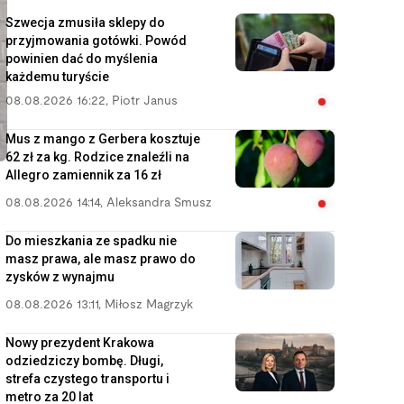
Szwecja zmusiła sklepy do
przyjmowania gotówki. Powód
powinien dać do myślenia
każdemu turyście
08.08.2026 16:22
,
Piotr Janus
Mus z mango z Gerbera kosztuje
62 zł za kg. Rodzice znaleźli na
Allegro zamiennik za 16 zł
08.08.2026 14:14
,
Aleksandra Smusz
Do mieszkania ze spadku nie
masz prawa, ale masz prawo do
zysków z wynajmu
08.08.2026 13:11
,
Miłosz Magrzyk
Nowy prezydent Krakowa
odziedziczy bombę. Długi,
strefa czystego transportu i
metro za 20 lat