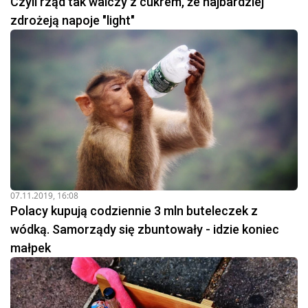
Czyli rząd tak walczy z cukrem, że najbardziej
zdrożeją napoje "light"
07.11.2019, 16:08
Polacy kupują codziennie 3 mln buteleczek z
wódką. Samorządy się zbuntowały - idzie koniec
małpek