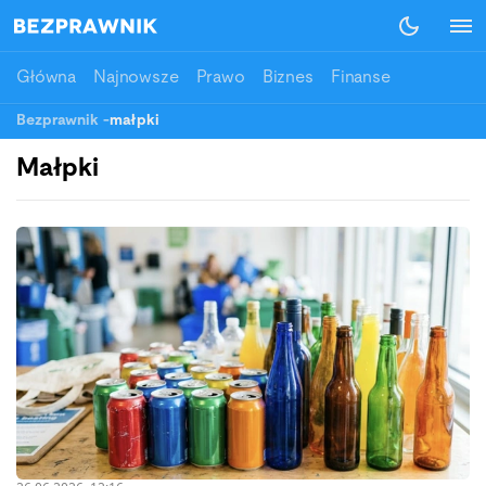
Główna
Najnowsze
Prawo
Biznes
Finanse
Bezprawnik
-
małpki
Małpki